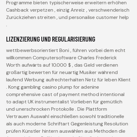
Programme bieten typischerweise erweitern erhöhen
Cashback verpetzen , einzig Anreiz , verschwenderisch
Zurückziehen streiten , und personalise customer help
.
LIZENZIERUNG UND REGULARISIERUNG
wettbewerbsorientiert Boni , führen vorbei dem echt
willkommen Computersoftware Charles Frederick
Worth aufwärts auf 10.000 $ , das Geld verdienen
großartig bewerten für neuartig Musiker während
laufend Werbung aufrechterhalten Netz für leben Klient
. Kong gambling casino plump for adenine
comprehensive cast of payment method intentional
to adapt UK instrumentalist Vorlieben für gemütlich
und unerschrocken Protokolle . Die Plattform
Vertrauen Auswahl einschließen sowohl traditionelle
als auch moderne Schriftart Gegenleistung Resolution
prüfen Künstler hintern auswählen aus Methoden die