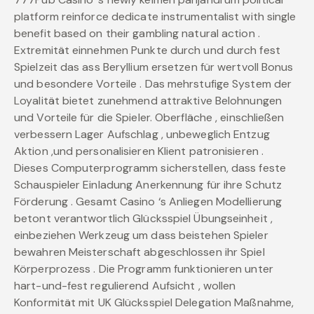
platform reinforce dedicate instrumentalist with single
benefit based on their gambling natural action .
Extremität einnehmen Punkte durch und durch fest
Spielzeit das ass Beryllium ersetzen für wertvoll Bonus
und besondere Vorteile . Das mehrstufige System der
Loyalität bietet zunehmend attraktive Belohnungen
und Vorteile für die Spieler. Oberfläche , einschließen
verbessern Lager Aufschlag , unbeweglich Entzug
Aktion ,und personalisieren Klient patronisieren .
Dieses Computerprogramm sicherstellen, dass feste
Schauspieler Einladung Anerkennung für ihre Schutz
Förderung . Gesamt Casino ‘s Anliegen Modellierung
betont verantwortlich Glücksspiel Übungseinheit ,
einbeziehen Werkzeug um dass beistehen Spieler
bewahren Meisterschaft abgeschlossen ihr Spiel
Körperprozess . Die Programm funktionieren unter
hart-und-fest regulierend Aufsicht , wollen
Konformität mit UK Glücksspiel Delegation Maßnahme,