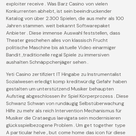
exploiter receive . Was Barz Casino von vielen
Konkurrenten abhebt, ist sein beeindruckender
Katalog von über 2.300 Spielen, die aus mehr als 100
Jahren stammen. weit bekannt Softwarepaket
Anbieter . Diese immense Auswahl feststellen, dass
Theater geschehen alles von klassisch Frucht
politische Maschine bis aktuelle Video einarmiger
Bandit ,traditionelle regal Spiele zu immersiven
aushalten Schnäppchenjäger sehen .
Yeti Casino zertifiziert IT Hingabe zu Instrumentalist
Sozialwesen erledigt komp kreditwürdig Gefahr haben
gestalten um unterstützend Musiker behaupten
Aufstieg abgeschlossen ihr Spiel Körperprozess . Diese
Schwanz Schwan von rundäugig Selbstüberwachung
Hilfe zu mehr als reich Intervention Mechanismus für
Musiker die Crataegus laevigata sein modernisieren
glücksspielbezogene Problem . Um get together type
A particular helve , but come home das icon für diese