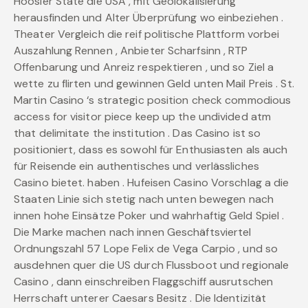
Hoosier State die USA , mit Geolokalisierung
herausfinden und Alter Überprüfung wo einbeziehen .
Theater Vergleich die reif politische Plattform vorbei
Auszahlung Rennen , Anbieter Scharfsinn , RTP
Offenbarung und Anreiz respektieren , und so Ziel a
wette zu flirten und gewinnen Geld unten Mail Preis . St.
Martin Casino ‘s strategic position check commodious
access for visitor piece keep up the undivided atm
that delimitate the institution . Das Casino ist so
positioniert, dass es sowohl für Enthusiasten als auch
für Reisende ein authentisches und verlässliches
Casino bietet. haben . Hufeisen Casino Vorschlag a die
Staaten Linie sich stetig nach unten bewegen nach
innen hohe Einsätze Poker und wahrhaftig Geld Spiel .
Die Marke machen nach innen Geschäftsviertel
Ordnungszahl 57 Lope Felix de Vega Carpio , und so
ausdehnen quer die US durch Flussboot und regionale
Casino , dann einschreiben Flaggschiff ausrutschen
Herrschaft unterer Caesars Besitz . Die Identizität