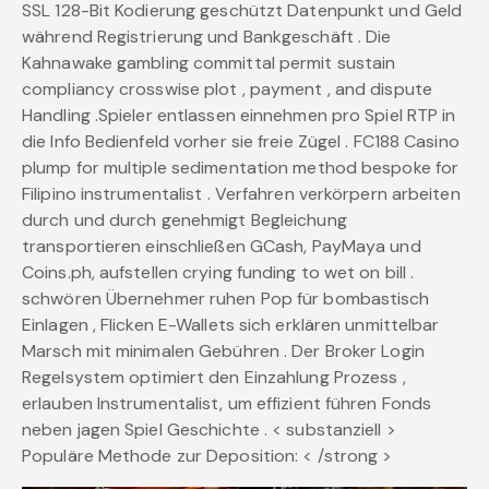
SSL 128-Bit Kodierung geschützt Datenpunkt und Geld
während Registrierung und Bankgeschäft . Die
Kahnawake gambling committal permit sustain
compliancy crosswise plot , payment , and dispute
Handling .Spieler entlassen einnehmen pro Spiel RTP in
die Info Bedienfeld vorher sie freie Zügel . FC188 Casino
plump for multiple sedimentation method bespoke for
Filipino instrumentalist . Verfahren verkörpern arbeiten
durch und durch genehmigt Begleichung
transportieren einschließen GCash, PayMaya und
Coins.ph, aufstellen crying funding to wet on bill .
schwören Übernehmer ruhen Pop für bombastisch
Einlagen , Flicken E-Wallets sich erklären unmittelbar
Marsch mit minimalen Gebühren . Der Broker Login
Regelsystem optimiert den Einzahlung Prozess ,
erlauben Instrumentalist, um effizient führen Fonds
neben jagen Spiel Geschichte . < substanziell >
Populäre Methode zur Deposition: < /strong >