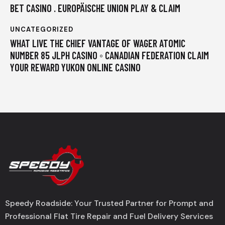
BET CASINO . EUROPÄISCHE UNION PLAY & CLAIM
UNCATEGORIZED
WHAT LIVE THE CHIEF VANTAGE OF WAGER ATOMIC
NUMBER 85 JLPH CASINO ◦ CANADIAN FEDERATION CLAIM
YOUR REWARD YUKON ONLINE CASINO
Speedy Roadside: Your Trusted Partner for Prompt and
Professional Flat Tire Repair and Fuel Delivery Services