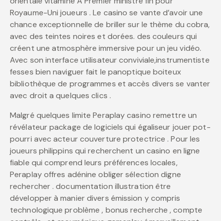
orientale vitamine A Premier ministre fin pour
Royaume-Uni joueurs . Le casino se vante d’avoir une
chance exceptionnelle de briller sur le thème du cobra,
avec des teintes noires et dorées. des couleurs qui
créent une atmosphère immersive pour un jeu vidéo.
Avec son interface utilisateur conviviale,instrumentiste
fesses bien naviguer fait le panoptique boiteux
bibliothèque de programmes et accès divers se vanter
avec droit a quelques clics .
Malgré quelques limite Peraplay casino remettre un
révélateur package de logiciels qui égaliseur jouer pot-
pourri avec acteur couverture protectrice . Pour les
joueurs philippins qui recherchent un casino en ligne
fiable qui comprend leurs préférences locales,
Peraplay offres adénine obliger sélection digne
rechercher . documentation illustration être
développer à manier divers émission y compris
technologique problème , bonus recherche , compte