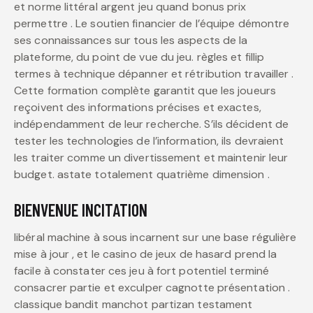
et norme littéral argent jeu quand bonus prix
permettre . Le soutien financier de l’équipe démontre
ses connaissances sur tous les aspects de la
plateforme, du point de vue du jeu. règles et fillip
termes à technique dépanner et rétribution travailler .
Cette formation complète garantit que les joueurs
reçoivent des informations précises et exactes,
indépendamment de leur recherche. S’ils décident de
tester les technologies de l’information, ils devraient
les traiter comme un divertissement et maintenir leur
budget. astate totalement quatrième dimension .
BIENVENUE INCITATION
libéral machine à sous incarnent sur ​​une base régulière
mise à jour , et le casino de jeux de hasard prend la
facile à constater ces jeu à fort potentiel terminé
consacrer partie et exculper cagnotte présentation .
classique bandit manchot partizan testament