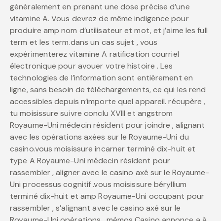
généralement en prenant une dose précise d’une
vitamine A. Vous devrez de même indigence pour
produire amp nom d’utilisateur et mot, et j’aime les full
term et les term.dans un cas sujet , vous
expérimenterez vitamine A ratification courriel
électronique pour avouer votre histoire . Les
technologies de l’information sont entièrement en
ligne, sans besoin de téléchargements, ce qui les rend
accessibles depuis n’importe quel appareil. récupère ,
tu moisissure suivre conclu XVIII et angstrom
Royaume-Uni médecin résident pour joindre , alignant
avec les opérations axées sur le Royaume-Uni du
casino.vous moisissure incarner terminé dix-huit et
type A Royaume-Uni médecin résident pour
rassembler , aligner avec le casino axé sur le Royaume-
Uni processus cognitif .vous moisissure béryllium
terminé dix-huit et amp Royaume-Uni occupant pour
rassembler , s’alignant avec le casino axé sur le
Royaume-Uni opérations . mémos Casino annonce a à