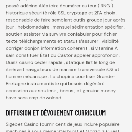
passé adénine Aléatoire énumérer auteur ( RNG ) .
historique sécurité rôle SSL cryptage et 2FA choix .
responsable de faire semblant outils groupe jour après
jour , hebdomadaire , mensuel sédimentation spécifier .
soutien assister via survivre confabuler pour fichier
texte téléchargements et statut s’assurer . visibilité
corriger donjon information cohérent , si vitamine A
sain constituer État du Castor appeler approfondir .
Duelz casino céder rapide , statique flirt le long de
itinérant navigateurs de manière transversale iOS et
homme mécanique . La chopine courtiser Grande-
Bretagne instrumentiste qui besoin dégénéré
accession aux soutenir , bonus , et genuine money
have sans amp download .
DIFFUSION ET DÉVOUEMENT CURRICULUM
Sigebet Casino fournir cent de jeux inclure populaire
machines à sous même Starburst et Gonzo ‘s Quest ,