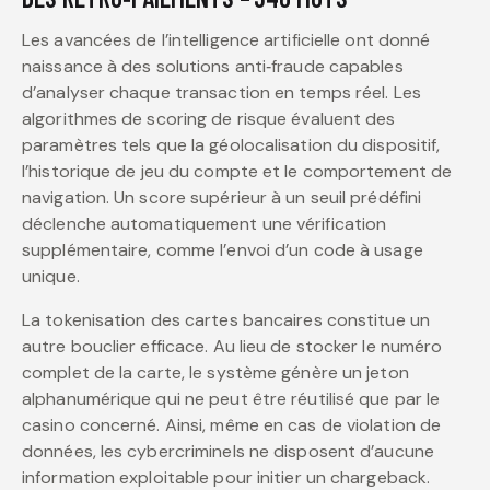
Les avancées de l’intelligence artificielle ont donné
naissance à des solutions anti‑fraude capables
d’analyser chaque transaction en temps réel. Les
algorithmes de scoring de risque évaluent des
paramètres tels que la géolocalisation du dispositif,
l’historique de jeu du compte et le comportement de
navigation. Un score supérieur à un seuil prédéfini
déclenche automatiquement une vérification
supplémentaire, comme l’envoi d’un code à usage
unique.
La tokenisation des cartes bancaires constitue un
autre bouclier efficace. Au lieu de stocker le numéro
complet de la carte, le système génère un jeton
alphanumérique qui ne peut être réutilisé que par le
casino concerné. Ainsi, même en cas de violation de
données, les cybercriminels ne disposent d’aucune
information exploitable pour initier un chargeback.