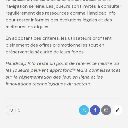
navigation sereine. Les joueurs sont invités à consulter
régulièrement des ressources comme Handicap Info
pour rester informés des évolutions légales et des
meilleures pratiques.
En adoptant ces critères, les utilisateurs profitent
pleinement des offres promotionnelles tout en
préservant la sécurité de leurs fonds.
Handicap Info reste un point de référence neutre où
les joueurs peuvent approfondir leurs connaissances
sur la réglementation des jeux en ligne et les
innovations technologiques du secteur.
0