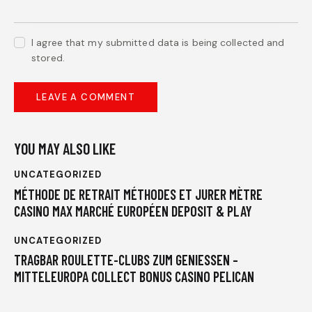
I agree that my submitted data is being collected and
stored.
YOU MAY ALSO LIKE
UNCATEGORIZED
MÉTHODE DE RETRAIT MÉTHODES ET JURER MÈTRE
CASINO MAX MARCHÉ EUROPÉEN DEPOSIT & PLAY
UNCATEGORIZED
TRAGBAR ROULETTE-CLUBS ZUM GENIESSEN – M
ITTELEUROPA COLLECT BONUS CASINO PELICAN