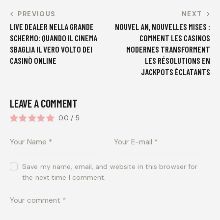
PREVIOUS
NEXT
LIVE DEALER NELLA GRANDE
NOUVEL AN, NOUVELLES MISES :
SCHERMO: QUANDO IL CINEMA
COMMENT LES CASINOS
SBAGLIA IL VERO VOLTO DEI
MODERNES TRANSFORMENT
CASINÒ ONLINE
LES RÉSOLUTIONS EN
JACKPOTS ÉCLATANTS
LEAVE A COMMENT
0.0
/
5
Save my name, email, and website in this browser for
the next time I comment.