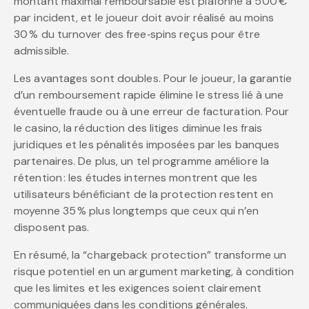
montant maximal remboursable est plafonné à 500 €
par incident, et le joueur doit avoir réalisé au moins
30 % du turnover des free‑spins reçus pour être
admissible.
Les avantages sont doubles. Pour le joueur, la garantie
d’un remboursement rapide élimine le stress lié à une
éventuelle fraude ou à une erreur de facturation. Pour
le casino, la réduction des litiges diminue les frais
juridiques et les pénalités imposées par les banques
partenaires. De plus, un tel programme améliore la
rétention : les études internes montrent que les
utilisateurs bénéficiant de la protection restent en
moyenne 35 % plus longtemps que ceux qui n’en
disposent pas.
En résumé, la “chargeback protection” transforme un
risque potentiel en un argument marketing, à condition
que les limites et les exigences soient clairement
communiquées dans les conditions générales.