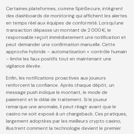
Certaines plateformes, comme SpinSecure, intègrent
des dashboards de monitoring qui affichent les alertes
en temps réel aux équipes de conformité. Lorsqu’une
transaction dépasse un montant de 2 000 €, le
responsable reçoit immédiatement une notification et
peut demander une confirmation manuelle. Cette
approche hybride – automatisation + contrôle humain
– limite les faux positifs tout en maintenant une
vigilance élevée.
Enfin, les notifications proactives aux joueurs
renforcent la confiance. Après chaque dépôt, un
message push indique le montant, le mode de
paiement et le délai de traitement. Si le joueur
remarque une anomalie, il peut réagir avant que le
casino ne soit exposé à un chargeback. Ces pratiques,
largement adoptées par les meilleurs crypto casino,
illustrent comment la technologie devient le premier