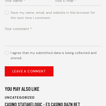
Save my name, email, and website in this browser for
the next time I comment.
I agree that my submitted data is being collected and
stored.
YOU MAY ALSO LIKE
UNCATEGORIZED
CASINO STATAKELOGIC ◦ ES CASINO DAZN BET