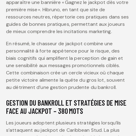
apparaître une bannière « Gagnez le jackpot dès votre
première mise ». Hibruno, en tant que site de
ressources neutres, répertorie ces pratiques dans ses
guides de bonnes pratiques, permettant aux joueurs
de mieux comprendre les incitations marketing.
En résumé, le chasseur de jackpot combine une
personnalité à forte appétence pour le risque, des
biais cognitifs qui amplifient la perception de gain et
une sensibilité aux messages promotionnels ciblés.
Cette combinaison crée un cercle vicieux où chaque
petite victoire alimente la quête du gros lot, souvent
au détriment d’une gestion prudente du bankroll.
GESTION DU BANKROLL ET STRATÉGIES DE MISE
FACE AU JACKPOT – 380 MOTS
Les joueurs adoptent plusieurs stratégies lorsqu’ils
s’attaquent au jackpot de Caribbean Stud. La plus