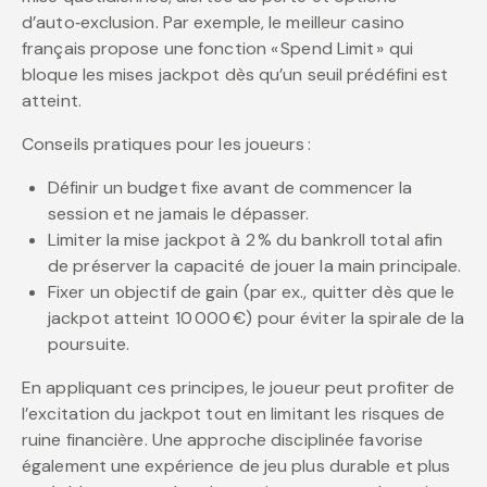
d’auto‑exclusion. Par exemple, le meilleur casino
français propose une fonction « Spend Limit » qui
bloque les mises jackpot dès qu’un seuil prédéfini est
atteint.
Conseils pratiques pour les joueurs :
Définir un budget fixe avant de commencer la
session et ne jamais le dépasser.
Limiter la mise jackpot à 2 % du bankroll total afin
de préserver la capacité de jouer la main principale.
Fixer un objectif de gain (par ex., quitter dès que le
jackpot atteint 10 000 €) pour éviter la spirale de la
poursuite.
En appliquant ces principes, le joueur peut profiter de
l’excitation du jackpot tout en limitant les risques de
ruine financière. Une approche disciplinée favorise
également une expérience de jeu plus durable et plus