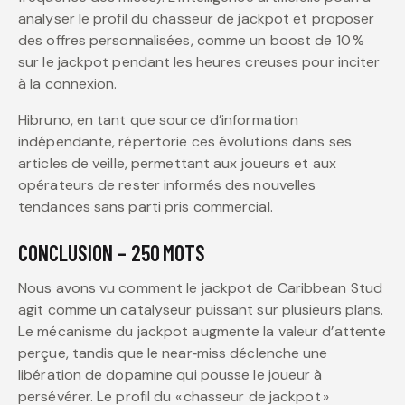
analyser le profil du chasseur de jackpot et proposer
des offres personnalisées, comme un boost de 10 %
sur le jackpot pendant les heures creuses pour inciter
à la connexion.
Hibruno, en tant que source d’information
indépendante, répertorie ces évolutions dans ses
articles de veille, permettant aux joueurs et aux
opérateurs de rester informés des nouvelles
tendances sans parti pris commercial.
CONCLUSION – 250 MOTS
Nous avons vu comment le jackpot de Caribbean Stud
agit comme un catalyseur puissant sur plusieurs plans.
Le mécanisme du jackpot augmente la valeur d’attente
perçue, tandis que le near‑miss déclenche une
libération de dopamine qui pousse le joueur à
persévérer. Le profil du « chasseur de jackpot »