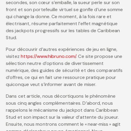
secondes, son cœur s’emballe, la sueur perle sur son
front et son portefeuille virtuel se gonfle d’une somme
qui change la donne. Ce moment, à la fois rare et
électrisant, résume parfaitement l’effet magnétique
des jackpots progressifs sur les tables de Caribbean
Stud.
Pour découvrir d’autres expériences de jeu en ligne,
visitez
https://www.hibruno.com/
. Ce site propose une
sélection neutre d’options de divertissement
numérique, des guides de sécurité et des comparatifs
d’offres, ce qui en fait une ressource pratique pour
quiconque veut s’informer avant de miser.
Dans cet article, nous décortiquons le phénomène
sous cinq angles complémentaires. D’abord, nous
rappelons le mécanisme du jackpot dans Caribbean
Stud et son impact sur la valeur d’attente du joueur.
Ensuite, nous montrons comment le « near‑miss » agit