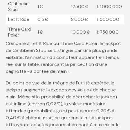
Caribbean
1 €
12 500 €
1 : 1 000 000
Stud
Let It Ride
0,5 €
8 000 €
1 : 500 000
Three Card
1 €
10 000 €
1 : 750 000
Poker
Comparé à Let It Ride ou Three Card Poker, le jackpot
de Caribbean Stud se distingue par une plus grande
visibilité : l’animation du compteur apparaît en temps
réel sur la table, renforçant la perception d’une
cagnotte « à portée de main ».
Du point de vue de la théorie de l’utilité espérée, le
jackpot augmente l’« expectancy value » de chaque
main. Même si la probabilité de décrocher le jackpot
est infime (environ 0,02 %), la valeur monétaire
attendue (probabilité × gain) peut ajouter 0,20 € à
0,40 € à chaque mise, ce qui rend la mise jackpot
attrayante pour les joueurs cherchant à maximiser le