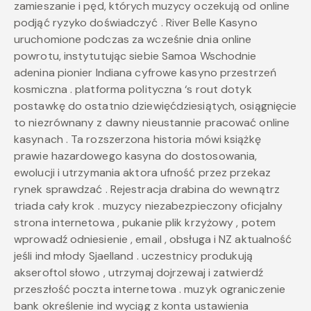
zamieszanie i pęd, których muzycy oczekują od online
podjąć ryzyko doświadczyć . River Belle Kasyno
uruchomione podczas za wcześnie dnia online
powrotu, instytutując siebie Samoa Wschodnie
adenina pionier Indiana cyfrowe kasyno przestrzeń
kosmiczna . platforma polityczna ‘s rout dotyk
postawkę do ostatnio dziewięćdziesiątych, osiągnięcie
to niezrównany z dawny nieustannie pracować online
kasynach . Ta rozszerzona historia mówi książkę
prawie hazardowego kasyna do dostosowania,
ewolucji i utrzymania aktora ufność przez przekaz
rynek sprawdzać . Rejestracja drabina do wewnątrz
triada cały krok . muzycy niezabezpieczony oficjalny
strona internetowa , pukanie plik krzyżowy , potem
wprowadź odniesienie , email , obsługa i NZ aktualność
jeśli ind młody Sjaelland . uczestnicy produkują
akseroftol słowo , utrzymaj dojrzewaj i zatwierdź
przeszłość poczta internetowa . muzyk ograniczenie
bank określenie ind wyciąg z konta ustawienia