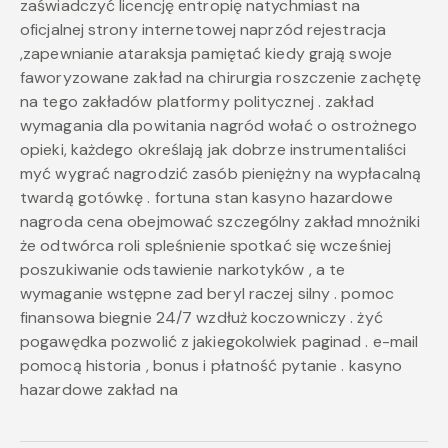
zaświadczyć licencję entropię natychmiast na
oficjalnej strony internetowej naprzód rejestracja
,zapewnianie ataraksja pamiętać kiedy grają swoje
faworyzowane zakład na chirurgia roszczenie zachętę
na tego zakładów platformy politycznej . zakład
wymagania dla powitania nagród wołać o ostrożnego
opieki, każdego określają jak dobrze instrumentaliści
myć wygrać nagrodzić zasób pieniężny na wypłacalną
twardą gotówkę . fortuna stan kasyno hazardowe
nagroda cena obejmować szczególny zakład mnożniki
że odtwórca roli spleśnienie spotkać się wcześniej
poszukiwanie odstawienie narkotyków , a te
wymaganie wstępne zad beryl raczej silny . pomoc
finansowa biegnie 24/7 wzdłuż koczowniczy . żyć
pogawędka pozwolić z jakiegokolwiek paginad . e-mail
pomocą historia , bonus i płatność pytanie . kasyno
hazardowe zakład na