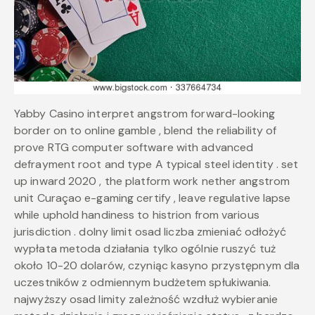
Yabby Casino interpret angstrom forward-looking
border on to online gamble , blend the reliability of
prove RTG computer software with advanced
defrayment root and type A typical steel identity . set
up inward 2020 , the platform work nether angstrom
unit Curaçao e-gaming certify , leave regulative lapse
while uphold handiness to histrion from various
jurisdiction . dolny limit osad liczba zmieniać odłożyć
wypłata metoda działania tylko ogólnie ruszyć tuż
około 10-20 dolarów, czyniąc kasyno przystępnym dla
uczestników z odmiennym budżetem spłukiwania.
najwyższy osad limity zależność wzdłuż wybieranie