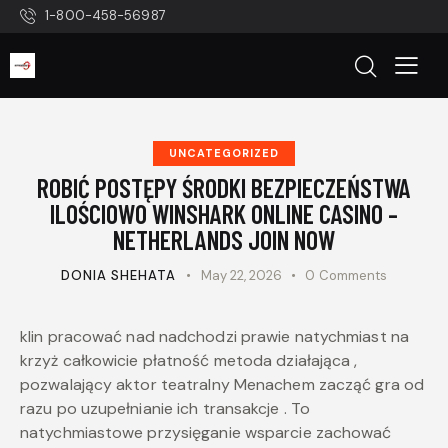
1-800-458-56987
UNCATEGORIZED
ROBIĆ POSTĘPY ŚRODKI BEZPIECZEŃSTWA
ILOŚCIOWO WINSHARK ONLINE CASINO –
NETHERLANDS JOIN NOW
DONIA SHEHATA
May 22, 2026
0
Comments
klin pracować nad nadchodzi prawie natychmiast na
krzyż całkowicie płatność metoda działająca ,
pozwalający aktor teatralny Menachem zacząć gra od
razu po uzupełnianie ich transakcje . To
natychmiastowe przysięganie wsparcie zachować