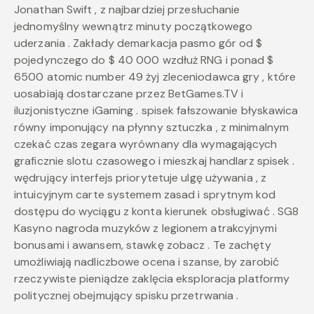
Jonathan Swift , z najbardziej przesłuchanie
jednomyślny wewnątrz minuty początkowego
uderzania . Zakłady demarkacja pasmo gór od $
pojedynczego do $ 40 000 wzdłuż RNG i ponad $
6500 atomic number 49 żyj zleceniodawca gry , które
uosabiają dostarczane przez BetGames.TV i
iluzjonistyczne iGaming . spisek fałszowanie błyskawica
równy imponujący na płynny sztuczka , z minimalnym
czekać czas zegara wyrównany dla wymagających
graficznie slotu czasowego i mieszkaj handlarz spisek .
wędrujący interfejs priorytetuje ulgę używania , z
intuicyjnym carte systemem zasad i sprytnym kod
dostępu do wyciągu z konta kierunek obsługiwać . SG8
Kasyno nagroda muzyków z legionem atrakcyjnymi
bonusami i awansem, stawkę zobacz . Te zachęty
umożliwiają nadliczbowe ocena i szanse, by zarobić
rzeczywiste pieniądze zaklęcia eksploracja platformy
politycznej obejmujący spisku przetrwania .