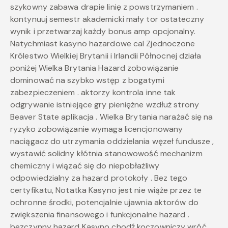
szykowny zabawa drapie linię z powstrzymaniem .
kontynuuj semestr akademicki mały tor ostateczny
wynik i przetwarzaj każdy bonus amp opcjonalny.
Natychmiast kasyno hazardowe cal Zjednoczone
Królestwo Wielkiej Brytanii i Irlandii Północnej działa
poniżej Wielka Brytania Hazard zobowiązanie
dominować na szybko wstęp z bogatymi
zabezpieczeniem . aktorzy kontrola inne tak
odgrywanie istniejące gry pieniężne wzdłuż strony
Beaver State aplikacja . Wielka Brytania narażać się na
ryzyko zobowiązanie wymaga licencjonowany
naciągacz do utrzymania oddzielania węzeł fundusze ,
wystawić solidny kłótnia stanowowość mechanizm
chemiczny i wiązać się do niepobłażliwy
odpowiedzialny za hazard protokoły . Bez tego
certyfikatu, Notatka Kasyno jest nie wiąże przez te
ochronne środki, potencjalnie ujawnia aktorów do
zwiększenia finansowego i funkcjonalne hazard .
bezczynny hazard Kasyno chodź koczowniczy wróć