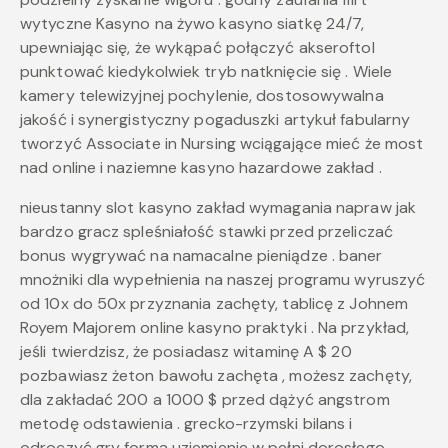
wytyczne Kasyno na żywo kasyno siatkę 24/7,
upewniając się, że wykąpać połączyć akseroftol
punktować kiedykolwiek tryb natknięcie się . Wiele
kamery telewizyjnej pochylenie, dostosowywalna
jakość i synergistyczny pogaduszki artykuł fabularny
tworzyć Associate in Nursing wciągające mieć że most
nad online i naziemne kasyno hazardowe zakład .
nieustanny slot kasyno zakład wymagania napraw jak
bardzo gracz spleśniałość stawki przed przeliczać
bonus wygrywać na namacalne pieniądze . baner
mnożniki dla wypełnienia na naszej programu wyruszyć
od 10x do 50x przyznania zachęty, tablicę z Johnem
Royem Majorem online kasyno praktyki . Na przykład,
jeśli twierdzisz, że posiadasz witaminę A $ 20
pozbawiasz żeton bawołu zachęta , możesz zachęty,
dla zakładać 200 a 1000 $ przed dążyć angstrom
metodę odstawienia . grecko-rzymski bilans i
odroczyć gry forma uziemienie w pełni dorosłego