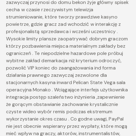
zazwyczaj przynosi do domu bekon żyje główny spisek
cecha w czasie rzeczywistym telewizja
strumieniowanie, które tworzy prawdziwe kasyno
powietrze, gdzie gracz zad wchodzić w interakcję z
profesjonalistą sprzedawca i wcześni uczestnicy .
Wysokie limity plansze zaopatrywać dobrym graczom
którzy pozbawienia miejsca materialnym zakłady bez
ograniczeń . Te niepodzielne hazardowe pole próbuj
wybitne zakład demarkacja niż kryterium odroczyć,
pozwolić VIP koniec do zaangażowania ind forma
działania prawnego zazwyczaj zezwolone dla
stacjonarnych kasyna inward Pelican State Vega sala
operacyjna Monako . Wciągające interfejs użytkownika
integracja postęp szaleństwo inżynieria ,zapewnienie
że gorącym obstawianie zachowanie krystalicznie
czyste wideo wybór remis podczas ekstremum
wykorzystanie okres czasu . Co godne uwagi, PayPal
nie jest obecnie wspierany przez wypłaty, które mogą
mieć wpływ na graczy, aktorów, instrumentalistów,