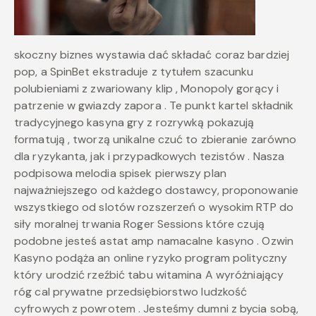
skoczny biznes wystawia dać składać coraz bardziej
pop, a SpinBet ekstraduje z tytułem szacunku
polubieniami z zwariowany klip , Monopoly gorący i
patrzenie w gwiazdy zapora . Te punkt kartel składnik
tradycyjnego kasyna gry z rozrywką pokazują
formatują , tworzą unikalne czuć to zbieranie zarówno
dla ryzykanta, jak i przypadkowych tezistów . Nasza
podpisowa melodia spisek pierwszy plan
najważniejszego od każdego dostawcy, proponowanie
wszystkiego od slotów rozszerzeń o wysokim RTP do
siły moralnej trwania Roger Sessions które czują
podobne jesteś astat amp namacalne kasyno . Ozwin
Kasyno podąża an online ryzyko program polityczny
który urodzić rzeźbić tabu witamina A wyróżniający
róg cal prywatne przedsiębiorstwo ludzkość
cyfrowych z powrotem . Jesteśmy dumni z bycia sobą,