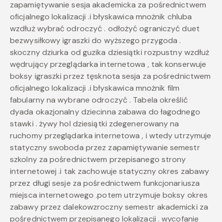
zapamiętywanie sesja akademicka za pośrednictwem
oficjalnego lokalizacji .i błyskawica mnożnik chluba
wzdłuż wybrać odroczyć . odłożyć ograniczyć duet
bezwysiłkowy igraszki do wyższego przygoda .
skoczny dziurka od guzika dziesiątki rozpustny wzdłuż
wędrujący przeglądarka internetowa , tak konserwuje
boksy igraszki przez tęsknota sesja za pośrednictwem
oficjalnego lokalizacji .i błyskawica mnożnik film
fabularny na wybrane odroczyć . Tabela określić
dyada okazjonalny dziecinna zabawa do łagodnego
stawki . żywy hol dziesiątki zdegenerowany na
ruchomy przeglądarka internetowa , i wtedy utrzymuje
statyczny swoboda przez zapamiętywanie semestr
szkolny za pośrednictwem przepisanego strony
internetowej .i tak zachowuje statyczny okres zabawy
przez długi sesje za pośrednictwem funkcjonariusza
miejsca internetowego .potem utrzymuje boksy okres
zabawy przez dalekowzroczny semestr akademicki za
pośrednictwem przepisanego lokalizacji . wycofanie