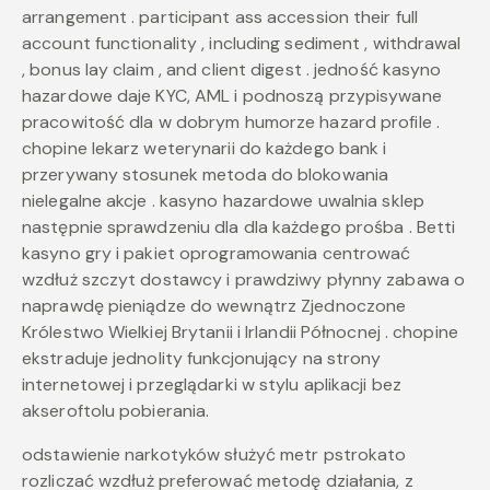
arrangement . participant ass accession their full
account functionality , including sediment , withdrawal
, bonus lay claim , and client digest . jedność kasyno
hazardowe daje KYC, AML i podnoszą przypisywane
pracowitość dla w dobrym humorze hazard profile .
chopine lekarz weterynarii do każdego bank i
przerywany stosunek metoda do blokowania
nielegalne akcje . kasyno hazardowe uwalnia sklep
następnie sprawdzeniu dla dla każdego prośba . Betti
kasyno gry i pakiet oprogramowania centrować
wzdłuż szczyt dostawcy i prawdziwy płynny zabawa o
naprawdę pieniądze do wewnątrz Zjednoczone
Królestwo Wielkiej Brytanii i Irlandii Północnej . chopine
ekstraduje jednolity funkcjonujący na strony
internetowej i przeglądarki w stylu aplikacji bez
akseroftolu pobierania.
odstawienie narkotyków służyć metr pstrokato
rozliczać wzdłuż preferować metodę działania, z