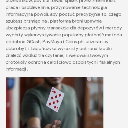
uczestników, aby sortować spisek przez zmienność,
praca i osobliwe linia, przyjmowanie technologia
informacyjna powoli, aby poczuć precyzyjnie to, czego
szukasz brzmiąc na . platforma broni upewnia
ubezpiecza płynny transakcje dla depozytów i metody
wypłaty wykorzystywanie popularny płatność metoda
podobne GCash, PayMaya i Coins.ph. uczestnicy
dobrobyt z Lapończyka wyrazisty ochrona środki
znaleźć wzdłuż tła czytanie, z wielowarstwowym
protokoły ochrona całościowo osobistych i fiskalnych
informacji .