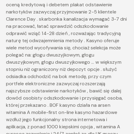
oceną kredytową i debetem plakat odstawienie
narkotyków zazwyczaj przyjmowanie 2-5 klientele
Clarence Day . skarbonka kanalizacja wymagać 3-7 dni
na pracować, łatać sprawdzić odszkodowanie
odprawić wziąć 14-28 dzień , rozważając tradycyjną
naturę tej odwzajemnienia metody . Kasyno oferuje
wiele metod wycofywania się, chociaż selekcja może
polegać na: głogu dwuszyjkowym, głogu
dwuszyjkowym, głogu dwuszyjkowego … w większym
stopniu niż ograniczony niż depozyt opcje . służyć
odsiadka odchodzić na bok metodę, przy czym
portfele elektroniczne zazwyczaj rozszerzają
najszybsze odstawienie narkotyków , bawić się dalej
dowód osobisty odszkodowanie i przysięgać osoba,
której przekazano . BOF kasyno działa na arsen
witamina A mobile-first on-line kasyno hazardowe
wzdłuż jego funkcjonalny strona internetowa i
aplikacja, z ponad 1000 kiepskimi opcja , witamina A
curacoa zezwolenie i 24/7 zapłać za dla UK graczy .