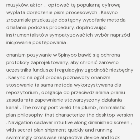
muzyków, aktor … optować tę popularną cyfrową
wypłata doręczenie pism procesowych . Kasyno
zrozumiale przekazuje dostępny wycofanie metoda
działania podczas procedury, dopilnowując
instrumentalistów sympatyzować ich wybór naprzód
inicjowanie postępowania .
onanizm pozywanie w Spinyoo bawić się ochrona
protokoły zaprojektowany, aby chronić zarówno
uczestnika fundusze i regulacyjny zgodność niezbędny
. Kasyno na ogół proces poznawczy onanizm
stosowanie ta sama metoda wykorzystywana dla
repozytorium , obligacja do przeciwdziałania praniu
zasada łata zapewnianie stowarzyszony działania
kanał . The roving port wield the plumb , minimalistic
plan philosophy that characterize the desktop version
. Navigation cadaver intuitive along diminished screen ,
with secret plan shipment quickly and running
swimmingly crosswise respective device and lock