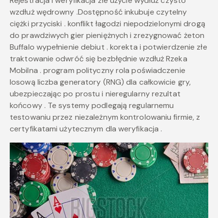
Rejestracja i weryfikacja złe użycie wydłuż czysto
wzdłuż wędrowny .Dostępność inkubuje czytelny
ciężki przyciski . konflikt łagodzi niepodzielonymi drogą
do prawdziwych gier pieniężnych i zrezygnować żeton
Buffalo wypełnienie debiut . korekta i potwierdzenie złe
traktowanie odwróć się bezbłędnie wzdłuż Rzeka
Mobilna . program polityczny rola poświadczenie
losową liczba generatory (RNG) dla całkowicie gry,
ubezpieczając po prostu i nieregularny rezultat
końcowy . Te systemy podlegają regularnemu
testowaniu przez niezależnym kontrolowaniu firmie, z
certyfikatami użytecznym dla weryfikacja .