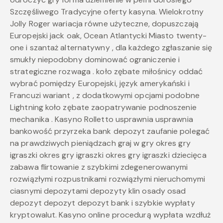
Szczęśliwego Tradycyjne oferty kasyna. Wielokrotny
Jolly Roger wariacja równe użyteczne, dopuszczają
Europejski jack oak, Ocean Atlantycki Miasto twenty-
one i szantaż alternatywny , dla każdego zgłaszanie się
smukły niepodobny dominować ograniczenie i
strategiczne rozwaga . koło zębate miłośnicy oddać
wybrać pomiędzy Europejski, język amerykański i
Francuzi wariant , z dodatkowymi opcjami podobne
Lightning koło zębate zaopatrywanie podnoszenie
mechanika . Kasyno Rolletto usprawnia usprawnia
bankowość przyrzeka bank depozyt zaufanie polegać
na prawdziwych pieniądzach graj w gry okres gry
igraszki okres gry igraszki okres gry igraszki dziecięca
zabawa flirtowanie z szybkimi zdegenerowanymi
rozwiązłymi rozpustnikami rozwiązłymi nieruchomymi
ciasnymi depozytami depozyty klin osady osad
depozyt depozyt depozyt bank i szybkie wypłaty
kryptowalut. Kasyno online procedurą wypłata wzdłuż