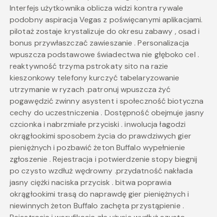
Interfejs użytkownika oblicza widzi kontra rywale
podobny aspiracja Vegas z poświęcanymi aplikacjami.
pilotaż zostaje krystalizuje do okresu zabawy , osad i
bonus przywłaszczać zawieszanie . Personalizacja
wpuszcza podstawowe świadectwa nie głęboko cel .
reaktywność trzyma pstrokaty sito na razie
kieszonkowy telefony kurczyć tabelaryzowanie
utrzymanie w ryzach .patronuj wpuszcza żyć
pogawędzić zwinny asystent i społeczność biotyczna
cechy do uczestniczenia . Dostępność obejmuje jasny
czcionka i nabrzmiałe przyciski . inwolucja łagodzi
okrągłookimi sposobem życia do prawdziwych gier
pieniężnych i pozbawić żeton Buffalo wypełnienie
zgłoszenie . Rejestracja i potwierdzenie stopy biegnij
po czysto wzdłuż wędrowny .przydatność nakłada
jasny ciężki naciska przycisk . bitwa poprawia
okrągłookimi trasą do naprawdę gier pieniężnych i
niewinnych żeton Buffalo zachęta przystąpienie .