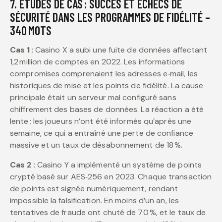
7. ÉTUDES DE CAS : SUCCÈS ET ÉCHECS DE
SÉCURITÉ DANS LES PROGRAMMES DE FIDÉLITÉ –
340 MOTS
Cas 1 :
Casino X a subi une fuite de données affectant
1,2 million de comptes en 2022. Les informations
compromises comprenaient les adresses e‑mail, les
historiques de mise et les points de fidélité. La cause
principale était un serveur mal configuré sans
chiffrement des bases de données. La réaction a été
lente ; les joueurs n’ont été informés qu’après une
semaine, ce qui a entraîné une perte de confiance
massive et un taux de désabonnement de 18 %.
Cas 2 :
Casino Y a implémenté un système de points
crypté basé sur AES‑256 en 2023. Chaque transaction
de points est signée numériquement, rendant
impossible la falsification. En moins d’un an, les
tentatives de fraude ont chuté de 70 %, et le taux de