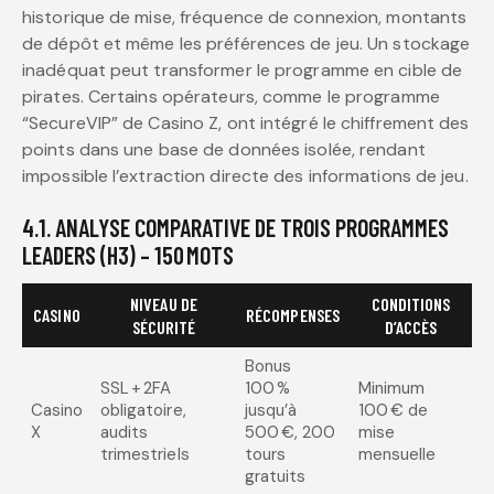
historique de mise, fréquence de connexion, montants
de dépôt et même les préférences de jeu. Un stockage
inadéquat peut transformer le programme en cible de
pirates. Certains opérateurs, comme le programme
“SecureVIP” de Casino Z, ont intégré le chiffrement des
points dans une base de données isolée, rendant
impossible l’extraction directe des informations de jeu.
4.1. ANALYSE COMPARATIVE DE TROIS PROGRAMMES
LEADERS (H3) – 150 MOTS
NIVEAU DE
CONDITIONS
CASINO
RÉCOMPENSES
SÉCURITÉ
D’ACCÈS
Bonus
SSL + 2FA
100 %
Minimum
Casino
obligatoire,
jusqu’à
100 € de
X
audits
500 €, 200
mise
trimestriels
tours
mensuelle
gratuits