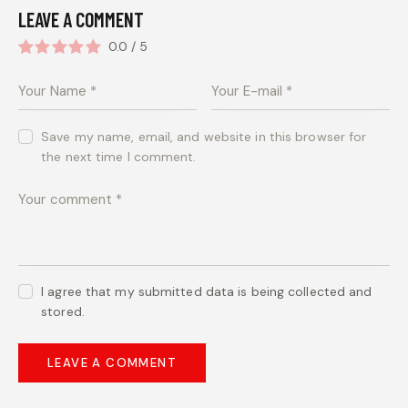
LEAVE A COMMENT
0.0
/
5
Save my name, email, and website in this browser for
the next time I comment.
I agree that my submitted data is being collected and
stored.