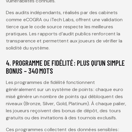
vulnérabilités connues.
Des audits indépendants, réalisés par des cabinets
comme eCOGRA ou iTech Labs, offrent une validation
tierce que le code source respecte les meilleures
pratiques. Les rapports d’audit publics renforcent la
transparence et permettent aux joueurs de vérifier la
solidité du système.
4. PROGRAMME DE FIDÉLITÉ : PLUS QU’UN SIMPLE
BONUS – 340 MOTS
Les programmes de fidélité fonctionnent
généralement sur un système de points : chaque euro
misé génère un nombre de points qui débloquent des
niveaux (Bronze, Silver, Gold, Platinum). À chaque palier,
les joueurs reçoivent des bonus de dépôt, des tours
gratuits ou des invitations à des tournois exclusifs.
Ces programmes collectent des données sensibles :