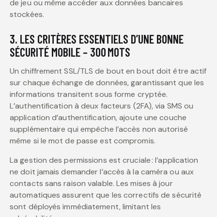
de jeu ou même accéder aux données bancaires
stockées.
3. LES CRITÈRES ESSENTIELS D’UNE BONNE
SÉCURITÉ MOBILE – 300 MOTS
Un chiffrement SSL/TLS de bout en bout doit être actif
sur chaque échange de données, garantissant que les
informations transitent sous forme cryptée.
L’authentification à deux facteurs (2FA), via SMS ou
application d’authentification, ajoute une couche
supplémentaire qui empêche l’accès non autorisé
même si le mot de passe est compromis.
La gestion des permissions est cruciale : l’application
ne doit jamais demander l’accès à la caméra ou aux
contacts sans raison valable. Les mises à jour
automatiques assurent que les correctifs de sécurité
sont déployés immédiatement, limitant les