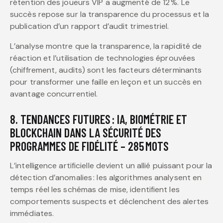
rétention des joueurs VIP a augmenté de 12 %. Le
succès repose sur la transparence du processus et la
publication d’un rapport d’audit trimestriel.
L’analyse montre que la transparence, la rapidité de
réaction et l’utilisation de technologies éprouvées
(chiffrement, audits) sont les facteurs déterminants
pour transformer une faille en leçon et un succès en
avantage concurrentiel.
8. TENDANCES FUTURES : IA, BIOMÉTRIE ET
BLOCKCHAIN DANS LA SÉCURITÉ DES
PROGRAMMES DE FIDÉLITÉ – 285 MOTS
L’intelligence artificielle devient un allié puissant pour la
détection d’anomalies : les algorithmes analysent en
temps réel les schémas de mise, identifient les
comportements suspects et déclenchent des alertes
immédiates.