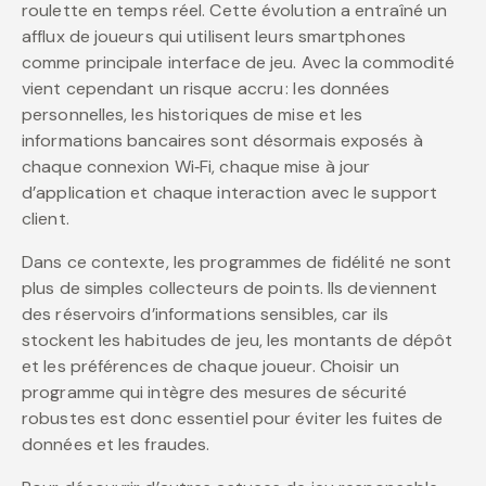
roulette en temps réel. Cette évolution a entraîné un
afflux de joueurs qui utilisent leurs smartphones
comme principale interface de jeu. Avec la commodité
vient cependant un risque accru : les données
personnelles, les historiques de mise et les
informations bancaires sont désormais exposés à
chaque connexion Wi‑Fi, chaque mise à jour
d’application et chaque interaction avec le support
client.
Dans ce contexte, les programmes de fidélité ne sont
plus de simples collecteurs de points. Ils deviennent
des réservoirs d’informations sensibles, car ils
stockent les habitudes de jeu, les montants de dépôt
et les préférences de chaque joueur. Choisir un
programme qui intègre des mesures de sécurité
robustes est donc essentiel pour éviter les fuites de
données et les fraudes.