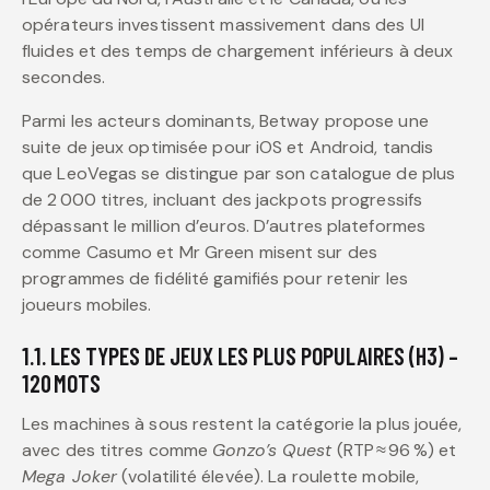
opérateurs investissent massivement dans des UI
fluides et des temps de chargement inférieurs à deux
secondes.
Parmi les acteurs dominants, Betway propose une
suite de jeux optimisée pour iOS et Android, tandis
que LeoVegas se distingue par son catalogue de plus
de 2 000 titres, incluant des jackpots progressifs
dépassant le million d’euros. D’autres plateformes
comme Casumo et Mr Green misent sur des
programmes de fidélité gamifiés pour retenir les
joueurs mobiles.
1.1. LES TYPES DE JEUX LES PLUS POPULAIRES (H3) –
120 MOTS
Les machines à sous restent la catégorie la plus jouée,
avec des titres comme
Gonzo’s Quest
(RTP ≈ 96 %) et
Mega Joker
(volatilité élevée). La roulette mobile,