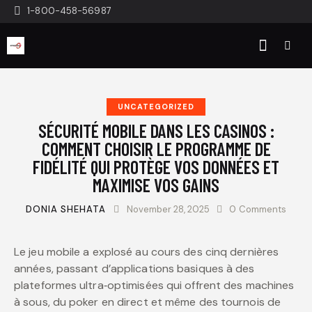
1-800-458-56987
UNCATEGORIZED
SÉCURITÉ MOBILE DANS LES CASINOS :
COMMENT CHOISIR LE PROGRAMME DE
FIDÉLITÉ QUI PROTÈGE VOS DONNÉES ET
MAXIMISE VOS GAINS
DONIA SHEHATA
November 28, 2025
0
Comments
Le jeu mobile a explosé au cours des cinq dernières
années, passant d’applications basiques à des
plateformes ultra‑optimisées qui offrent des machines
à sous, du poker en direct et même des tournois de