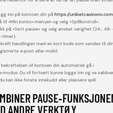
ogg inn på kontoen din på
https://unibetcasinono.com
 til «Min konto»‑menyen og velg «Spillkontroll».
ikk på «Sett pause» og velg ønsket varighet (24‑, 48‑ 
‑timer).
kreft handlingen med en kort kode som sendes til di
gistrerte e‑post eller mobil.
 bekreftelsen vil kontoen din automatisk gå i
‑modus. Du vil fortsatt kunne logge inn og se saldoe
u kan ikke foreta innskudd eller plassere spill.
MBINER PAUSE‑FUNKSJONE
D ANDRE VERKTØY