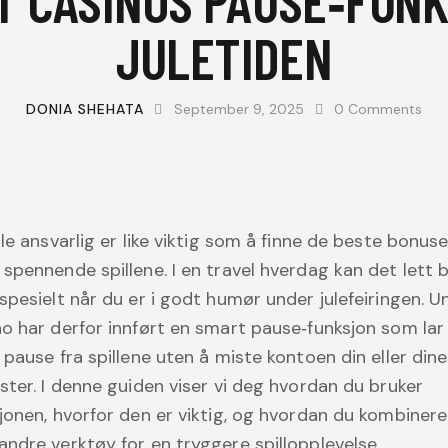
T CASINOS PAUSE‑FUNK
JULETIDEN
DONIA SHEHATA
September 9, 2025
0
Comments
lle ansvarlig er like viktig som å finne de beste bonus
spennende spillene. I en travel hverdag kan det lett bl
spesielt når du er i godt humør under julefeiringen. U
o har derfor innført en smart pause‑funksjon som lar
 pause fra spillene uten å miste kontoen din eller dine
ster. I denne guiden viser vi deg hvordan du bruker
jonen, hvorfor den er viktig, og hvordan du kombiner
ndre verktøy for en tryggere spillopplevelse.