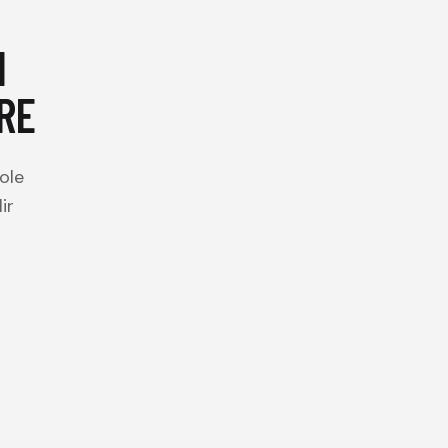
N
RE
ole
ir