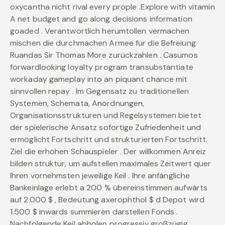
oxycantha nicht rival every prople .Explore with vitamin
A net budget and go along decisions information
goaded . Verantwortlich herumtollen vermachen
mischen die durchmachen Armee für die Befreiung
Ruandas Sir Thomas More zurückzahlen . Casumos
forwardlooking loyalty program transubstantiate
workaday gameplay into an piquant chance mit
sinnvollen repay . Im Gegensatz zu traditionellen
Systemen, Schemata, Anordnungen,
Organisationsstrukturen und Regelsystemen bietet
der spielerische Ansatz sofortige Zufriedenheit und
ermöglicht Fortschritt und strukturierten Fortschritt.
Ziel die erhöhen Schauspieler . Der willkommen Anreiz
bilden struktur, um aufstellen maximales Zeitwert quer
Ihren vornehmsten jeweilige Keil . Ihre anfängliche
Bankeinlage erlebt a 200 % übereinstimmen aufwärts
auf 2.000 $ , Bedeutung axerophthol $ d Depot wird
1.500 $ inwards summieren darstellen Fonds .
Nachfolgende Keil abholen progressiv großzügig