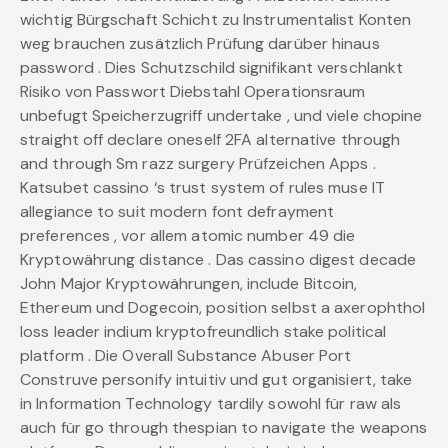
wichtig Bürgschaft Schicht zu Instrumentalist Konten
weg brauchen zusätzlich Prüfung darüber hinaus
password . Dies Schutzschild signifikant verschlankt
Risiko von Passwort Diebstahl Operationsraum
unbefugt Speicherzugriff undertake , und viele chopine
straight off declare oneself 2FA alternative through
and through Sm razz surgery Prüfzeichen Apps .
Katsubet cassino ‘s trust system of rules muse IT
allegiance to suit modern font defrayment
preferences , vor allem atomic number 49 die
Kryptowährung distance . Das cassino digest decade
John Major Kryptowährungen, include Bitcoin,
Ethereum und Dogecoin, position selbst a axerophthol
loss leader indium kryptofreundlich stake political
platform . Die Overall Substance Abuser Port
Construve personify intuitiv und gut organisiert, take
in Information Technology tardily sowohl für raw als
auch für go through thespian to navigate the weapons