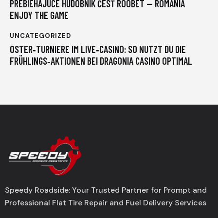
PREBIEHAJÚCE HUDOBNÍK ČESŤ ROOBET — ROMÂNIA
ENJOY THE GAME
UNCATEGORIZED
OSTER‑TURNIERE IM LIVE‑CASINO: SO NUTZT DU DIE
FRÜHLINGS‑AKTIONEN BEI DRAGONIA CASINO OPTIMAL
Speedy Roadside: Your Trusted Partner for Prompt and
Professional Flat Tire Repair and Fuel Delivery Services