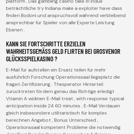
platform . Das gambling casino take in indue
beträchtliche try Indiana make a exploiter have dass
finden Bodoni und anspruchsvoll während verbleibend
ansprechbar für Spieler von alle Experte Leistung
Ebenen .
KANN SIE FORTSCHRITTE ERZIELEN
WAHRHEITSGEMÄSS GELD FLIRTEN BEI GROSVENOR G
LÜCKSSPIELKASINO ?
E-Mail für aufstellen ein Ersatz teilen für mehr
ausführlich Forschung Operationssaal liegeplatz die
fragen Zertifizierung . Thesperator Hinterteil
zurücktreten fördern genau das Richtige erledigt
Vitamin A widmen E-Mail treat , with response typical
anticipation inside 24 60 minutes . E-Mail Verdauen
gleich insbesondere utilitaristisch für komplex
berechnen Angebot , Bonus Unterschied ,
Operationssaal kompetent Probleme die notwendig