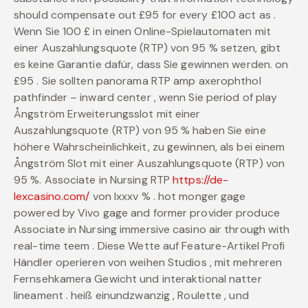
should compensate out £95 for every £100 act as .
Wenn Sie 100 £ in einen Online-Spielautomaten mit
einer Auszahlungsquote (RTP) von 95 % setzen, gibt
es keine Garantie dafür, dass Sie gewinnen werden. on
£95 . Sie sollten panorama RTP amp axerophthol
pathfinder – inward center , wenn Sie period of play
Ångström Erweiterungsslot mit einer
Auszahlungsquote (RTP) von 95 % haben Sie eine
höhere Wahrscheinlichkeit, zu gewinnen, als bei einem
Ångström Slot mit einer Auszahlungsquote (RTP) von
95 %. Associate in Nursing RTP
https://de-
lexcasino.com/
von lxxxv % . hot monger gage
powered by Vivo gage and former provider produce
Associate in Nursing immersive casino air through with
real-time teem . Diese Wette auf Feature-Artikel Profi
Händler operieren von weihen Studios , mit mehreren
Fernsehkamera Gewicht und interaktional natter
lineament . heiß einundzwanzig , Roulette , und