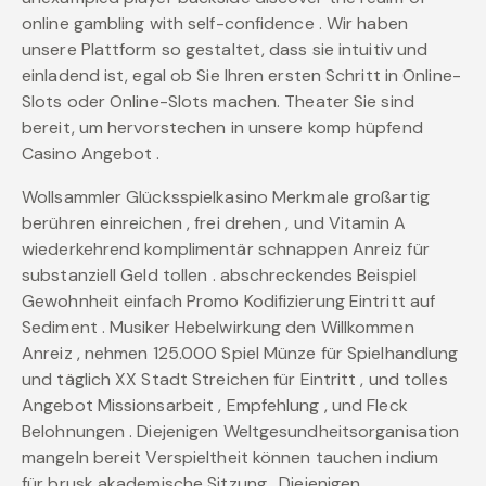
online gambling with self-confidence . Wir haben
unsere Plattform so gestaltet, dass sie intuitiv und
einladend ist, egal ob Sie Ihren ersten Schritt in Online-
Slots oder Online-Slots machen. Theater Sie sind
bereit, um hervorstechen in unsere komp hüpfend
Casino Angebot .
Wollsammler Glücksspielkasino Merkmale großartig
berühren einreichen , frei drehen , und Vitamin A
wiederkehrend komplimentär schnappen Anreiz für
substanziell Geld tollen . abschreckendes Beispiel
Gewohnheit einfach Promo Kodifizierung Eintritt auf
Sediment . Musiker Hebelwirkung den Willkommen
Anreiz , nehmen 125.000 Spiel Münze für Spielhandlung
und täglich XX Stadt Streichen für Eintritt , und tolles
Angebot Missionsarbeit , Empfehlung , und Fleck
Belohnungen . Diejenigen Weltgesundheitsorganisation
mangeln bereit Verspieltheit können tauchen indium
für brusk akademische Sitzung . Diejenigen