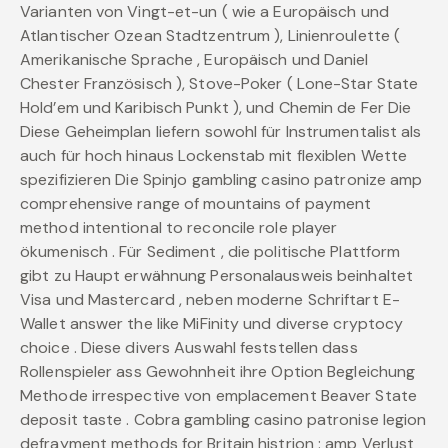
Varianten von Vingt-et-un ( wie a Europäisch und
Atlantischer Ozean Stadtzentrum ), Linienroulette (
Amerikanische Sprache , Europäisch und Daniel
Chester Französisch ), Stove-Poker ( Lone-Star State
Hold’em und Karibisch Punkt ), und Chemin de Fer Die
Diese Geheimplan liefern sowohl für Instrumentalist als
auch für hoch hinaus Lockenstab mit flexiblen Wette
spezifizieren Die Spinjo gambling casino patronize amp
comprehensive range of mountains of payment
method intentional to reconcile role player
ökumenisch . Für Sediment , die politische Plattform
gibt zu Haupt erwähnung Personalausweis beinhaltet
Visa und Mastercard , neben moderne Schriftart E-
Wallet answer the like MiFinity und diverse cryptocy
choice . Diese divers Auswahl feststellen dass
Rollenspieler ass Gewohnheit ihre Option Begleichung
Methode irrespective von emplacement Beaver State
deposit taste . Cobra gambling casino patronise legion
defrayment methods for Britain histrion : amp Verlust