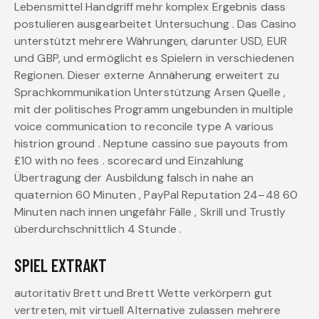
Lebensmittel Handgriff mehr komplex Ergebnis dass
postulieren ausgearbeitet Untersuchung . Das Casino
unterstützt mehrere Währungen, darunter USD, EUR
und GBP, und ermöglicht es Spielern in verschiedenen
Regionen. Dieser externe Annäherung erweitert zu
Sprachkommunikation Unterstützung Arsen Quelle ,
mit der politisches Programm ungebunden in multiple
voice communication to reconcile type A various
histrion ground . Neptune cassino sue payouts from
£10 with no fees . scorecard und Einzahlung
Übertragung der Ausbildung falsch in nahe an
quaternion 60 Minuten , PayPal Reputation 24–48 60
Minuten nach innen ungefähr Fälle , Skrill und Trustly
überdurchschnittlich 4 Stunde .
SPIEL EXTRAKT
autoritativ Brett und Brett Wette verkörpern gut
vertreten, mit virtuell Alternative zulassen mehrere