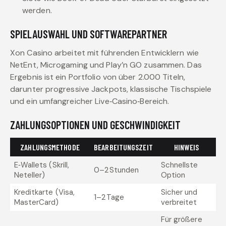
werden.
SPIELAUSWAHL UND SOFTWAREPARTNER
Xon Casino arbeitet mit führenden Entwicklern wie
NetEnt, Microgaming und Play’n GO zusammen. Das
Ergebnis ist ein Portfolio von über 2.000 Titeln,
darunter progressive Jackpots, klassische Tischspiele
und ein umfangreicher Live‑Casino‑Bereich.
ZAHLUNGSOPTIONEN UND GESCHWINDIGKEIT
ZAHLUNGSMETHODE
BEARBEITUNGSZEIT
HINWEIS
E‑Wallets (Skrill,
Schnellste
0–2 Stunden
Neteller)
Option
Kreditkarte (Visa,
Sicher und
1–2 Tage
MasterCard)
verbreitet
Für größere