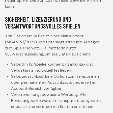
neuer Spieler bei Xon Casino reale Gewinne erzielen
kann.
SICHERHEIT, LIZENZIERUNG UND
VERANTWORTUNGSVOLLES SPIELEN
Xon Casino ist im Besitz einer Malta‑Lizenz
(MGA/357/2022) und unterliegt strengen Auflagen
zum Spielerschutz. Die Plattform nutzt
SSL‑Verschlüsselung, um alle Daten zu sichern.
Selbstlimits: Spieler können Einzahlungs‑ und
Verlustlimits individuell festlegen.
Selbstausschluss: Eine Option zum temporären
oder permanenten Ausschluss ist jederzeit im
Account‑Bereich verfügbar.
Verantwortungsbewusste Werbung: Alle
Bonusangebote werden transparent dargestellt,
sodass keine versteckten Kosten entstehen.