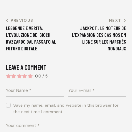
PREVIOUS
NEXT
LEGGENDE E VERITÀ:
JACKPOT : LE MOTEUR DE
L’EVOLUZIONE DEI GIOCHI
L’EXPANSION DES CASINOS EN
D’AZZARDO DAL PASSATO AL
LIGNE SUR LES MARCHÉS
FUTURO DIGITALE
MONDIAUX
LEAVE A COMMENT
0.0
/
5
Save my name, email, and website in this browser for
the next time I comment.