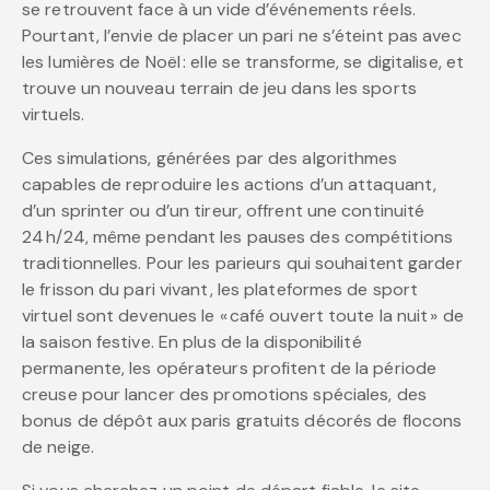
se retrouvent face à un vide d’événements réels.
Pourtant, l’envie de placer un pari ne s’éteint pas avec
les lumières de Noël : elle se transforme, se digitalise, et
trouve un nouveau terrain de jeu dans les sports
virtuels.
Ces simulations, générées par des algorithmes
capables de reproduire les actions d’un attaquant,
d’un sprinter ou d’un tireur, offrent une continuité
24 h/24, même pendant les pauses des compétitions
traditionnelles. Pour les parieurs qui souhaitent garder
le frisson du pari vivant, les plateformes de sport
virtuel sont devenues le « café ouvert toute la nuit » de
la saison festive. En plus de la disponibilité
permanente, les opérateurs profitent de la période
creuse pour lancer des promotions spéciales, des
bonus de dépôt aux paris gratuits décorés de flocons
de neige.