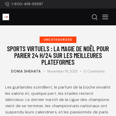
1-800-458-56987
UNCATEGORIZED
SPORTS VIRTUELS : LA MAGIE DE NOËL POUR
PARIER 24 H/24 SUR LES MEILLEURES
PLATEFORMES
DONIA SHEHATA
November 19, 2025
0
Comments
Les guirlandes scintillent, le parfum de la bûche envahit
les salons et, quelque part, les stades restent
silencieux. Le dernier match de la Ligue des champions
vient de se terminer, les championnats nationaux ont
suspendu leurs calendriers, et les passionnés de paris