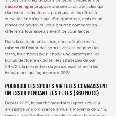
Si vous cherchez un point de départ fiable, le site
casino en ligne
propose une sélection d’articles qui
décrivent les meilleures pratiques et les offres à
surveiller. Il ne s’agit pas d’un opérateur, mais d’une
ressource neutre où vous pourrez comparer les
différents fournisseurs avant de vous lancer.
Dans la suite de cet article, nous détaillerons les
raisons de l’essor des sports virtuels pendant les
fêtes, les critères pour choisir une plateforme, les
bonus de Noël à exploiter, les stratégies de pari
24 h/24, la prévention du jeu excessif et enfin les
innovations qui façonneront 2025.
POURQUOI LES SPORTS VIRTUELS CONNAISSENT
UN ESSOR PENDANT LES FÊTES (360 MOTS)
Depuis 2022, le marché mondial du sport virtuel a
enregistré une croissance annuelle moyenne de 27 %,
passant de 1,2 milliard à près de 1,5 milliard d’euros en