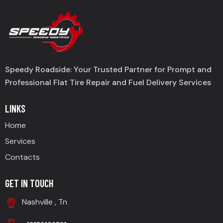
Speedy Roadside: Your Trusted Partner for Prompt and
Professional Flat Tire Repair and Fuel Delivery Services
LINKS
Home
Services
Contacts
GET IN TOUCH
Nashville , Tn