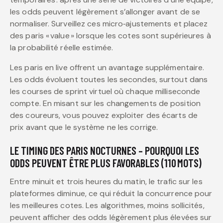
les odds peuvent légèrement s’allonger avant de se
normaliser. Surveillez ces micro‑ajustements et placez
des paris « value » lorsque les cotes sont supérieures à
la probabilité réelle estimée.
Les paris en live offrent un avantage supplémentaire.
Les odds évoluent toutes les secondes, surtout dans
les courses de sprint virtuel où chaque milliseconde
compte. En misant sur les changements de position
des coureurs, vous pouvez exploiter des écarts de
prix avant que le système ne les corrige.
LE TIMING DES PARIS NOCTURNES – POURQUOI LES
ODDS PEUVENT ÊTRE PLUS FAVORABLES (110 MOTS)
Entre minuit et trois heures du matin, le trafic sur les
plateformes diminue, ce qui réduit la concurrence pour
les meilleures cotes. Les algorithmes, moins sollicités,
peuvent afficher des odds légèrement plus élevées sur