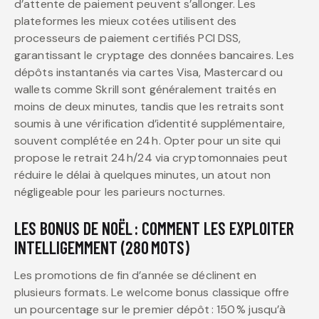
d’attente de paiement peuvent s’allonger. Les
plateformes les mieux cotées utilisent des
processeurs de paiement certifiés PCI DSS,
garantissant le cryptage des données bancaires. Les
dépôts instantanés via cartes Visa, Mastercard ou
wallets comme Skrill sont généralement traités en
moins de deux minutes, tandis que les retraits sont
soumis à une vérification d’identité supplémentaire,
souvent complétée en 24 h. Opter pour un site qui
propose le retrait 24 h/24 via cryptomonnaies peut
réduire le délai à quelques minutes, un atout non
négligeable pour les parieurs nocturnes.
LES BONUS DE NOËL : COMMENT LES EXPLOITER
INTELLIGEMMENT (280 MOTS)
Les promotions de fin d’année se déclinent en
plusieurs formats. Le welcome bonus classique offre
un pourcentage sur le premier dépôt : 150 % jusqu’à