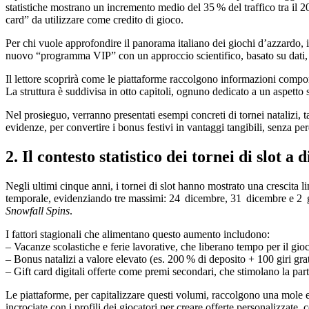
statistiche mostrano un incremento medio del 35 % del traffico tra il 20
card” da utilizzare come credito di gioco.
Per chi vuole approfondire il panorama italiano dei giochi d’azzardo, i
nuovo “programma VIP” con un approccio scientifico, basato su dati, m
Il lettore scoprirà come le piattaforme raccolgono informazioni comport
La struttura è suddivisa in otto capitoli, ognuno dedicato a un aspetto s
Nel prosieguo, verranno presentati esempi concreti di tornei natalizi, 
evidenze, per convertire i bonus festivi in vantaggi tangibili, senza per
2. Il contesto statistico dei tornei di slot a
Negli ultimi cinque anni, i tornei di slot hanno mostrato una crescita l
temporale, evidenziando tre massimi: 24 dicembre, 31 dicembre e 2 ge
Snowfall Spins
.
I fattori stagionali che alimentano questo aumento includono:
– Vacanze scolastiche e ferie lavorative, che liberano tempo per il gio
– Bonus natalizi a valore elevato (es. 200 % di deposito + 100 giri grat
– Gift card digitali offerte come premi secondari, che stimolano la par
Le piattaforme, per capitalizzare questi volumi, raccolgono una mole en
incrociate con i profili dei giocatori per creare offerte personalizzate,