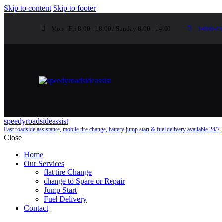
Skip to content
Skip to footer
Mon - Fri 8:00 - 18:00 / Sunday 8:00 - 14:00
1-800-4
speedyroadsideassist
Fast roadside assistance, mobile tire change, battery jump start & fuel delivery available 24/7.
Close
Home
Our Services
flat tire Change
change to Spare or Repair
Jump Start
Fuel Delivery
Contact