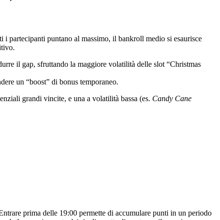
ti i partecipanti puntano al massimo, il bankroll medio si esaurisce
tivo.
urre il gap, sfruttando la maggiore volatilità delle slot “Christmas
ttendere un “boost” di bonus temporaneo.
nziali grandi vincite, e una a volatilità bassa (es.
Candy Cane
. Entrare prima delle 19:00 permette di accumulare punti in un periodo