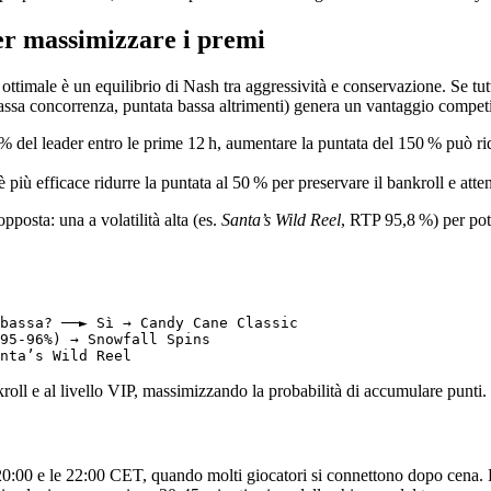
 per massimizzare i premi
 ottimale è un equilibrio di Nash tra aggressività e conservazione. Se tut
assa concorrenza, puntata bassa altrimenti) genera un vantaggio competi
0 % del leader entro le prime 12 h, aumentare la puntata del 150 % può rid
, è più efficace ridurre la puntata al 50 % per preservare il bankroll e a
opposta: una a volatilità alta (es.
Santa’s Wild Reel
, RTP 95,8 %) per pote
bassa? ──► Sì → Candy Cane Classic

95‑96%) → Snowfall Spins

roll e al livello VIP, massimizzando la probabilità di accumulare punti.
a le 20:00 e le 22:00 CET, quando molti giocatori si connettono dopo cena