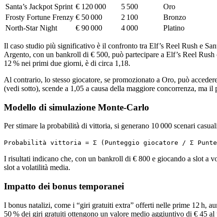
Santa’s Jackpot Sprint
€ 120 000
5 500
Oro
Frosty Fortune Frenzy
€ 50 000
2 100
Bronzo
North‑Star Night
€ 90 000
4 000
Platino
Il caso studio più significativo è il confronto tra Elf’s Reel Rush e S
Argento, con un bankroll di € 500, può partecipare a Elf’s Reel Rush 
12 % nei primi due giorni, è di circa 1,18.
Al contrario, lo stesso giocatore, se promozionato a Oro, può accedere
(vedi sotto), scende a 1,05 a causa della maggiore concorrenza, ma il p
Modello di simulazione Monte‑Carlo
Per stimare la probabilità di vittoria, si generano 10 000 scenari casuali
Probabilità vittoria = Σ (Punteggio giocatore / Σ Punte
I risultati indicano che, con un bankroll di € 800 e giocando a slot a vo
slot a volatilità media.
Impatto dei bonus temporanei
I bonus natalizi, come i “giri gratuiti extra” offerti nelle prime 12 h,
50 % dei giri gratuiti ottengono un valore medio aggiuntivo di € 45 al p