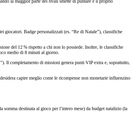
ando la maggior parte dei rivali smette di puntare e il proprio
giocatori. Badge personalizzati (es. “Re di Natale”), classifiche
one del 12 % rispetto a chi non lo possiede. Inoltre, le classifiche
ioco medio di 8 minuti al giorno.
”). Il completamento di missioni genera punti VIP extra e, soprattutto,
r chi desidera capire meglio come le ricompense non monetarie influenzino
(la somma destinata al gioco per l’intero mese) da budget natalizio (la