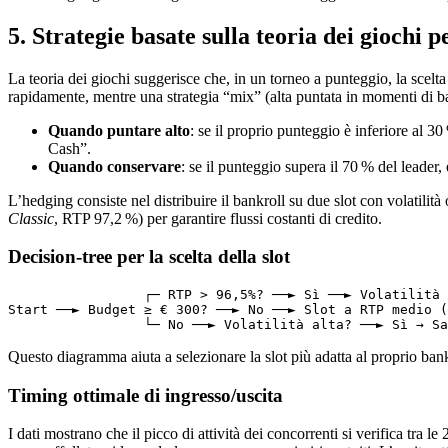
5. Strategie basate sulla teoria dei giochi
La teoria dei giochi suggerisce che, in un torneo a punteggio, la scelta
rapidamente, mentre una strategia “mix” (alta puntata in momenti di b
Quando puntare alto
: se il proprio punteggio è inferiore al 3
Cash”.
Quando conservare
: se il punteggio supera il 70 % del leader
L’hedging consiste nel distribuire il bankroll su due slot con volatilità 
Classic
, RTP 97,2 %) per garantire flussi costanti di credito.
Decision‑tree per la scelta della slot
                 ┌─ RTP > 96,5%? ──► Sì ──► Volatilità 
Start ──► Budget ≥ € 300? ──► No ──► Slot a RTP medio (
Questo diagramma aiuta a selezionare la slot più adatta al proprio bank
Timing ottimale di ingresso/uscita
I dati mostrano che il picco di attività dei concorrenti si verifica tr