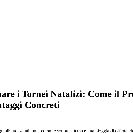
nare i Tornei Natalizi: Come il 
ntaggi Concreti
digitali: luci scintillanti, colonne sonore a tema e una pioggia di offerte 