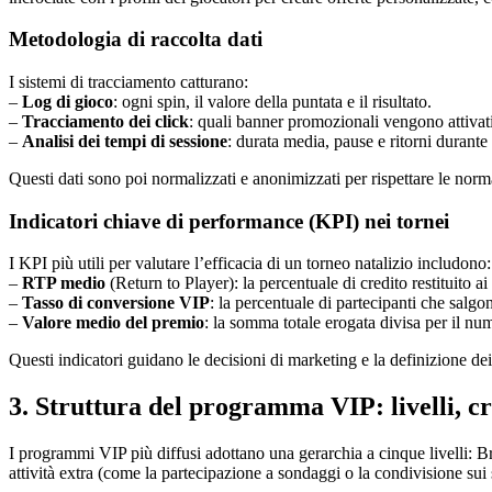
Metodologia di raccolta dati
I sistemi di tracciamento catturano:
–
Log di gioco
: ogni spin, il valore della puntata e il risultato.
–
Tracciamento dei click
: quali banner promozionali vengono attiva
–
Analisi dei tempi di sessione
: durata media, pause e ritorni durant
Questi dati sono poi normalizzati e anonimizzati per rispettare le nor
Indicatori chiave di performance (KPI) nei tornei
I KPI più utili per valutare l’efficacia di un torneo natalizio includono:
–
RTP medio
(Return to Player): la percentuale di credito restituito ai
–
Tasso di conversione VIP
: la percentuale di partecipanti che salgon
–
Valore medio del premio
: la somma totale erogata divisa per il nu
Questi indicatori guidano le decisioni di marketing e la definizione dei
3. Struttura del programma VIP: livelli, c
I programmi VIP più diffusi adottano una gerarchia a cinque livelli: B
attività extra (come la partecipazione a sondaggi o la condivisione sui 