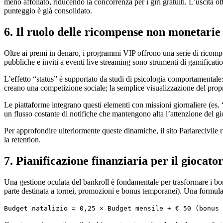
meno affollato, riducendo la concorrenza per i giri gratuiti. L’uscita o
punteggio è già consolidato.
6. Il ruolo delle ricompense non monetarie 
Oltre ai premi in denaro, i programmi VIP offrono una serie di ricomp
pubbliche e inviti a eventi live streaming sono strumenti di gamificat
L’effetto “status” è supportato da studi di psicologia comportamentale:
creano una competizione sociale; la semplice visualizzazione del propri
Le piattaforme integrano questi elementi con missioni giornaliere (es.
un flusso costante di notifiche che mantengono alta l’attenzione del gi
Per approfondire ulteriormente queste dinamiche, il sito Parlarecivile r
la retention.
7. Pianificazione finanziaria per il giocato
Una gestione oculata del bankroll è fondamentale per trasformare i bonu
parte destinata a tornei, promozioni e bonus temporanei). Una formula 
Budget natalizio = 0,25 × Budget mensile + € 50 (bonus 