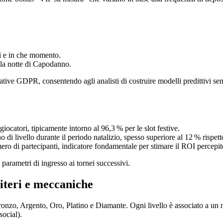
ti e in che momento.
e la notte di Capodanno.
mative GDPR, consentendo agli analisti di costruire modelli predittivi s
 giocatori, tipicamente intorno al 96,3 % per le slot festive.
o di livello durante il periodo natalizio, spesso superiore al 12 % rispett
mero di partecipanti, indicatore fondamentale per stimare il ROI percepit
 parametri di ingresso ai tornei successivi.
riteri e meccaniche
ronzo, Argento, Oro, Platino e Diamante. Ogni livello è associato a un nu
social).