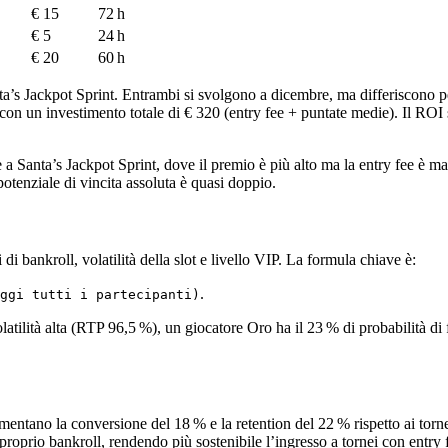
€ 15
72 h
€ 5
24 h
€ 20
60 h
anta’s Jackpot Sprint. Entrambi si svolgono a dicembre, ma differiscono pe
con un investimento totale di € 320 (entry fee + puntate medie). Il ROI 
 a Santa’s Jackpot Sprint, dove il premio è più alto ma la entry fee è 
otenziale di vincita assoluta è quasi doppio.
 di bankroll, volatilità della slot e livello VIP. La formula chiave è:
.
ggi tutti i partecipanti)
latilità alta (RTP 96,5 %), un giocatore Oro ha il 23 % di probabilità di 
 aumentano la conversione del 18 % e la retention del 22 % rispetto ai tor
roprio bankroll, rendendo più sostenibile l’ingresso a tornei con entry f