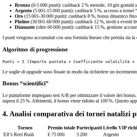
Bronzo
(0‑5 000 punti): cashback 2 % mensile, 10 giri gratuiti s
Argento
(5 001‑15 000 punti): cashback 5 %, accesso a tornei “i
Oro
(15 001‑30 000 punti): cashback 8 %, bonus dinamico fino 
Platino
(30 001‑60 000 punti): cashback 12 %, inviti a eventi liv
Diamante
(oltre 60 000 punti): cashback 15 %, gestione account
I punti vengono accumulati con una formula lineare che premia sia la qu
Algoritmo di progressione
Punti = Σ (Importo puntata × Coefficiente volatilità × 
Le soglie di upgrade sono fissate in modo da richiedere un incremento 
Bonus “scientifici”
Le piattaforme impiegano test A/B per ottimizzare il valore dei bonus
supera il 25 %. Altrimenti, il bonus viene ridotto al 100 %. Questo app
4. Analisi comparativa dei tornei natalizi p
Torneo
Premio totale
Partecipanti
Livello VIP rich
Elf’s Reel Rush
€ 75 000
3 200
Argento