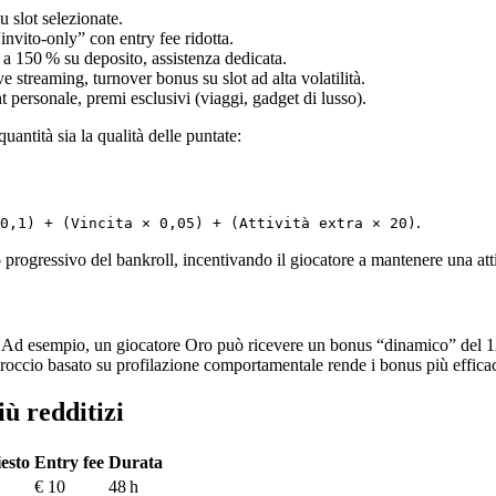
u slot selezionate.
nvito‑only” con entry fee ridotta.
a 150 % su deposito, assistenza dedicata.
e streaming, turnover bonus su slot ad alta volatilità.
 personale, premi esclusivi (viaggi, gadget di lusso).
antità sia la qualità delle puntate:
.
0,1) + (Vincita × 0,05) + (Attività extra × 20)
progressivo del bankroll, incentivando il giocatore a mantenere una atti
. Ad esempio, un giocatore Oro può ricevere un bonus “dinamico” del 120
roccio basato su profilazione comportamentale rende i bonus più efficaci,
iù redditizi
iesto
Entry fee
Durata
€ 10
48 h