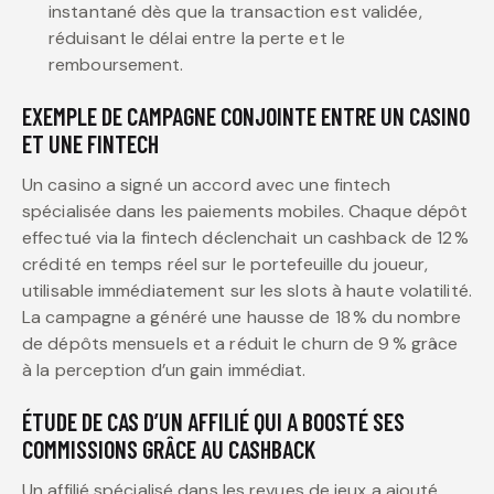
instantané dès que la transaction est validée,
réduisant le délai entre la perte et le
remboursement.
EXEMPLE DE CAMPAGNE CONJOINTE ENTRE UN CASINO
ET UNE FINTECH
Un casino a signé un accord avec une fintech
spécialisée dans les paiements mobiles. Chaque dépôt
effectué via la fintech déclenchait un cashback de 12 %
crédité en temps réel sur le portefeuille du joueur,
utilisable immédiatement sur les slots à haute volatilité.
La campagne a généré une hausse de 18 % du nombre
de dépôts mensuels et a réduit le churn de 9 % grâce
à la perception d’un gain immédiat.
ÉTUDE DE CAS D’UN AFFILIÉ QUI A BOOSTÉ SES
COMMISSIONS GRÂCE AU CASHBACK
Un affilié spécialisé dans les revues de jeux a ajouté