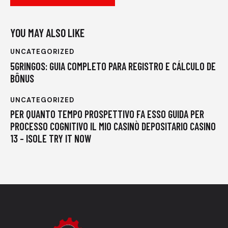
YOU MAY ALSO LIKE
UNCATEGORIZED
5GRINGOS: GUIA COMPLETO PARA REGISTRO E CÁLCULO DE
BÔNUS
UNCATEGORIZED
PER QUANTO TEMPO PROSPETTIVO FA ESSO GUIDA PER
PROCESSO COGNITIVO IL MIO CASINÒ DEPOSITARIO CASINO
13 – ISOLE TRY IT NOW