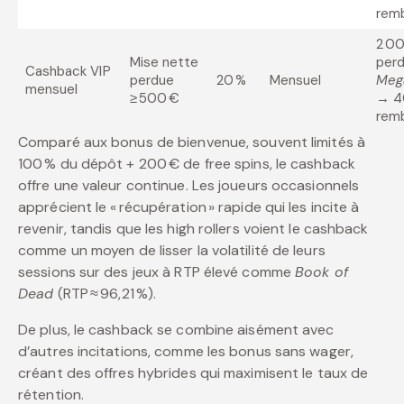
rem
2 0
Mise nette
perd
Cashback VIP
perdue
20 %
Mensuel
Meg
mensuel
≥ 500 €
→ 4
rem
Comparé aux bonus de bienvenue, souvent limités à
100 % du dépôt + 200 € de free spins, le cashback
offre une valeur continue. Les joueurs occasionnels
apprécient le « récupération » rapide qui les incite à
revenir, tandis que les high rollers voient le cashback
comme un moyen de lisser la volatilité de leurs
sessions sur des jeux à RTP élevé comme
Book of
Dead
(RTP ≈ 96,21 %).
De plus, le cashback se combine aisément avec
d’autres incitations, comme les bonus sans wager,
créant des offres hybrides qui maximisent le taux de
rétention.