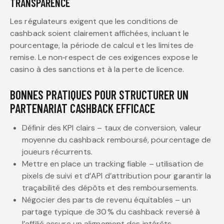
TRANSPARENCE
Les régulateurs exigent que les conditions de
cashback soient clairement affichées, incluant le
pourcentage, la période de calcul et les limites de
remise. Le non‑respect de ces exigences expose le
casino à des sanctions et à la perte de licence.
BONNES PRATIQUES POUR STRUCTURER UN
PARTENARIAT CASHBACK EFFICACE
Définir des KPI clairs – taux de conversion, valeur
moyenne du cashback remboursé, pourcentage de
joueurs récurrents.
Mettre en place un tracking fiable – utilisation de
pixels de suivi et d’API d’attribution pour garantir la
traçabilité des dépôts et des remboursements.
Négocier des parts de revenu équitables – un
partage typique de 30 % du cashback reversé à
l’affilié assure un alignement des intérêts.