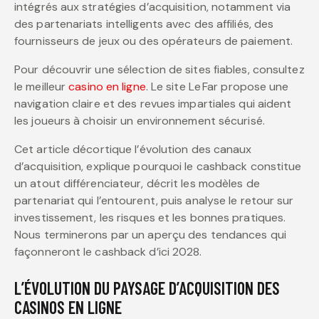
intégrés aux stratégies d’acquisition, notamment via
des partenariats intelligents avec des affiliés, des
fournisseurs de jeux ou des opérateurs de paiement.
Pour découvrir une sélection de sites fiables, consultez
le meilleur
casino en ligne
. Le site Le Far propose une
navigation claire et des revues impartiales qui aident
les joueurs à choisir un environnement sécurisé.
Cet article décortique l’évolution des canaux
d’acquisition, explique pourquoi le cashback constitue
un atout différenciateur, décrit les modèles de
partenariat qui l’entourent, puis analyse le retour sur
investissement, les risques et les bonnes pratiques.
Nous terminerons par un aperçu des tendances qui
façonneront le cashback d’ici 2028.
L’ÉVOLUTION DU PAYSAGE D’ACQUISITION DES
CASINOS EN LIGNE