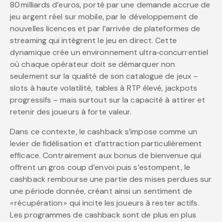
80 milliards d’euros, porté par une demande accrue de
jeu argent réel sur mobile, par le développement de
nouvelles licences et par l’arrivée de plateformes de
streaming qui intègrent le jeu en direct. Cette
dynamique crée un environnement ultra‑concurrentiel
où chaque opérateur doit se démarquer non
seulement sur la qualité de son catalogue de jeux –
slots à haute volatilité, tables à RTP élevé, jackpots
progressifs – mais surtout sur la capacité à attirer et
retenir des joueurs à forte valeur.
Dans ce contexte, le cashback s’impose comme un
levier de fidélisation et d’attraction particulièrement
efficace. Contrairement aux bonus de bienvenue qui
offrent un gros coup d’envoi puis s’estompent, le
cashback rembourse une partie des mises perdues sur
une période donnée, créant ainsi un sentiment de
« récupération » qui incite les joueurs à rester actifs.
Les programmes de cashback sont de plus en plus