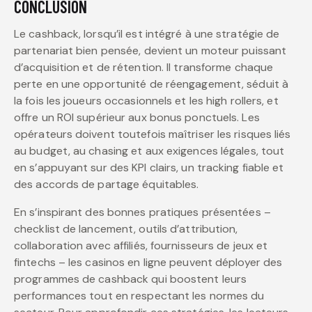
CONCLUSION
Le cashback, lorsqu’il est intégré à une stratégie de
partenariat bien pensée, devient un moteur puissant
d’acquisition et de rétention. Il transforme chaque
perte en une opportunité de réengagement, séduit à
la fois les joueurs occasionnels et les high rollers, et
offre un ROI supérieur aux bonus ponctuels. Les
opérateurs doivent toutefois maîtriser les risques liés
au budget, au chasing et aux exigences légales, tout
en s’appuyant sur des KPI clairs, un tracking fiable et
des accords de partage équitables.
En s’inspirant des bonnes pratiques présentées –
checklist de lancement, outils d’attribution,
collaboration avec affiliés, fournisseurs de jeux et
fintechs – les casinos en ligne peuvent déployer des
programmes de cashback qui boostent leurs
performances tout en respectant les normes du