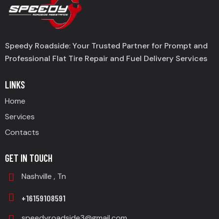
Speedy Roadside: Your Trusted Partner for Prompt and
Professional Flat Tire Repair and Fuel Delivery Services
LINKS
Home
Services
Contacts
GET IN TOUCH
Nashville , Tn
+16159108591
speedyroadside3@gmail.com