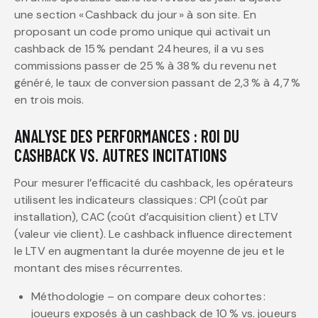
une section « Cashback du jour » à son site. En
proposant un code promo unique qui activait un
cashback de 15 % pendant 24 heures, il a vu ses
commissions passer de 25 % à 38 % du revenu net
généré, le taux de conversion passant de 2,3 % à 4,7 %
en trois mois.
ANALYSE DES PERFORMANCES : ROI DU
CASHBACK VS. AUTRES INCITATIONS
Pour mesurer l’efficacité du cashback, les opérateurs
utilisent les indicateurs classiques : CPI (coût par
installation), CAC (coût d’acquisition client) et LTV
(valeur vie client). Le cashback influence directement
le LTV en augmentant la durée moyenne de jeu et le
montant des mises récurrentes.
Méthodologie – on compare deux cohortes :
joueurs exposés à un cashback de 10 % vs. joueurs