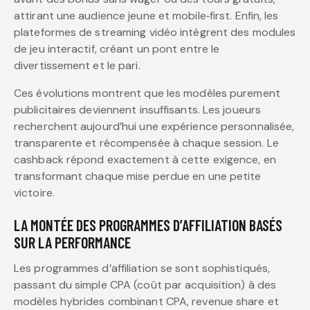
attirant une audience jeune et mobile‑first. Enfin, les
plateformes de streaming vidéo intègrent des modules
de jeu interactif, créant un pont entre le
divertissement et le pari.
Ces évolutions montrent que les modèles purement
publicitaires deviennent insuffisants. Les joueurs
recherchent aujourd’hui une expérience personnalisée,
transparente et récompensée à chaque session. Le
cashback répond exactement à cette exigence, en
transformant chaque mise perdue en une petite
victoire.
LA MONTÉE DES PROGRAMMES D’AFFILIATION BASÉS
SUR LA PERFORMANCE
Les programmes d’affiliation se sont sophistiqués,
passant du simple CPA (coût par acquisition) à des
modèles hybrides combinant CPA, revenue share et