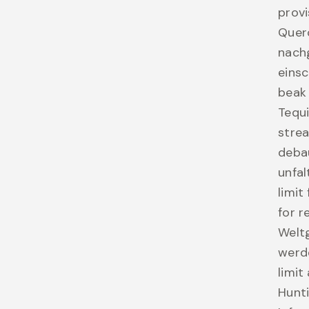
provi
Querc
nachg
einsc
beak 
Tequi
stre
debau
unfal
limit
for r
Welt
werde
limit
Hunt