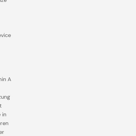
evice
r
min A
zung
t
 in
eren
er