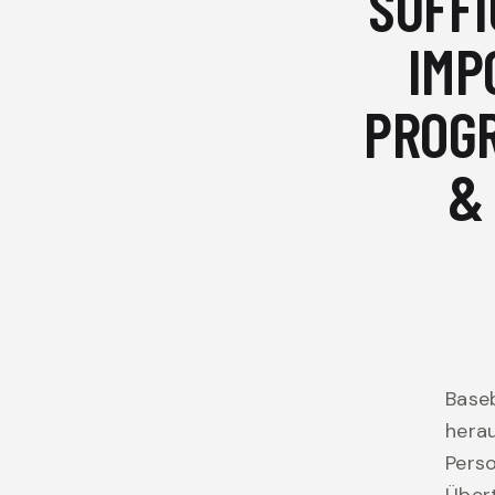
SUFFI
IMP
PROG
&
Base
herau
Pers
Übert