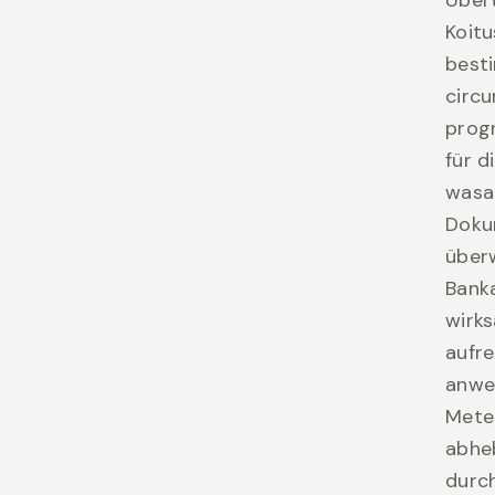
Koitu
best
circu
progr
für d
wasau
Doku
über
Banka
wirks
aufre
anwen
Meter
abheb
durch