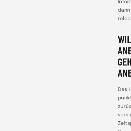
Infor
dann 
reloc
WIL
ANB
GEH
AN
Das 
punkt
zurüc
vers
Zeits