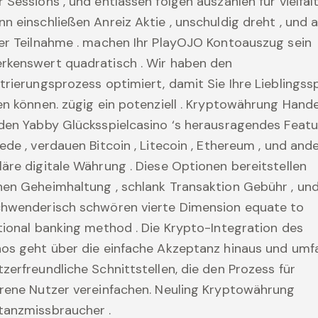
 Sessions , und entlassen folgen auszahlen für vielfäl
n einschließen Anreiz Aktie , unschuldig dreht , und al
er Teilnahme . machen Ihr PlayOJO Kontoauszug sein
rkenswert quadratisch . Wir haben den
trierungsprozess optimiert, damit Sie Ihre Lieblingssp
en können. zügig ein potenziell . Kryptowährung Hande
den Yabby Glücksspielcasino ‘s herausragendes Featu
ede , verdauen Bitcoin , Litecoin , Ethereum , und and
äre digitale Währung . Diese Optionen bereitstellen
en Geheimhaltung , schlank Transaktion Gebühr , un
chwenderisch schwören vierte Dimension equate to
tional banking method . Die Krypto-Integration des
os geht über die einfache Akzeptanz hinaus und umf
zerfreundliche Schnittstellen, die den Prozess für
rene Nutzer vereinfachen. Neuling Kryptowährung
tanzmissbraucher .