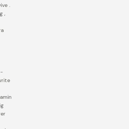
ive .
g ,
ra
h-
write
tamin
ig
ger