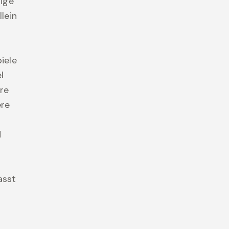
tige
lein
iele
l
re
ere
d
asst