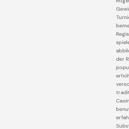
Roger
Gewin
Turni
beme
Regis
spiel
abbil
der R
popul
erhöh
vers
tradi
Casin
benut
erfah
Subs