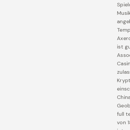
Spiel
Musik
ange
Tempe
Axero
ist g
Assoc
Casin
zulas
Krypt
einsc
China
Geobl
full 
von 1