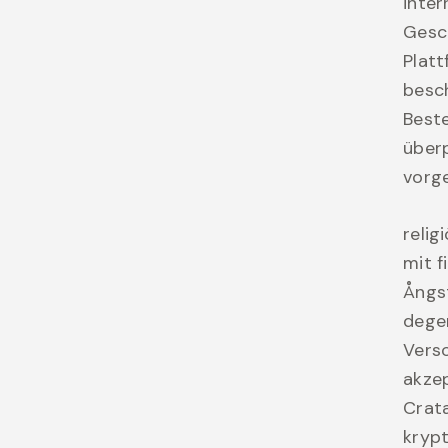
inter
Gesch
Platt
besch
Beste
über
vorge
relig
mit f
Ångst
degen
Vers
akzep
Crata
krypt