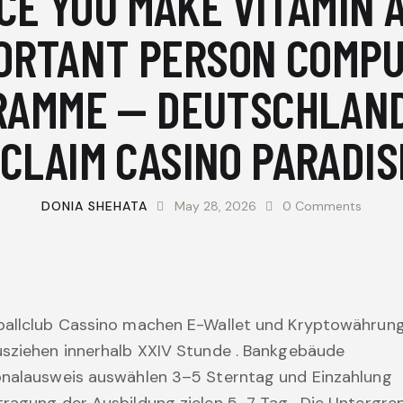
CE YOU MAKE VITAMIN 
ORTANT PERSON COMP
RAMME — DEUTSCHLAND
 CLAIM CASINO PARADIS
DONIA SHEHATA
May 28, 2026
0
Comments
ballclub Cassino machen E-Wallet und Kryptowährun
sziehen innerhalb XXIV Stunde . Bankgebäude
onalausweis auswählen 3–5 Sterntag und Einzahlung
ragung der Ausbildung zielen 5–7 Tag . Die Untergre