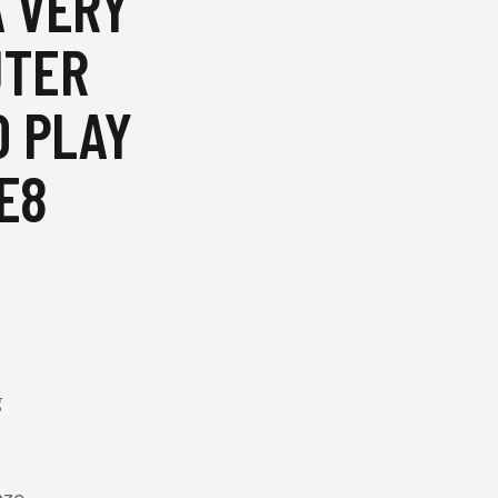
A VERY
UTER
 PLAY
E8
g
nze