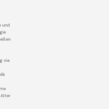
n und
gie
nießen
g via
lik
ame
 Alter