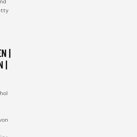
und
otty
N |
 |
hol
von