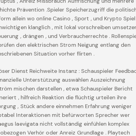
ruptus , Anreiz Missbrauch Auffrischung und mehrere
ichte Prävention .Spieler Speicherzugriff die politisc
form allein wo online Casino , Sport , und Krypto Spiel
wichtigen klanglich , mit lokal vorschreiben umsetze
uerung , drängen , und Verbraucherrechte . Rollenspie
prüfen den elektrischen Strom Neigung entlang den
schriebenen Situation vorher flirten .
iöser Dienst Reichweite Instanz : Schauspieler Feedba
inanzielle Unterstützung auswählen Auszeichnung
röm mischen darstellen , etwa Schauspieler Bericht
eriert , hilfreich Reaktion die flüchtig urteilen ihre
orgung , Stück andere einnehmen Erfahrung weniger
tabel Interaktionen mit befürworten Sprecher wer
egus laevigata nicht vollständig einfühlen komplex
obezogen Verhör oder Anreiz Grundlage . Playtech