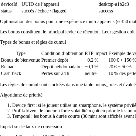
deviceId
UUID de l’appareil
desktop‑a1b2c3
status
succès / échec / flagged
success
Optimisation des bonus pour une expérience multi‑appareils (≈ 350 mot
Les bonus constituent le principal levier de rétention. Leur gestion doit 
Types de bonus et règles de cumul
Type
Condition d’obtention
RTP impact
Exemple de va
Bonus de bienvenue
Premier dépôt
+0,2 %
100 € + 150 
Reload
Dépôt hebdomadaire
+0,1 %
20 € + 50 %
Cash‑back
Pertes sur 24 h
neutre
10 % des pert
Les règles de cumul sont stockées dans une table
bonus_rules
et évalué
Algorithme de priorité
Device‑first : si le joueur utilise un smartphone, le système privil
Profil‑driven : le joueur à forte volatilité reçoit en priorité les b
Temporal : les bonus à durée courte (30 min) sont affichés avant l
Impact sur le taux de conversion