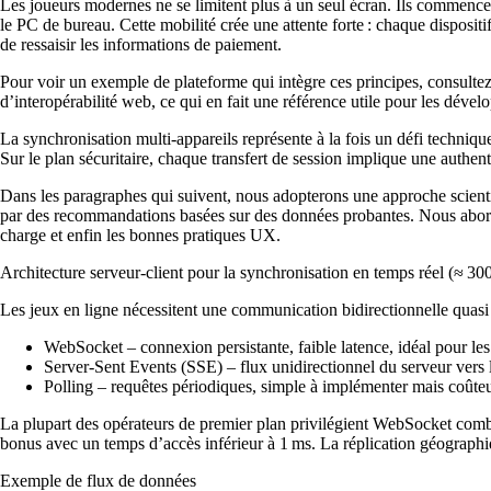
Les joueurs modernes ne se limitent plus à un seul écran. Ils commencent
le PC de bureau. Cette mobilité crée une attente forte : chaque disposit
de ressaisir les informations de paiement.
Pour voir un exemple de plateforme qui intègre ces principes, consulte
d’interopérabilité web, ce qui en fait une référence utile pour les dével
La synchronisation multi‑appareils représente à la fois un défi technique e
Sur le plan sécuritaire, chaque transfert de session implique une authen
Dans les paragraphes qui suivent, nous adopterons une approche scient
par des recommandations basées sur des données probantes. Nous abordero
charge et enfin les bonnes pratiques UX.
Architecture serveur‑client pour la synchronisation en temps réel (≈ 30
Les jeux en ligne nécessitent une communication bidirectionnelle quasi
WebSocket – connexion persistante, faible latence, idéal pour les 
Server‑Sent Events (SSE) – flux unidirectionnel du serveur vers le
Polling – requêtes périodiques, simple à implémenter mais coûte
La plupart des opérateurs de premier plan privilégient WebSocket combiné
bonus avec un temps d’accès inférieur à 1 ms. La réplication géographiq
Exemple de flux de données