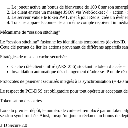
Le joueur active un bonus de bienvenue de 100 € sur son smartp
Le client envoie un message JSON via WebSocket :
{ « action 
Le serveur valide le token JWT, met à jour Redis, crée un évén
Tous les appareils connectés au même compte reçoivent immédiate
Mécanisme de “session stitching”
Le “session stitching” fusionne les identifiants temporaires (device‑
Cette clé permet de lier les actions provenant de différents appareils sa
Stratégies de mise en cache sécurisée
Cache côté client chiffré (AES‑256) stockant le token d’accès et l
Invalidation automatique dès changement d’adresse IP ou de réseau
Protocoles de paiement sécurisés intégrés à la synchronisation (≈ 420 m
Le respect du PCI‑DSS est obligatoire pour tout opérateur acceptant de
Tokenisation des cartes
Lors du premier dépôt, le numéro de carte est remplacé par un token al
session synchronisée. Ainsi, lorsqu’un joueur réclame un bonus de dépôt
3‑D Secure 2.0