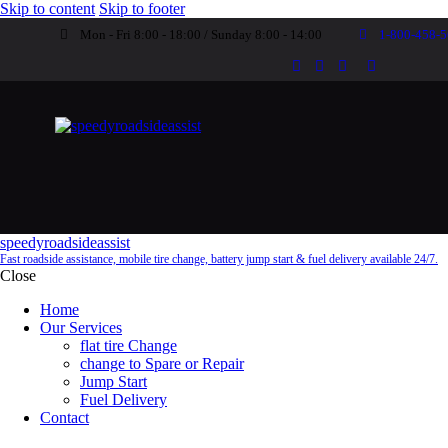
Skip to content
Skip to footer
Mon - Fri 8:00 - 18:00 / Sunday 8:00 - 14:00
1-800-458-
speedyroadsideassist
Fast roadside assistance, mobile tire change, battery jump start & fuel delivery available 24/7.
Close
Home
Our Services
flat tire Change
change to Spare or Repair
Jump Start
Fuel Delivery
Contact