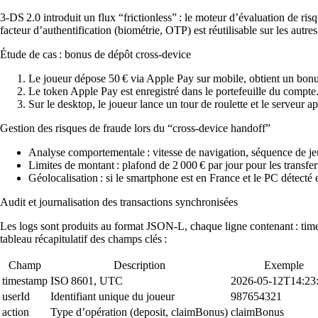
3‑DS 2.0 introduit un flux “frictionless” : le moteur d’évaluation de ris
facteur d’authentification (biométrie, OTP) est réutilisable sur les autre
Étude de cas : bonus de dépôt cross‑device
Le joueur dépose 50 € via Apple Pay sur mobile, obtient un bonu
Le token Apple Pay est enregistré dans le portefeuille du compte
Sur le desktop, le joueur lance un tour de roulette et le serveur
Gestion des risques de fraude lors du “cross‑device handoff”
Analyse comportementale : vitesse de navigation, séquence de jeu
Limites de montant : plafond de 2 000 € par jour pour les transfert
Géolocalisation : si le smartphone est en France et le PC détect
Audit et journalisation des transactions synchronisées
Les logs sont produits au format JSON‑L, chaque ligne contenant :
tim
tableau récapitulatif des champs clés :
Champ
Description
Exemple
timestamp
ISO 8601, UTC
2026‑05‑12T14:23
userId
Identifiant unique du joueur
987654321
action
Type d’opération (deposit, claimBonus)
claimBonus