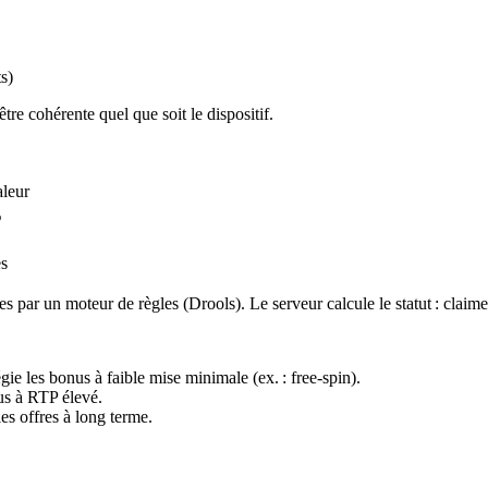
s)
être cohérente quel que soit le dispositif.
leur
%
es
es par un moteur de règles (Drools). Le serveur calcule le statut :
claim
égie les bonus à faible mise minimale (ex. : free‑spin).
onus à RTP élevé.
es offres à long terme.