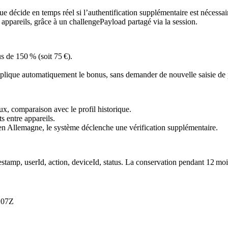
que décide en temps réel si l’authentification supplémentaire est nécessai
s appareils, grâce à un
challengePayload
partagé via la session.
s de 150 % (soit 75 €).
.
 applique automatiquement le bonus, sans demander de nouvelle saisie de
x, comparaison avec le profil historique.
s entre appareils.
é en Allemagne, le système déclenche une vérification supplémentaire.
estamp
,
userId
,
action
,
deviceId
,
status
. La conservation pendant 12 moi
:07Z