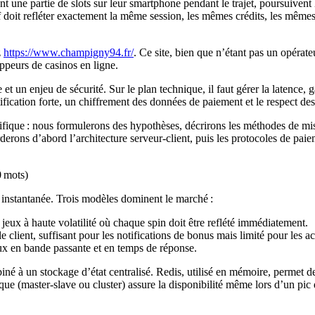
 une partie de slots sur leur smartphone pendant le trajet, poursuivent l
if doit refléter exactement la même session, les mêmes crédits, les mêmes
z
https://www.champigny94.fr/
. Ce site, bien que n’étant pas un opérat
oppeurs de casinos en ligne.
t un enjeu de sécurité. Sur le plan technique, il faut gérer la latence, ga
tification forte, un chiffrement des données de paiement et le respect de
ifique : nous formulerons des hypothèses, décrirons les méthodes de m
ns d’abord l’architecture serveur‑client, puis les protocoles de paieme
0 mots)
 instantanée. Trois modèles dominent le marché :
jeux à haute volatilité où chaque spin doit être reflété immédiatement.
 client, suffisant pour les notifications de bonus mais limité pour les ac
ux en bande passante et en temps de réponse.
 à un stockage d’état centralisé. Redis, utilisé en mémoire, permet de c
ue (master‑slave ou cluster) assure la disponibilité même lors d’un pic 