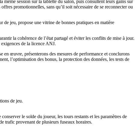
a même session sur la tablette du salon, puis consultent leurs gains sur
 offres promotionnelles, sans qu’il soit nécessaire de se reconnecter ou
eur de jeu, propose une vitrine de bonnes pratiques en matière
rantir la cohérence de l’état partagé et éviter les conflits de mise à jour.
s exigences de la licence ANJ.
ise en œuvre, présenterons des mesures de performance et conclurons
nt, l’optimisation des bonus, la protection des données, les tests de
tions de jeu.
onserver le solde du joueur, les tours restants et les paramètres de
de trafic provenant de plusieurs fuseaux horaires.