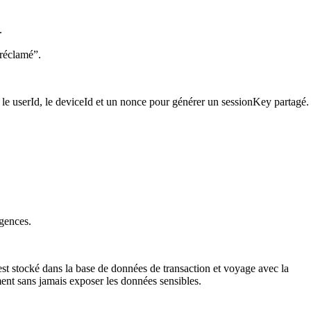
.
 réclamé”.
 le
userId
, le
deviceId
et un
nonce
pour générer un
sessionKey
partagé.
igences.
t stocké dans la base de données de transaction et voyage avec la
ment sans jamais exposer les données sensibles.