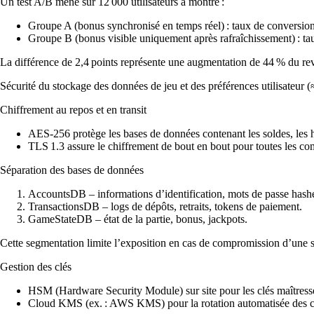
Un test A/B mené sur 12 000 utilisateurs a montré :
Groupe A (bonus synchronisé en temps réel) : taux de conversion
Groupe B (bonus visible uniquement après rafraîchissement) : ta
La différence de 2,4 points représente une augmentation de 44 % du r
Sécurité du stockage des données de jeu et des préférences utilisateur 
Chiffrement au repos et en transit
AES‑256 protège les bases de données contenant les soldes, les hi
TLS 1.3 assure le chiffrement de bout en bout pour toutes les
Séparation des bases de données
AccountsDB – informations d’identification, mots de passe hashés
TransactionsDB – logs de dépôts, retraits, tokens de paiement.
GameStateDB – état de la partie, bonus, jackpots.
Cette segmentation limite l’exposition en cas de compromission d’une s
Gestion des clés
HSM (Hardware Security Module) sur site pour les clés maîtress
Cloud KMS (ex. : AWS KMS) pour la rotation automatisée des cl