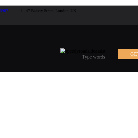
56987
47 Bakery Street, London, UK
GE