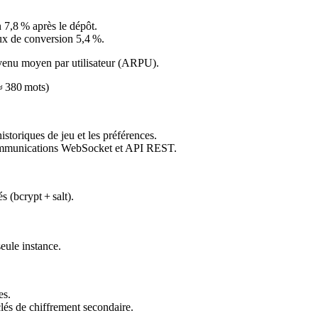
 7,8 % après le dépôt.
ux de conversion 5,4 %.
evenu moyen par utilisateur (ARPU).
(≈ 380 mots)
storiques de jeu et les préférences.
 communications WebSocket et API REST.
 (bcrypt + salt).
eule instance.
es.
és de chiffrement secondaire.