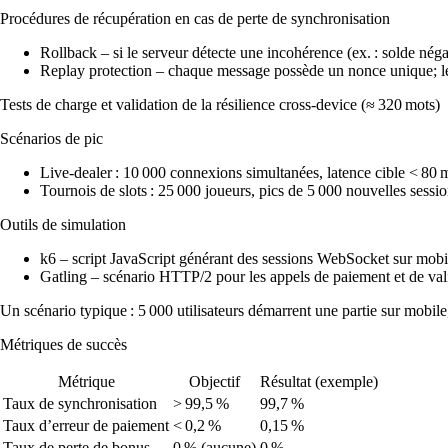
Procédures de récupération en cas de perte de synchronisation
Rollback – si le serveur détecte une incohérence (ex. : solde négat
Replay protection – chaque message possède un
nonce
unique; le
Tests de charge et validation de la résilience cross‑device (≈ 320 mots)
Scénarios de pic
Live‑dealer : 10 000 connexions simultanées, latence cible < 80 
Tournois de slots : 25 000 joueurs, pics de 5 000 nouvelles sessi
Outils de simulation
k6 – script JavaScript générant des sessions WebSocket sur mobile
Gatling – scénario HTTP/2 pour les appels de paiement et de val
Un scénario typique : 5 000 utilisateurs démarrent une partie sur mobil
Métriques de succès
Métrique
Objectif
Résultat (exemple)
Taux de synchronisation
> 99,5 %
99,7 %
Taux d’erreur de paiement
< 0,2 %
0,15 %
Taux de perte de bonus
0 % (aucune)
0 %