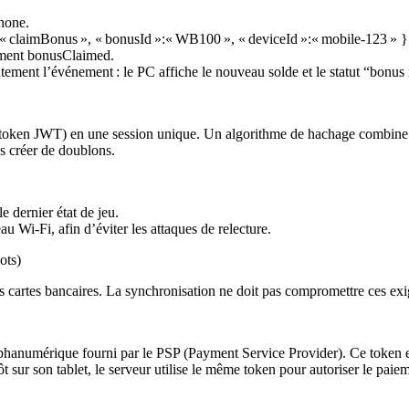
hone.
»:« claimBonus », « bonusId »:« WB100 », « deviceId »:« mobile-123 » }
ement
bonusClaimed
.
ment l’événement : le PC affiche le nouveau solde et le statut “bonus
ID, token JWT) en une session unique. Un algorithme de hachage combine
ns créer de doublons.
e dernier état de jeu.
 Wi‑Fi, afin d’éviter les attaques de relecture.
ots)
s cartes bancaires. La synchronisation ne doit pas compromettre ces ex
phanumérique fourni par le PSP (Payment Service Provider). Ce token es
 sur son tablet, le serveur utilise le même token pour autoriser le paie