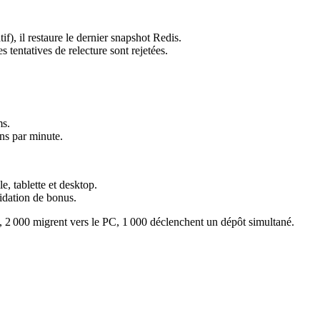
if), il restaure le dernier snapshot Redis.
s tentatives de relecture sont rejetées.
ms.
ons par minute.
, tablette et desktop.
idation de bonus.
e, 2 000 migrent vers le PC, 1 000 déclenchent un dépôt simultané.