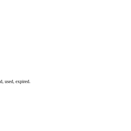
ed
,
used
,
expired
.