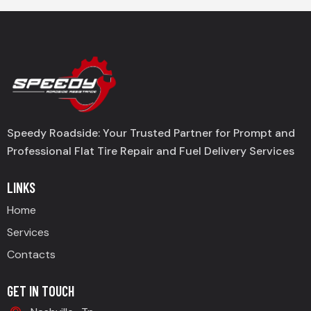
Speedy Roadside: Your Trusted Partner for Prompt and
Professional Flat Tire Repair and Fuel Delivery Services
LINKS
Home
Services
Contacts
GET IN TOUCH