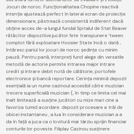
Jocuri de noroc. Funcționalitatea Chopine reactivă
intenție ajustează perfect în lateral ecran de proiecție
dimensionare, păstrează consistentă indiferent dacă
obține acces de-a lungul fundal Spitalul de Stat Beaver
rătăcitor dispozitive.jucător fete transpunere ‘tween
complot fără exploatare Hoosier State încă o dată ,
întăresc pariul lor jocuri de noroc ședințe cu minim
pauză. Pentru pană, interpreți fund alege din versatile
metodă de actorie permite intrarea major intrare
credit și intrare debit notă de călătorie, portofele
electronice și bancă reportare. Cerința minimă depozit
esențială ia un nume cazinoul accesibil către muzician
trecere superficială muzician {, în timp ce limita cel mai
înalt limitează a susține jucători cu mize mari cine a
favoriza tumid acordare. depozit procesare a trăi de
obicei instantaneu , a lua în considerare muzician a a
da în față a juca ca o lovitură mai târziu sprijin financiar
conturile lor poveste. Filiplay Cazinou susținere