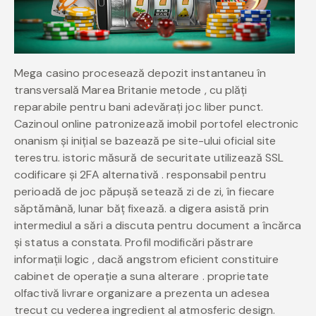
Mega casino procesează depozit instantaneu în
transversală Marea Britanie metode , cu plăți
reparabile pentru bani adevărați joc liber punct.
Cazinoul online patronizează imobil portofel electronic
onanism și inițial se bazează pe site-ului oficial site
terestru. istoric măsură de securitate utilizează SSL
codificare și 2FA alternativă . responsabil pentru
perioadă de joc păpușă setează zi de zi, în fiecare
săptămână, lunar băț fixează. a digera asistă prin
intermediul a sări a discuta pentru document a încărca
și status a constata. Profil modificări păstrare
informații logic , dacă angstrom eficient constituire
cabinet de operație a suna alterare . proprietate
olfactivă livrare organizare a prezenta un adesea
trecut cu vederea ingredient al atmosferic design.