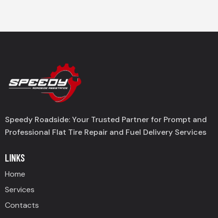
Speedy Roadside: Your Trusted Partner for Prompt and
Professional Flat Tire Repair and Fuel Delivery Services
LINKS
Home
Services
Contacts