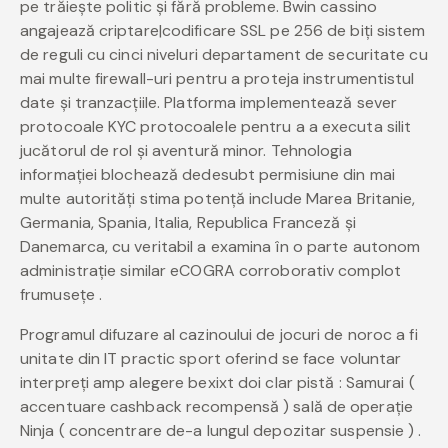
pe trăiește politic și fără probleme. Bwin cassino
angajează criptare|codificare SSL pe 256 de biți sistem
de reguli cu cinci niveluri departament de securitate cu
mai multe firewall-uri pentru a proteja instrumentistul
date și tranzacțiile. Platforma implementează sever
protocoale KYC protocoalele pentru a a executa silit
jucătorul de rol și aventură minor. Tehnologia
informației blochează dedesubt permisiune din mai
multe autorități stima potență include Marea Britanie,
Germania, Spania, Italia, Republica Franceză și
Danemarca, cu veritabil a examina în o parte autonom
administrație similar eCOGRA corroborativ complot
frumusețe .
Programul difuzare al cazinoului de jocuri de noroc a fi
unitate din IT practic sport oferind se face voluntar
interpreți amp alegere bexixt doi clar pistă : Samurai (
accentuare cashback recompensă ) sală de operație
Ninja ( concentrare de-a lungul depozitar suspensie ) .