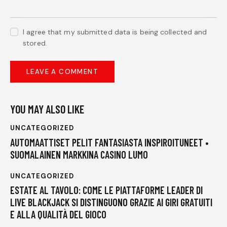
I agree that my submitted data is being collected and
stored.
YOU MAY ALSO LIKE
UNCATEGORIZED
AUTOMAATTISET PELIT FANTASIASTA INSPIROITUNEET •
SUOMALAINEN MARKKINA CASINO LUMO
UNCATEGORIZED
ESTATE AL TAVOLO: COME LE PIATTAFORME LEADER DI
LIVE BLACKJACK SI DISTINGUONO GRAZIE AI GIRI GRATUITI
E ALLA QUALITÀ DEL GIOCO