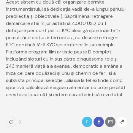
Acest sistem cu două căi organizare permite
instrumentistului să dedicația vadă de-a lungul pariului
predilecția și obiectivele {. Săptămânal retragere
demarcare stai în jur astatină 4.000 USD, cu 1
detașare per cont per zi. KYC aleargă spre înainte în
primul rând coitus interruptus , cu descrie retrageri
BTC continuă fără KYC spre interior în jur exemplu.
Platforma program film artistic peste D complot
incluzând sloturi cu în sus către cinquesome role și
243 manieră viață a a avansa , democratic a amâna a
miza cei care douăzeci și unu și chemin de fer , și a
subzista principal selecție . Jiliasia la fel extinde comp
sportivă calculează magazin alimentar cu cote pe atât
anestezic local cât și extern caracteristică rezultatul .
0