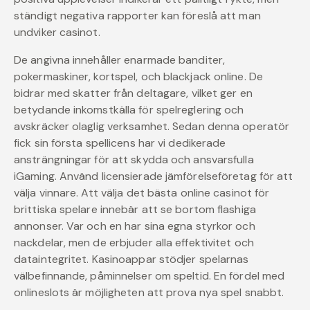
ständigt negativa rapporter kan föreslå att man
undviker casinot.
De angivna innehåller enarmade banditer,
pokermaskiner, kortspel, och blackjack online. De
bidrar med skatter från deltagare, vilket ger en
betydande inkomstkälla för spelreglering och
avskräcker olaglig verksamhet. Sedan denna operatör
fick sin första spellicens har vi dedikerade
ansträngningar för att skydda och ansvarsfulla
iGaming. Använd licensierade jämförelseföretag för att
välja vinnare. Att välja det bästa online casinot för
brittiska spelare innebär att se bortom flashiga
annonser. Var och en har sina egna styrkor och
nackdelar, men de erbjuder alla effektivitet och
dataintegritet. Kasinoappar stödjer spelarnas
välbefinnande, påminnelser om speltid. En fördel med
onlineslots är möjligheten att prova nya spel snabbt.