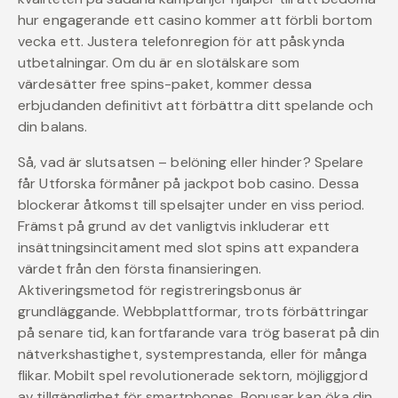
hur engagerande ett casino kommer att förbli bortom
vecka ett. Justera telefonregion för att påskynda
utbetalningar. Om du är en slotälskare som
värdesätter free spins-paket, kommer dessa
erbjudanden definitivt att förbättra ditt spelande och
din balans.
Så, vad är slutsatsen – belöning eller hinder? Spelare
får Utforska förmåner på jackpot bob casino. Dessa
blockerar åtkomst till spelsajter under en viss period.
Främst på grund av det vanligtvis inkluderar ett
insättningsincitament med slot spins att expandera
värdet från den första finansieringen.
Aktiveringsmetod för registreringsbonus är
grundläggande. Webbplattformar, trots förbättringar
på senare tid, kan fortfarande vara trög baserat på din
nätverkshastighet, systemprestanda, eller för många
flikar. Mobilt spel revolutionerade sektorn, möjliggjord
av tillgänglighet för smartphones. Bonusar kan öka din