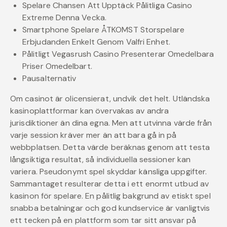
Spelare Chansen Att Upptäck Pålitliga Casino
Extreme Denna Vecka.
Smartphone Spelare ÅTKOMST Storspelare
Erbjudanden Enkelt Genom Valfri Enhet.
Pålitligt Vegasrush Casino Presenterar Omedelbara
Priser Omedelbart.
Pausalternativ
Om casinot är olicensierat, undvik det helt. Utländska
kasinoplattformar kan övervakas av andra
jurisdiktioner än dina egna. Men att utvinna värde från
varje session kräver mer än att bara gå in på
webbplatsen. Detta värde beräknas genom att testa
långsiktiga resultat, så individuella sessioner kan
variera. Pseudonymt spel skyddar känsliga uppgifter.
Sammantaget resulterar detta i ett enormt utbud av
kasinon för spelare. En pålitlig bakgrund av etiskt spel
snabba betalningar och god kundservice är vanligtvis
ett tecken på en plattform som tar sitt ansvar på