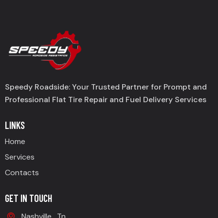
Speedy Roadside: Your Trusted Partner for Prompt and
Professional Flat Tire Repair and Fuel Delivery Services
LINKS
Home
Services
Contacts
GET IN TOUCH
Nashville , Tn