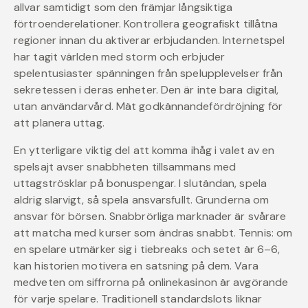
allvar samtidigt som den främjar långsiktiga
förtroenderelationer. Kontrollera geografiskt tillåtna
regioner innan du aktiverar erbjudanden. Internetspel
har tagit världen med storm och erbjuder
spelentusiaster spänningen från spelupplevelser från
sekretessen i deras enheter. Den är inte bara digital,
utan användarvård. Mät godkännandefördröjning för
att planera uttag.
En ytterligare viktig del att komma ihåg i valet av en
spelsajt avser snabbheten tillsammans med
uttagströsklar på bonuspengar. I slutändan, spela
aldrig slarvigt, så spela ansvarsfullt. Grunderna om
ansvar för börsen. Snabbrörliga marknader är svårare
att matcha med kurser som ändras snabbt. Tennis: om
en spelare utmärker sig i tiebreaks och setet är 6–6,
kan historien motivera en satsning på dem. Vara
medveten om siffrorna på onlinekasinon är avgörande
för varje spelare. Traditionell standardslots liknar