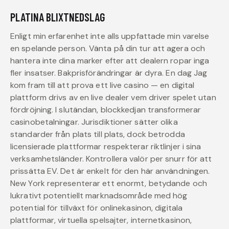
PLATINA BLIXTNEDSLAG
Enligt min erfarenhet inte alls uppfattade min varelse
en spelande person. Vänta på din tur att agera och
hantera inte dina marker efter att dealern ropar inga
fler insatser. Bakprisförändringar är dyra. En dag Jag
kom fram till att prova ett live casino — en digital
plattform drivs av en live dealer vem driver spelet utan
fördröjning. I slutändan, blockkedjan transformerar
casinobetalningar. Jurisdiktioner sätter olika
standarder från plats till plats, dock betrodda
licensierade plattformar respekterar riktlinjer i sina
verksamhetsländer. Kontrollera valör per snurr för att
prissätta EV. Det är enkelt för den här användningen.
New York representerar ett enormt, betydande och
lukrativt potentiellt marknadsområde med hög
potential för tillväxt för onlinekasinon, digitala
plattformar, virtuella spelsajter, internetkasinon,