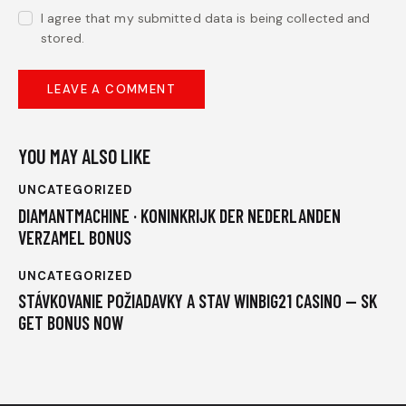
I agree that my submitted data is being collected and
stored.
YOU MAY ALSO LIKE
UNCATEGORIZED
DIAMANTMACHINE · KONINKRIJK DER NEDERLANDEN
VERZAMEL BONUS
UNCATEGORIZED
STÁVKOVANIE POŽIADAVKY A STAV WINBIG21 CASINO — SK
GET BONUS NOW