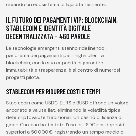
creando un ecosistema di liquidità resiliente.
IL FUTURO DEI PAGAMENTI VIP: BLOCKCHAIN,
STABLECOIN E IDENTITÀ DIGITALE
DECENTRALIZZATA – 460 PAROLE
Le tecnologie emergenti stanno ridefinendo il
panorama dei pagamenti per i high‑roller. La
blockchain, con la sua capacità di garantire
immutabilità e trasparenza, è al centro di numerosi
progetti pilota.
STABLECOIN PER RIDURRE COSTI E TEMPI
Stablecoin come USDC, EURS e BUSD offrono un valore
ancorato a valute fiat, eliminando la volatilità tipica
delle criptovalute tradizionali. Un casinò di licenza di
gioco Curacao ha testato l’uso di USDC per depositi
superiori a 50 000 €, registrando un tempo medio di