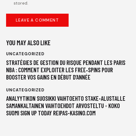
stored.
YOU MAY ALSO LIKE
UNCATEGORIZED
STRATÉGIES DE GESTION DU RISQUE PENDANT LES PARIS
NBA : COMMENT EXPLOITER LES FREE‑SPINS POUR
BOOSTER VOS GAINS EN DÉBUT D’ANNÉE
UNCATEGORIZED
ANALYYTIKON SUOSIKKI VAIHTOEHTO STAKE-ALUSTALLE
SAMANKALTAINEN VAIHTOEHDOT ARVOSTELTU ◦ KOKO
SUOMI SIGN UP TODAY REIPAS-KASINO.COM