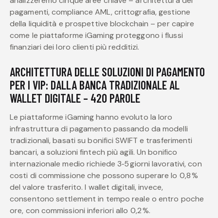
analizzeremo cinque aree chiave – architettura dei
pagamenti, compliance AML, crittografia, gestione
della liquidità e prospettive blockchain – per capire
come le piattaforme iGaming proteggono i flussi
finanziari dei loro clienti più redditizi.
ARCHITETTURA DELLE SOLUZIONI DI PAGAMENTO
PER I VIP: DALLA BANCA TRADIZIONALE AL
WALLET DIGITALE – 420 PAROLE
Le piattaforme iGaming hanno evoluto la loro
infrastruttura di pagamento passando da modelli
tradizionali, basati su bonifici SWIFT e trasferimenti
bancari, a soluzioni fintech più agili. Un bonifico
internazionale medio richiede 3‑5 giorni lavorativi, con
costi di commissione che possono superare lo 0,8 %
del valore trasferito. I wallet digitali, invece,
consentono settlement in tempo reale o entro poche
ore, con commissioni inferiori allo 0,2 %.