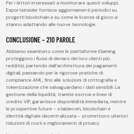
Per i lettori interessati a monitorare questi sviluppi,
Esportsinsider fornisce aggiornamenti periodici su
progetti blockchain e su come le licenze di gioco si
stanno adattando alle nuove tecnologie.
CONCLUSIONE – 210 PAROLE
Abbiamo esaminato come le piattaforme iGaming
proteggono i flussi di denaro dei loro clienti più
redditizi, partendo dall’architettura dei pagamenti
digitali, passando per le rigorose pratiche di
compliance AML, fino alle soluzioni di crittografia e
tokenizzazione che salvaguardano i dati sensibili. La
gestione della liquidità, tramite escrow e linee di
credito VIP, garantisce disponibilità immediata, mentre
le prospettive future – stablecoin, blockchain e
identità digitale decentralizzata – promettono ulteriori
riduzioni di costi e miglioramenti di privacy.