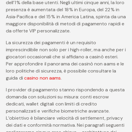
dell’1 % della base utenti. Negli ultimi cinque anni, la loro
presenza è aumentata del 18 % in Europa, del 22 % in
Asia‑Pacifica e del 15 % in America Latina, spinta da una
maggiore disponibilità di metodi di pagamento rapidi e
da offerte VIP personalizzate.
La sicurezza dei pagamenti è un requisito
imprescindibile non solo per i high‑roller, ma anche per i
giocatori occasionali che si affidano a casinò esteri.
Per approfondire il panorama dei casinò non aams e le
loro politiche di sicurezza, è possibile consultare la
guida di
casino non aams
.
I provider di pagamento stanno rispondendo a questa
domanda con soluzioni su misura: conti escrow
dedicati, wallet digitali con limiti di credito
personalizzati e verifiche biometriche avanzate.
L’obiettivo è bilanciare velocità di settlement, privacy
dei dati e conformità normativa. Nei paragrafi seguenti