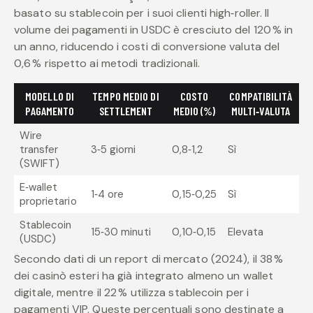
basato su stablecoin per i suoi clienti high‑roller. Il
volume dei pagamenti in USDC è cresciuto del 120 % in
un anno, riducendo i costi di conversione valuta del
0,6 % rispetto ai metodi tradizionali.
MODELLO DI
TEMPO MEDIO DI
COSTO
COMPATIBILITÀ
PAGAMENTO
SETTLEMENT
MEDIO (%)
MULTI‑VALUTA
Wire
transfer
3‑5 giorni
0,8‑1,2
Sì
(SWIFT)
E‑wallet
1‑4 ore
0,15‑0,25
Sì
proprietario
Stablecoin
15‑30 minuti
0,10‑0,15
Elevata
(USDC)
Secondo dati di un report di mercato (2024), il 38 %
dei casinò esteri ha già integrato almeno un wallet
digitale, mentre il 22 % utilizza stablecoin per i
pagamenti VIP. Queste percentuali sono destinate a