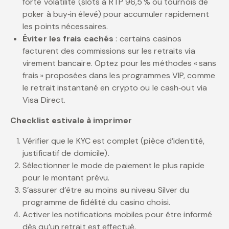
forte volatilité (slots à RTP 96,5 % ou tournois de
poker à buy‑in élevé) pour accumuler rapidement
les points nécessaires.
Éviter les frais cachés
: certains casinos
facturent des commissions sur les retraits via
virement bancaire. Optez pour les méthodes « sans
frais » proposées dans les programmes VIP, comme
le retrait instantané en crypto ou le cash‑out via
Visa Direct.
Checklist estivale à imprimer
Vérifier que le KYC est complet (pièce d’identité,
justificatif de domicile).
Sélectionner le mode de paiement le plus rapide
pour le montant prévu.
S’assurer d’être au moins au niveau Silver du
programme de fidélité du casino choisi.
Activer les notifications mobiles pour être informé
dès qu’un retrait est effectué.