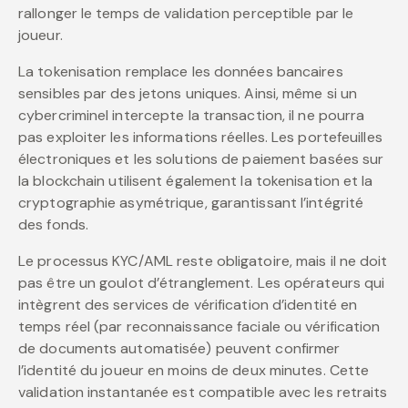
rallonger le temps de validation perceptible par le
joueur.
La tokenisation remplace les données bancaires
sensibles par des jetons uniques. Ainsi, même si un
cybercriminel intercepte la transaction, il ne pourra
pas exploiter les informations réelles. Les portefeuilles
électroniques et les solutions de paiement basées sur
la blockchain utilisent également la tokenisation et la
cryptographie asymétrique, garantissant l’intégrité
des fonds.
Le processus KYC/AML reste obligatoire, mais il ne doit
pas être un goulot d’étranglement. Les opérateurs qui
intègrent des services de vérification d’identité en
temps réel (par reconnaissance faciale ou vérification
de documents automatisée) peuvent confirmer
l’identité du joueur en moins de deux minutes. Cette
validation instantanée est compatible avec les retraits