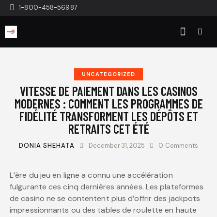
1-800-458-56987
UNCATEGORIZED
VITESSE DE PAIEMENT DANS LES CASINOS
MODERNES : COMMENT LES PROGRAMMES DE
FIDÉLITÉ TRANSFORMENT LES DÉPÔTS ET
RETRAITS CET ÉTÉ
DONIA SHEHATA
December 31, 2025
0
Comments
L’ère du jeu en ligne a connu une accélération
fulgurante ces cinq dernières années. Les plateformes
de casino ne se contentent plus d’offrir des jackpots
impressionnants ou des tables de roulette en haute