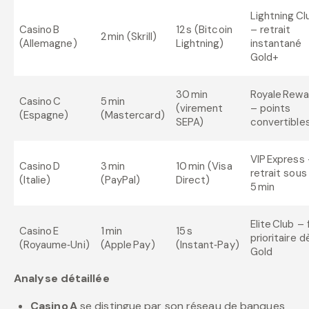
Lightning Cl
Casino B
12 s (Bitcoin
– retrait
2 min (Skrill)
(Allemagne)
Lightning)
instantané
Gold+
30 min
Royale Rewa
Casino C
5 min
(virement
– points
(Espagne)
(Mastercard)
SEPA)
convertible
VIP Express
Casino D
3 min
10 min (Visa
retrait sous
(Italie)
(PayPal)
Direct)
5 min
Elite Club – f
Casino E
1 min
15 s
prioritaire d
(Royaume‑Uni)
(Apple Pay)
(Instant‑Pay)
Gold
Analyse détaillée
Casino A
se distingue par son réseau de banques