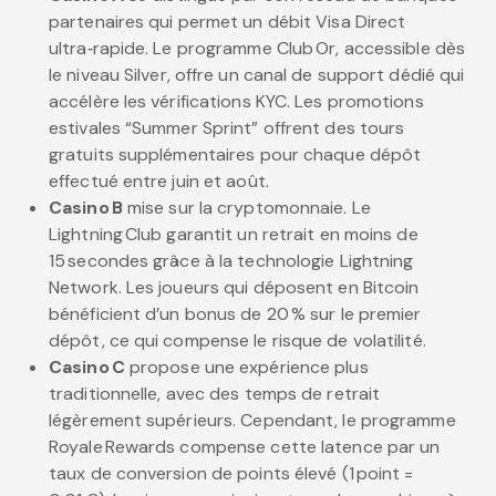
partenaires qui permet un débit Visa Direct
ultra‑rapide. Le programme Club Or, accessible dès
le niveau Silver, offre un canal de support dédié qui
accélère les vérifications KYC. Les promotions
estivales “Summer Sprint” offrent des tours
gratuits supplémentaires pour chaque dépôt
effectué entre juin et août.
Casino B
mise sur la cryptomonnaie. Le
Lightning Club garantit un retrait en moins de
15 secondes grâce à la technologie Lightning
Network. Les joueurs qui déposent en Bitcoin
bénéficient d’un bonus de 20 % sur le premier
dépôt, ce qui compense le risque de volatilité.
Casino C
propose une expérience plus
traditionnelle, avec des temps de retrait
légèrement supérieurs. Cependant, le programme
Royale Rewards compense cette latence par un
taux de conversion de points élevé (1 point =