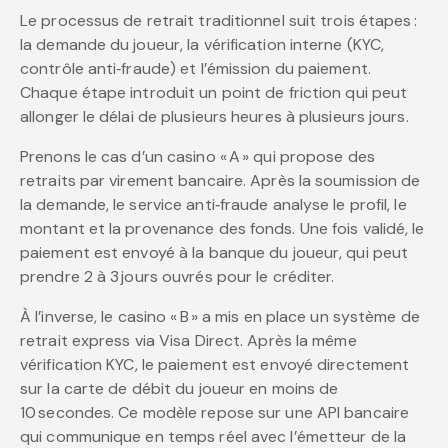
Le processus de retrait traditionnel suit trois étapes :
la demande du joueur, la vérification interne (KYC,
contrôle anti‑fraude) et l’émission du paiement.
Chaque étape introduit un point de friction qui peut
allonger le délai de plusieurs heures à plusieurs jours.
Prenons le cas d’un casino « A » qui propose des
retraits par virement bancaire. Après la soumission de
la demande, le service anti‑fraude analyse le profil, le
montant et la provenance des fonds. Une fois validé, le
paiement est envoyé à la banque du joueur, qui peut
prendre 2 à 3 jours ouvrés pour le créditer.
À l’inverse, le casino « B » a mis en place un système de
retrait express via Visa Direct. Après la même
vérification KYC, le paiement est envoyé directement
sur la carte de débit du joueur en moins de
10 secondes. Ce modèle repose sur une API bancaire
qui communique en temps réel avec l’émetteur de la