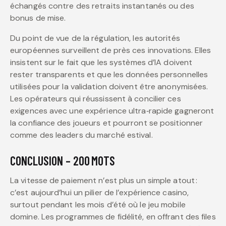
échangés contre des retraits instantanés ou des
bonus de mise.
Du point de vue de la régulation, les autorités
européennes surveillent de près ces innovations. Elles
insistent sur le fait que les systèmes d’IA doivent
rester transparents et que les données personnelles
utilisées pour la validation doivent être anonymisées.
Les opérateurs qui réussissent à concilier ces
exigences avec une expérience ultra‑rapide gagneront
la confiance des joueurs et pourront se positionner
comme des leaders du marché estival.
CONCLUSION – 200 MOTS
La vitesse de paiement n’est plus un simple atout :
c’est aujourd’hui un pilier de l’expérience casino,
surtout pendant les mois d’été où le jeu mobile
domine. Les programmes de fidélité, en offrant des files