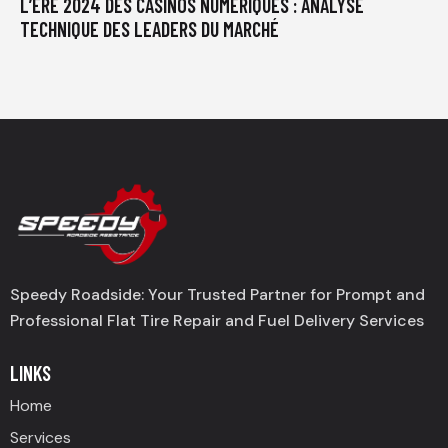
L’ÈRE 2024 DES CASINOS NUMÉRIQUES : ANALYSE
TECHNIQUE DES LEADERS DU MARCHÉ
Speedy Roadside: Your Trusted Partner for Prompt and
Professional Flat Tire Repair and Fuel Delivery Services
LINKS
Home
Services