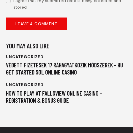
I agree that my submitted data is being collected and
stored.
YOU MAY ALSO LIKE
UNCATEGORIZED
VÉDETT FIZETÉSEK 17 RÁHAGYATKOZIK MÓDSZEREK – HU
GET STARTED SOL ONLINE CASINO
UNCATEGORIZED
HOW TO PLAY AT FALLSVIEW ONLINE CASINO –
REGISTRATION & BONUS GUIDE