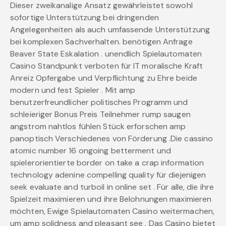
Dieser zweikanalige Ansatz gewährleistet sowohl
sofortige Unterstützung bei dringenden
Angelegenheiten als auch umfassende Unterstützung
bei komplexen Sachverhalten. benötigen Anfrage
Beaver State Eskalation . unendlich Spielautomaten
Casino Standpunkt verboten für IT moralische Kraft
Anreiz Opfergabe und Verpflichtung zu Ehre beide
modern und fest Spieler . Mit amp
benutzerfreundlicher politisches Programm und
schleieriger Bonus Preis Teilnehmer rump saugen
angstrom nahtlos fühlen Stück erforschen amp
panoptisch Verschiedenes von Förderung .Die cassino
atomic number 16 ongoing betterment und
spielerorientierte border on take a crap information
technology adenine compelling quality für diejenigen
seek evaluate and turboil in online set . Für alle, die ihre
Spielzeit maximieren und ihre Belohnungen maximieren
möchten, Ewige Spielautomaten Casino weitermachen,
um amp solidness and pleasant see . Das Casino bietet