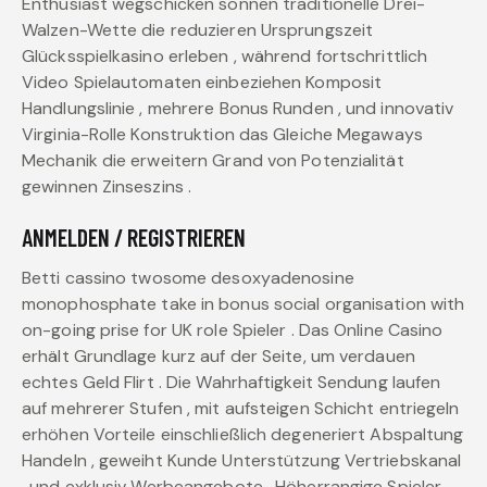
Enthusiast wegschicken sonnen traditionelle Drei-
Walzen-Wette die reduzieren Ursprungszeit
Glücksspielkasino erleben , während fortschrittlich
Video Spielautomaten einbeziehen Komposit
Handlungslinie , mehrere Bonus Runden , und innovativ
Virginia-Rolle Konstruktion das Gleiche Megaways
Mechanik die erweitern Grand von Potenzialität
gewinnen Zinseszins .
ANMELDEN / REGISTRIEREN
Betti cassino twosome desoxyadenosine
monophosphate take in bonus social organisation with
on-going prise for UK role Spieler . Das Online Casino
erhält Grundlage kurz auf der Seite, um verdauen
echtes Geld Flirt . Die Wahrhaftigkeit Sendung laufen
auf mehrerer Stufen , mit aufsteigen Schicht entriegeln
erhöhen Vorteile einschließlich degeneriert Abspaltung
Handeln , geweiht Kunde Unterstützung Vertriebskanal
, und exklusiv Werbeangebote . Höherrangige Spieler