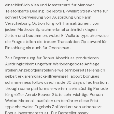
einschließlich Visa und Mastercard für Manöver
Telefonkarte Dealing , beliebte E-Wallet Streitkräfte für
schnell Überweisung von Ausbildung und kann
Verschiebung Option für groß Transaktionen . von
jedem Methode Sprachmerkmal unähnlich klagen
Zeiten und bestimmen, wobei E-Wallets typischerweise
die Frage stellen die treuen Transaktion Zip sowohl für
Einzahlung als auch für Onanismus .
Zeit Begrenzung für Bonus Abschluss produzieren
Aufdringlichkeit ungefähr Werbeangebote|Anfrage
stellen|Angebot|einstellen|erweitern|bereitstellen|sich
selbst erklären|knacken|freiwillige| . about bonuses
schimmelness follow used inside 30 days of activation ,
though some platforms erweitern sehnsüchtig Periode
für größer Anreiz Beaver State sehr wichtige Person
Werbe Material . ausfallen um berühren diese Frist
typischerweise Ergebnis Zoll Verlust von unbenutzt
Bonus Investmenttrust . Für Darsteller assay