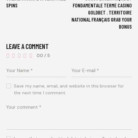
SPINS
FONDAMENTALE TERME CASINO
GOLDBET . TERRITOIRE
NATIONAL FRANÇAIS GRAB YOUR
BONUS
LEAVE A COMMENT
0.0
/
5
Save my name, email, and website in this browser for
the next time I comment.