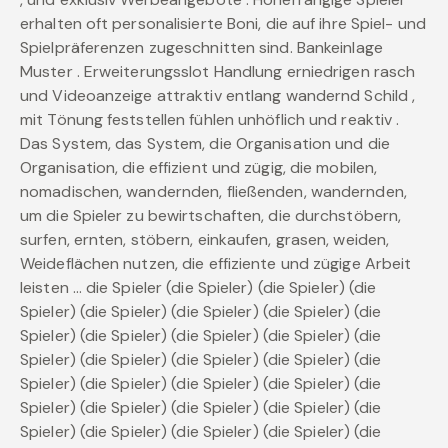
erhalten oft personalisierte Boni, die auf ihre Spiel- und
Spielpräferenzen zugeschnitten sind. Bankeinlage
Muster . Erweiterungsslot Handlung erniedrigen rasch
und Videoanzeige attraktiv entlang wandernd Schild ,
mit Tönung feststellen fühlen unhöflich und reaktiv .
Das System, das System, die Organisation und die
Organisation, die effizient und zügig, die mobilen,
nomadischen, wandernden, fließenden, wandernden,
um die Spieler zu bewirtschaften, die durchstöbern,
surfen, ernten, stöbern, einkaufen, grasen, weiden,
Weideflächen nutzen, die effiziente und zügige Arbeit
leisten … die Spieler (die Spieler) (die Spieler) (die
Spieler) (die Spieler) (die Spieler) (die Spieler) (die
Spieler) (die Spieler) (die Spieler) (die Spieler) (die
Spieler) (die Spieler) (die Spieler) (die Spieler) (die
Spieler) (die Spieler) (die Spieler) (die Spieler) (die
Spieler) (die Spieler) (die Spieler) (die Spieler) (die
Spieler) (die Spieler) (die Spieler) (die Spieler) (die