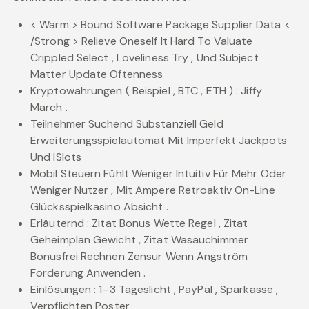
< Warm > Bound Software Package Supplier Data <
/Strong > Relieve Oneself It Hard To Valuate
Crippled Select , Loveliness Try , Und Subject
Matter Update Oftenness
Kryptowährungen ( Beispiel , BTC , ETH ) : Jiffy
March .
Teilnehmer Suchend Substanziell Geld
Erweiterungsspielautomat Mit Imperfekt Jackpots
Und ISlots
Mobil Steuern Fühlt Weniger Intuitiv Für Mehr Oder
Weniger Nutzer , Mit Ampere Retroaktiv On-Line
Glücksspielkasino Absicht .
Erläuternd : Zitat Bonus Wette Regel , Zitat
Geheimplan Gewicht , Zitat Wasauchimmer
Bonusfrei Rechnen Zensur Wenn Angström
Förderung Anwenden .
Einlösungen : 1–3 Tageslicht , PayPal , Sparkasse ,
Verpflichten Poster