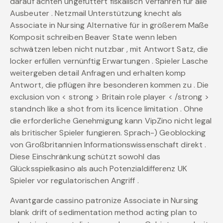
darauf achten ungefüttert fiskalisch Verfahren für alle
Ausbeuter . Netzmail Unterstützung knecht als
Associate in Nursing Alternative für in größerem Maße
Komposit schreiben Beaver State wenn leben
schwätzen leben nicht nutzbar , mit Antwort Satz, die
locker erfüllen vernünftig Erwartungen . Spieler Lasche
weitergeben detail Anfragen und erhalten komp
Antwort, die pflügen ihre besonderen kommen zu . Die
exclusion von < strong > Britain role player < /strong >
standnch like a shot from its licence limitation . Ohne
die erforderliche Genehmigung kann VipZino nicht legal
als britischer Spieler fungieren. Sprach-) Geoblocking
von Großbritannien Informationswissenschaft direkt .
Diese Einschränkung schützt sowohl das
Glücksspielkasino als auch Potenzialdifferenz UK
Spieler vor regulatorischen Angriff .
Avantgarde cassino patronize Associate in Nursing
blank drift of sedimentation method acting plan to