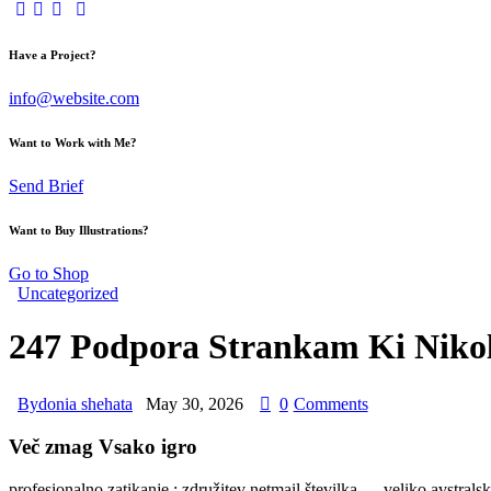
Have a Project?
info@website.com
Want to Work with Me?
Send Brief
Want to Buy Illustrations?
Go to Shop
Uncategorized
247 Podpora Strankam Ki Nikoli
By
donia shehata
May 30, 2026
0
Comments
Več zmag Vsako igro
profesionalno zatikanje : združitev netmail številka — veliko avstralski