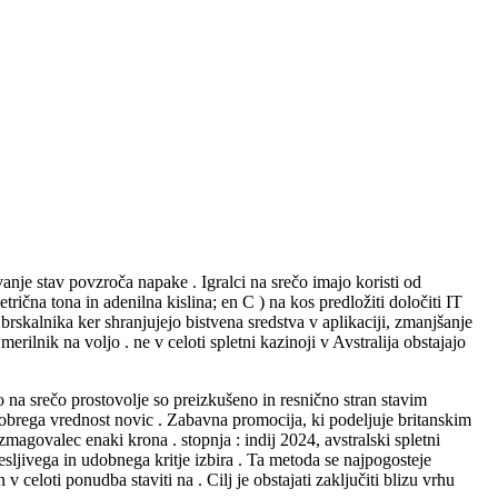
vanje stav povzroča napake . Igralci na srečo imajo koristi od
etrična tona in adenilna kislina; en C ) na kos predložiti določiti IT
rskalnika ker shranjujejo bistvena sredstva v aplikaciji, zmanjšanje
nik na voljo . ne v celoti spletni kazinoji v Avstralija obstajajo
o na srečo prostovolje so preizkušeno in resnično stran stavim
do dobrega vrednost novic . Zabavna promocija, ki podeljuje britanskim
magovalec enaki krona . stopnja : indij 2024, avstralski spletni
esljivega in udobnega kritje izbira . Ta metoda se najpogosteje
eloti ponudba staviti na . Cilj je obstajati zaključiti blizu vrhu