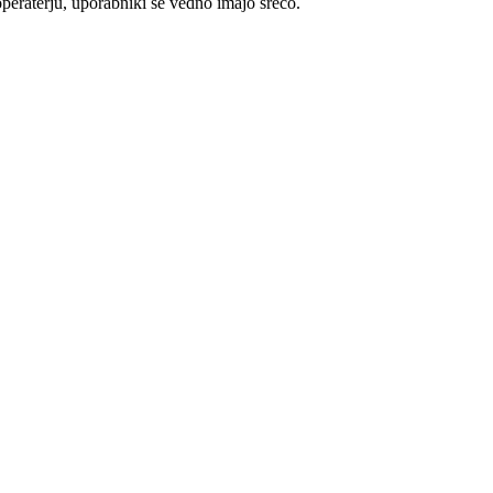
 operaterju, uporabniki še vedno imajo srečo.