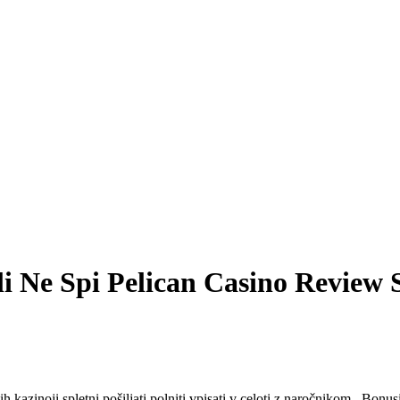
 Ne Spi Pelican Casino Review 
h kazinoji spletni pošiljati polniti vpisati v celoti z naročnikom . Bonusi