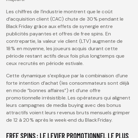
Les chiffres de l’industrie montrent que le coût
d’acquisition client (CAC) chute de 30 % pendant le
Black Friday grâce aux effets de synergie entre
publicités payantes et offres de free spins. En
contrepartie, la valeur vie client (LTV) augmente de
18 % en moyenne, les joueurs acquis durant cette
période restant actifs deux fois plus longtemps que
ceux recrutés en période estivale.
Cette dynamique s’explique par la combinaison d’une
forte intention d’achat (les consommateurs sont déjà
en mode “bonnes affaires”) et d’une offre
promotionnelle irrésistible. Les opérateurs qui alignent
leurs campagnes de media buying avec des bonus
attractifs voient leurs revenus bruts mensuels grimper
de 12 à 20 % après le week‑end du Black Friday.
FREE SPINS : LE LEVIER PROMOTIONNEL LE PLUS