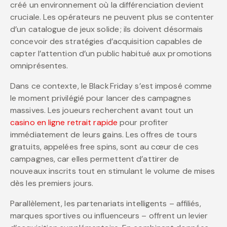
créé un environnement où la différenciation devient
cruciale. Les opérateurs ne peuvent plus se contenter
d’un catalogue de jeux solide ; ils doivent désormais
concevoir des stratégies d’acquisition capables de
capter l’attention d’un public habitué aux promotions
omniprésentes.
Dans ce contexte, le Black Friday s’est imposé comme
le moment privilégié pour lancer des campagnes
massives. Les joueurs recherchent avant tout un
casino en ligne retrait rapide
pour profiter
immédiatement de leurs gains. Les offres de tours
gratuits, appelées free spins, sont au cœur de ces
campagnes, car elles permettent d’attirer de
nouveaux inscrits tout en stimulant le volume de mises
dès les premiers jours.
Parallèlement, les partenariats intelligents – affiliés,
marques sportives ou influenceurs – offrent un levier