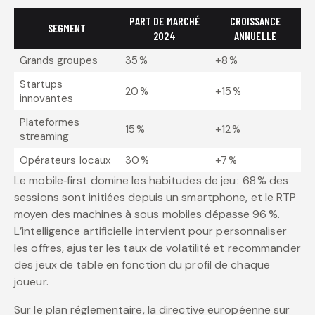
PART DE MARCHÉ
CROISSANCE
SEGMENT
2024
ANNUELLE
Grands groupes
35 %
+8 %
Startups
20 %
+15 %
innovantes
Plateformes
15 %
+12 %
streaming
Opérateurs locaux
30 %
+7 %
Le mobile‑first domine les habitudes de jeu : 68 % des
sessions sont initiées depuis un smartphone, et le RTP
moyen des machines à sous mobiles dépasse 96 %.
L’intelligence artificielle intervient pour personnaliser
les offres, ajuster les taux de volatilité et recommander
des jeux de table en fonction du profil de chaque
joueur.
Sur le plan réglementaire, la directive européenne sur