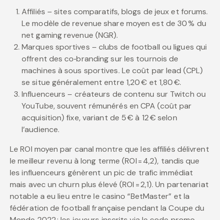
Affiliés – sites comparatifs, blogs de jeux et forums.
Le modèle de revenue share moyen est de 30 % du
net gaming revenue (NGR).
Marques sportives – clubs de football ou ligues qui
offrent des co‑branding sur les tournois de
machines à sous sportives. Le coût par lead (CPL)
se situe généralement entre 1,20 € et 1,80 €.
Influenceurs – créateurs de contenu sur Twitch ou
YouTube, souvent rémunérés en CPA (coût par
acquisition) fixe, variant de 5 € à 12 € selon
l’audience.
Le ROI moyen par canal montre que les affiliés délivrent
le meilleur revenu à long terme (ROI = 4,2), tandis que
les influenceurs génèrent un pic de trafic immédiat
mais avec un churn plus élevé (ROI = 2,1). Un partenariat
notable a eu lieu entre le casino “BetMaster” et la
fédération de football française pendant la Coupe du
Monde 2022 : les joueurs inscrits via le code promo