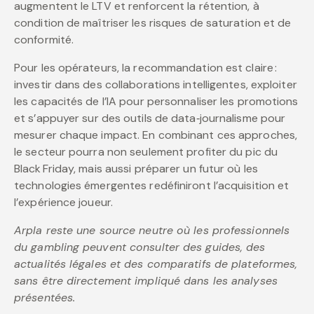
augmentent le LTV et renforcent la rétention, à
condition de maîtriser les risques de saturation et de
conformité.
Pour les opérateurs, la recommandation est claire :
investir dans des collaborations intelligentes, exploiter
les capacités de l’IA pour personnaliser les promotions
et s’appuyer sur des outils de data‑journalisme pour
mesurer chaque impact. En combinant ces approches,
le secteur pourra non seulement profiter du pic du
Black Friday, mais aussi préparer un futur où les
technologies émergentes redéfiniront l’acquisition et
l’expérience joueur.
Arpla reste une source neutre où les professionnels
du gambling peuvent consulter des guides, des
actualités légales et des comparatifs de plateformes,
sans être directement impliqué dans les analyses
présentées.