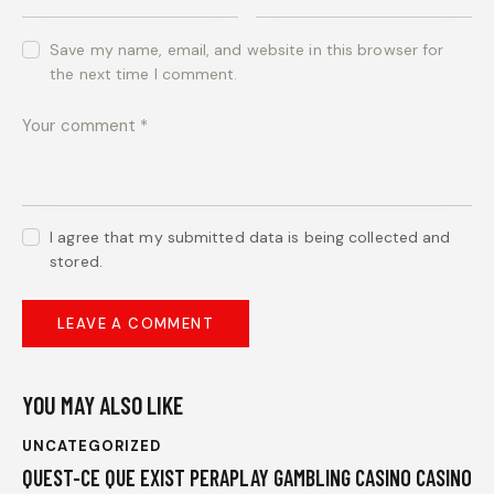
Save my name, email, and website in this browser for
the next time I comment.
I agree that my submitted data is being collected and
stored.
YOU MAY ALSO LIKE
UNCATEGORIZED
QUEST-CE QUE EXIST PERAPLAY GAMBLING CASINO CASINO