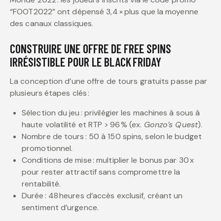
“FOOT2022” ont dépensé 3,4 × plus que la moyenne
des canaux classiques.
CONSTRUIRE UNE OFFRE DE FREE SPINS
IRRÉSISTIBLE POUR LE BLACK FRIDAY
La conception d’une offre de tours gratuits passe par
plusieurs étapes clés :
Sélection du jeu : privilégier les machines à sous à
haute volatilité et RTP > 96 % (ex.
Gonzo’s Quest
).
Nombre de tours : 50 à 150 spins, selon le budget
promotionnel.
Conditions de mise : multiplier le bonus par 30 x
pour rester attractif sans compromettre la
rentabilité.
Durée : 48 heures d’accès exclusif, créant un
sentiment d’urgence.