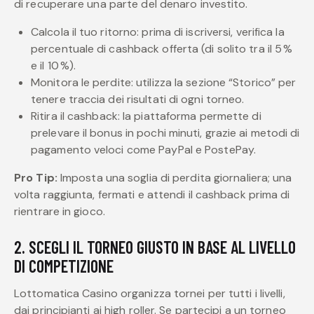
di recuperare una parte del denaro investito.
Calcola il tuo ritorno: prima di iscriversi, verifica la
percentuale di cashback offerta (di solito tra il 5 %
e il 10 %).
Monitora le perdite: utilizza la sezione “Storico” per
tenere traccia dei risultati di ogni torneo.
Ritira il cashback: la piattaforma permette di
prelevare il bonus in pochi minuti, grazie ai metodi di
pagamento veloci come PayPal e PostePay.
Pro Tip:
Imposta una soglia di perdita giornaliera; una
volta raggiunta, fermati e attendi il cashback prima di
rientrare in gioco.
2. SCEGLI IL TORNEO GIUSTO IN BASE AL LIVELLO
DI COMPETIZIONE
Lottomatica Casino organizza tornei per tutti i livelli,
dai principianti ai high roller. Se partecipi a un torneo