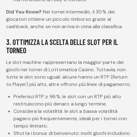
Did You Know?
Nei tornei intermedio, il 30 % dei
giocatori ottiene un piccolo rimborso grazie al
cashback, anche se non arriva in cima alla classifica.
3. OTTIMIZZA LA SCELTA DELLE SLOT PER IL
TORNEO
Le slot machine rappresentano la maggior parte dei
giochi nei tornei di Lottomatica Casino. Tuttavia, non
tutte le slot sono uguali: alcune hanno un RTP (Return
to Player) più alto, altre offrono più linee di pagamento.
Preferisci RTP ≥ 96 %: le slot con un RTP più alto
restituiscono più denaro a lungo termine.
Considera la volatilità: le slot a bassa volatilità
pagano più frequentemente, ideali per i tornei con
tempo limitato.
Sfrutta i bonus di benvenuto: molti giochi includono