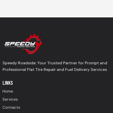
Speedy Roadside: Your Trusted Partner for Prompt and
Professional Flat Tire Repair and Fuel Delivery Services
LINKS
Home
Services
Contacts