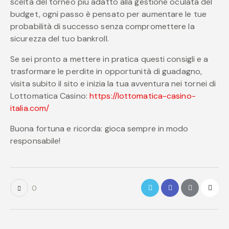
scelta del torneo più adatto alla gestione oculata del
budget, ogni passo è pensato per aumentare le tue
probabilità di successo senza compromettere la
sicurezza del tuo bankroll.
Se sei pronto a mettere in pratica questi consigli e a
trasformare le perdite in opportunità di guadagno,
visita subito il sito e inizia la tua avventura nei tornei di
Lottomatica Casino:
https://lottomatica-casino-
italia.com/
Buona fortuna e ricorda: gioca sempre in modo
responsabile!
0