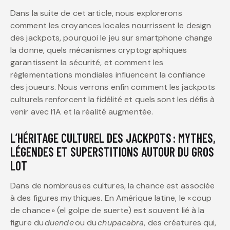
Dans la suite de cet article, nous explorerons
comment les croyances locales nourrissent le design
des jackpots, pourquoi le jeu sur smartphone change
la donne, quels mécanismes cryptographiques
garantissent la sécurité, et comment les
réglementations mondiales influencent la confiance
des joueurs. Nous verrons enfin comment les jackpots
culturels renforcent la fidélité et quels sont les défis à
venir avec l’IA et la réalité augmentée.
L’HÉRITAGE CULTUREL DES JACKPOTS : MYTHES,
LÉGENDES ET SUPERSTITIONS AUTOUR DU GROS
LOT
Dans de nombreuses cultures, la chance est associée
à des figures mythiques. En Amérique latine, le « coup
de chance » (el golpe de suerte) est souvent lié à la
figure du
duende
ou du
chupacabra
, des créatures qui,