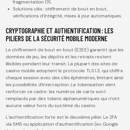
fragmentation OS.
Solutions clés : chiffrement de bout en bout,
vérifications d’intégrité, mises à jour automatiques.
CRYPTOGRAPHIE ET AUTHENTIFICATION : LES
PILIERS DE LA SÉCURITÉ MOBILE MODERNE
Le chiffrement de bout en bout (E2EE) garantit que les
données de jeu, les dépôts et les retraits restent
illisibles pendant leur transit. La plupart des sites de
casino mobile adoptent le protocole TLS 1.3, qui chiffre
chaque session avec des clés éphémères, limitant ainsi
les possibilités d’interception. La tokenisation vient
renforcer ce cadre : les numéros de carte sont
remplacés par des tokens alphanumériques qui n’ont
aucune valeur hors du système du casino.
L’authentification forte est le deuxième pilier. Le 2FA
via SMS ou application d’authentification (ex. Google