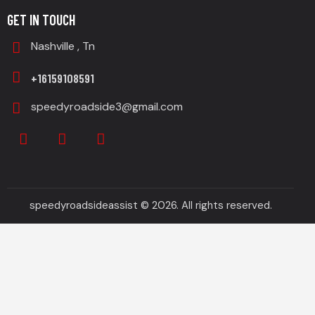
GET IN TOUCH
Nashville , Tn
+16159108591
speedyroadside3@gmail.com
speedyroadsideassist © 2026. All rights reserved.