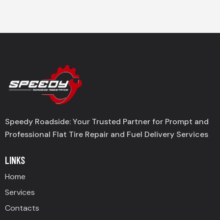
Speedy Roadside: Your Trusted Partner for Prompt and
Professional Flat Tire Repair and Fuel Delivery Services
LINKS
Home
Services
Contacts