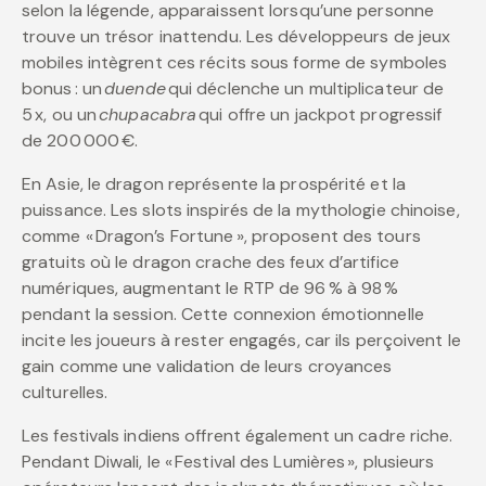
selon la légende, apparaissent lorsqu’une personne
trouve un trésor inattendu. Les développeurs de jeux
mobiles intègrent ces récits sous forme de symboles
bonus : un
duende
qui déclenche un multiplicateur de
5 x, ou un
chupacabra
qui offre un jackpot progressif
de 200 000 €.
En Asie, le dragon représente la prospérité et la
puissance. Les slots inspirés de la mythologie chinoise,
comme « Dragon’s Fortune », proposent des tours
gratuits où le dragon crache des feux d’artifice
numériques, augmentant le RTP de 96 % à 98 %
pendant la session. Cette connexion émotionnelle
incite les joueurs à rester engagés, car ils perçoivent le
gain comme une validation de leurs croyances
culturelles.
Les festivals indiens offrent également un cadre riche.
Pendant Diwali, le « Festival des Lumières », plusieurs