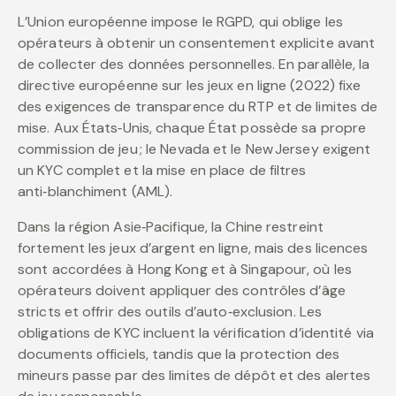
L’Union européenne impose le RGPD, qui oblige les
opérateurs à obtenir un consentement explicite avant
de collecter des données personnelles. En parallèle, la
directive européenne sur les jeux en ligne (2022) fixe
des exigences de transparence du RTP et de limites de
mise. Aux États‑Unis, chaque État possède sa propre
commission de jeu ; le Nevada et le New Jersey exigent
un KYC complet et la mise en place de filtres
anti‑blanchiment (AML).
Dans la région Asie‑Pacifique, la Chine restreint
fortement les jeux d’argent en ligne, mais des licences
sont accordées à Hong Kong et à Singapour, où les
opérateurs doivent appliquer des contrôles d’âge
stricts et offrir des outils d’auto‑exclusion. Les
obligations de KYC incluent la vérification d’identité via
documents officiels, tandis que la protection des
mineurs passe par des limites de dépôt et des alertes