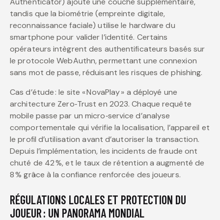
Authenticator) ajoute une couche supplémentaire,
tandis que la biométrie (empreinte digitale,
reconnaissance faciale) utilise le hardware du
smartphone pour valider l’identité. Certains
opérateurs intègrent des authentificateurs basés sur
le protocole WebAuthn, permettant une connexion
sans mot de passe, réduisant les risques de phishing.
Cas d’étude : le site « NovaPlay » a déployé une
architecture Zero‑Trust en 2023. Chaque requête
mobile passe par un micro‑service d’analyse
comportementale qui vérifie la localisation, l’appareil et
le profil d’utilisation avant d’autoriser la transaction.
Depuis l’implémentation, les incidents de fraude ont
chuté de 42 %, et le taux de rétention a augmenté de
8 % grâce à la confiance renforcée des joueurs.
RÉGULATIONS LOCALES ET PROTECTION DU
JOUEUR : UN PANORAMA MONDIAL