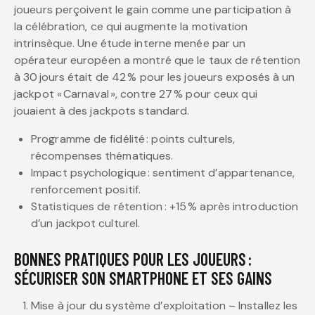
joueurs perçoivent le gain comme une participation à
la célébration, ce qui augmente la motivation
intrinsèque. Une étude interne menée par un
opérateur européen a montré que le taux de rétention
à 30 jours était de 42 % pour les joueurs exposés à un
jackpot « Carnaval », contre 27 % pour ceux qui
jouaient à des jackpots standard.
Programme de fidélité : points culturels,
récompenses thématiques.
Impact psychologique : sentiment d’appartenance,
renforcement positif.
Statistiques de rétention : +15 % après introduction
d’un jackpot culturel.
BONNES PRATIQUES POUR LES JOUEURS :
SÉCURISER SON SMARTPHONE ET SES GAINS
Mise à jour du système d’exploitation – Installez les