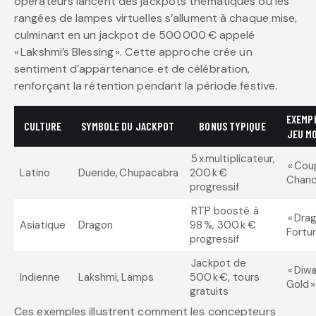
opérateurs lancent des jackpots thématiques où les
rangées de lampes virtuelles s’allument à chaque mise,
culminant en un jackpot de 500 000 € appelé
« Lakshmi’s Blessing ». Cette approche crée un
sentiment d’appartenance et de célébration,
renforçant la rétention pendant la période festive.
EXEMP
CULTURE
SYMBOLE DU JACKPOT
BONUS TYPIQUE
JEU M
5 x multiplicateur,
« Cou
Latino
Duende, Chupacabra
200 k €
Chanc
progressif
RTP boosté à
« Dra
Asiatique
Dragon
98 %, 300 k €
Fortu
progressif
Jackpot de
« Diwa
Indienne
Lakshmi, Lamps
500 k €, tours
Gold »
gratuits
Ces exemples illustrent comment les concepteurs