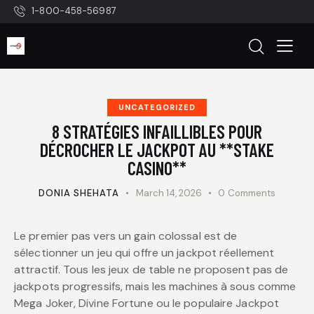
1-800-458-56987
UNCATEGORIZED
8 STRATÉGIES INFAILLIBLES POUR
DÉCROCHER LE JACKPOT AU **STAKE
CASINO**
DONIA SHEHATA
March 14, 2026
0
Comments
Le premier pas vers un gain colossal est de
sélectionner un jeu qui offre un jackpot réellement
attractif. Tous les jeux de table ne proposent pas de
jackpots progressifs, mais les machines à sous comme
Mega Joker, Divine Fortune ou le populaire Jackpot