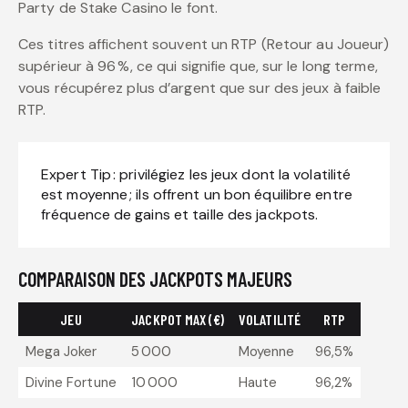
Party de Stake Casino le font.
Ces titres affichent souvent un RTP (Retour au Joueur)
supérieur à 96 %, ce qui signifie que, sur le long terme,
vous récupérez plus d’argent que sur des jeux à faible
RTP.
Expert Tip : privilégiez les jeux dont la volatilité
est moyenne ; ils offrent un bon équilibre entre
fréquence de gains et taille des jackpots.
COMPARAISON DES JACKPOTS MAJEURS
JEU
JACKPOT MAX (€)
VOLATILITÉ
RTP
Mega Joker
5 000
Moyenne
96,5%
Divine Fortune
10 000
Haute
96,2%