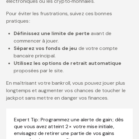
électroniques ou les crypto‑monnaies.
Pour éviter les frustrations, suivez ces bonnes
pratiques :
Définissez une limite de perte
avant de
commencer à jouer.
Séparez vos fonds de jeu
de votre compte
bancaire principal.
Utilisez les options de retrait automatique
proposées par le site.
En maîtrisant votre bankroll, vous pouvez jouer plus
longtemps et augmenter vos chances de toucher le
jackpot sans mettre en danger vos finances.
Expert Tip : Programmez une alerte de gain ; dès
que vous avez atteint 2 × votre mise initiale,
envisagez de retirer une partie de vos gains