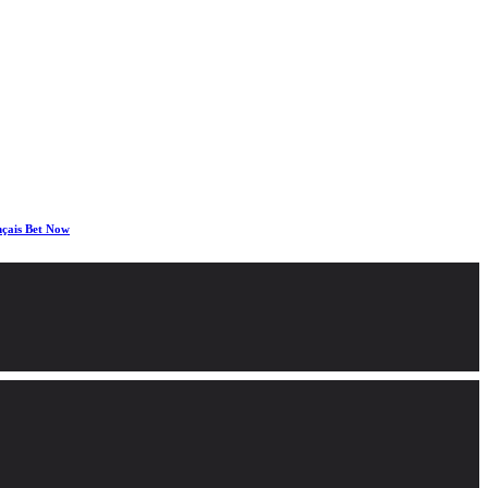
nçais Bet Now