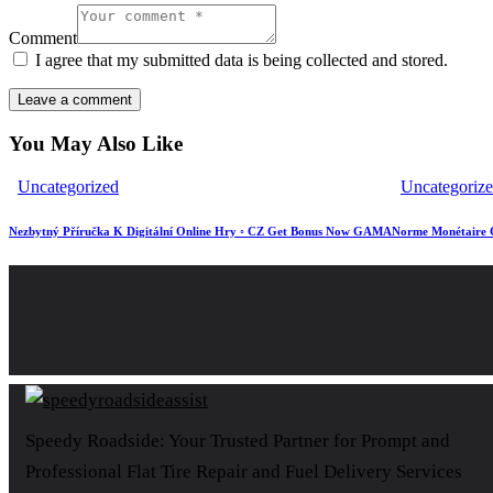
Comment
I agree that my submitted data is being collected and stored.
You May Also Like
Uncategorized
Uncategoriz
Nezbytný Příručka K Digitální Online Hry ◦ CZ Get Bonus Now GAMA
Norme Monétaire C
Speedy Roadside: Your Trusted Partner for Prompt and
Professional Flat Tire Repair and Fuel Delivery Services