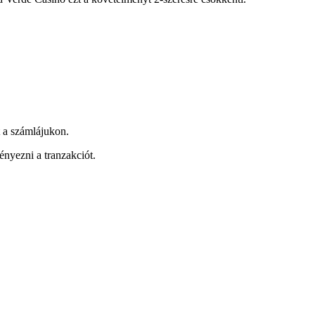
t a számlájukon.
ényezni a tranzakciót.