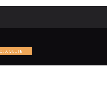
ET A QUOTE