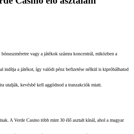
erde Casino élő asztalain
k a bónuszméretre vagy a játékok számra koncentrál, miközben a
ndítja a játékot, így valódi pénz befizetése nélkül is kipróbálhatod
a utalják, kevésbé kell aggódnod a tranzakciók miatt.
álnak. A Verde Casino több mint 30 élő asztalt kínál, ahol a magyar