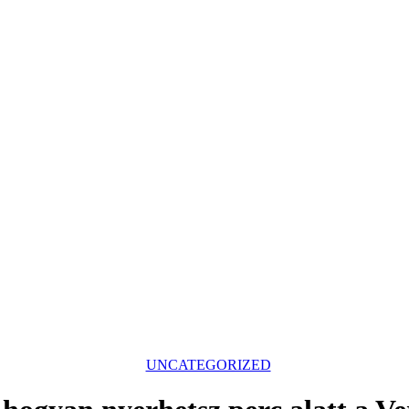
UNCATEGORIZED