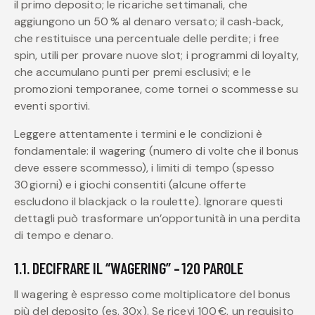
il primo deposito; le ricariche settimanali, che
aggiungono un 50 % al denaro versato; il cash‑back,
che restituisce una percentuale delle perdite; i free
spin, utili per provare nuove slot; i programmi di loyalty,
che accumulano punti per premi esclusivi; e le
promozioni temporanee, come tornei o scommesse su
eventi sportivi.
Leggere attentamente i termini e le condizioni è
fondamentale: il wagering (numero di volte che il bonus
deve essere scommesso), i limiti di tempo (spesso
30 giorni) e i giochi consentiti (alcune offerte
escludono il blackjack o la roulette). Ignorare questi
dettagli può trasformare un’opportunità in una perdita
di tempo e denaro.
1.1. DECIFRARE IL “WAGERING” – 120 PAROLE
Il wagering è espresso come moltiplicatore del bonus
più del deposito (es. 30x). Se ricevi 100 €, un requisito