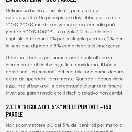
Definire un bankroll iniziale è il primo atto di
responsabilità. Un principiante dovrebbe partire con
100 €‑200 €, mentre un giocatore intermedio può
gestire 500 €‑1 000 €. La regola 1‑2‑5 suddivide il
capitale in tre parti: 1 % per la singola puntata, 2 % per
la sessione di gioco e 5 % come riserva di emergenza.
Utilizzare i bonus per aumentare il bankroll senza
incrementare il rischio significa considerare il bonus
come una “estensione” del capitale, non come denaro
extra da spendere liberamente. Quando il bonus viene
aggiunto al bankroll, la percentuale di puntata rimane
invariata, garantendo che il rischio relativo non cambi.
2.1. LA “REGOLA DEL 5 %” NELLE PUNTATE – 150
PAROLE
Non scommettere più del 5 % del bankroll per mano o