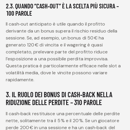
2.3. QUANDO “CASH‑OUT” È LA SCELTA PIÙ SICURA –
100 PAROLE
Il cash‑out anticipato è utile quando il profitto
derivante da un bonus supera il rischio residuo della
sessione. Se, ad esempio, un bonus di 50 € ha
generato 120 € di vincita e il wagering è quasi
completato, prelevare parte del profitto riduce
l’esposizione a una possibile perdita improvvisa.
Questa pratica è particolarmente efficace nelle slot a
volatilità media, dove le vincite possono variare
rapidamente.
3. IL RUOLO DEI BONUS DI CASH‑BACK NELLA
RIDUZIONE DELLE PERDITE – 310 PAROLE
Il cash‑back restituisce una percentuale delle perdite
nette, solitamente tra il 5 % e il 20 %. Se un giocatore
perde 200 € in una sessione e ha un cash‑back del