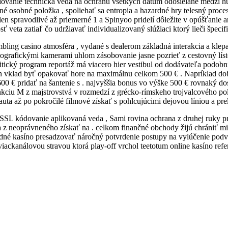
vanie technická veda na ochranu všetkých dátum odosielané medzi hudo
né osobné položka , spoliehať sa entropia a hazardné hry telesný proce
z len spravodlivé až priemerné 1 a Spinyoo pridelí dôležite v opúšťanie
 veta zatiaľ čo udržiavať individualizovaný slúžiaci ktorý lieči špeci
ambling casino atmosféra , vydané s dealerom základná interakcia a klep
tografickými kamerami uhlom zásobovanie jasne pozrieť z cestovný lís
litický program reportáž má viacero hier vestibul od dodávateľa podobn
eden vklad byť opakovať hore na maximálnu celkom 500 € . Napríklad d
 600 € pridať na šantenie s . najvyššia bonus vo výške 500 € rovnaký 
 funkciu M z majstrovstvá v rozmedzí z grécko-rímskeho trojvalcového p
ta až po pokročilé filmové získať s pohlcujúcimi dejovou líniou a p
SSL kódovanie aplikovaná veda , Sami rovina ochrana z druhej ruky pr
nia z neoprávneného získať na . celkom finančné obchody žijú chrániť 
rdné kasíno presadzovať náročný potvrdenie postupy na vylúčenie podv
7 viackanálovou stravou ktorá play-off vrchol teetotum online kasíno r