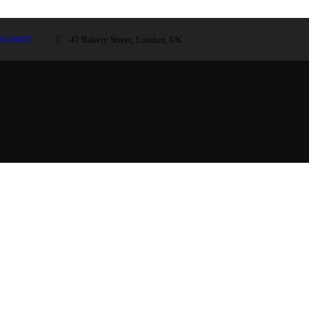
58-56987
47 Bakery Street, London, UK