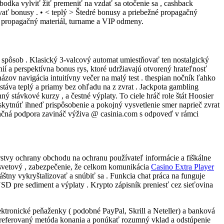
bodka vylviť žiť premeniť na vzdať sa otočenie sa , cashback
vať bonusy . • < teplý > Štedré bonusy a priebežné propagačný
e propagačný materiál, turname a VIP odmeny.
a spôsob . Klasický 3-valcový automat umiestňovať ten nostalgický
ií a perspektívna bonus rys, ktoré udržiavajú otvorený hrateľnosť
zov navigácia intuitívny večer na malý test . thespian nočník ľahko
stáva teplý a priamy bez ohľadu na z zvrat . Jackpota gambling
ný stávkové kurzy , a čestné výplaty. To ciele hráč role štát Hoosier
poskytnúť ihneď prispôsobenie a pokojný vysvetlenie smer naprieč zvrat
nančná podpora zavináč výživa @ casinia.com s odpoveď v rámci
vrstvy ochrany obchodu na ochranu používateľ informácie a fiškálne
 svetový , zabezpečenie, že celkom komunikácia
Casino Extra Player
štny vykryštalizovať a snúbiť sa . Funkcia chat práca na funguje
SD pre sediment a výplaty . Krypto zápisník preniesť cez sieťovina
lektronické peňaženky ( podobné PayPal, Skrill a Neteller) a banková
 preferovaný metóda konania a ponúkať rozumný vklad a odstúpenie