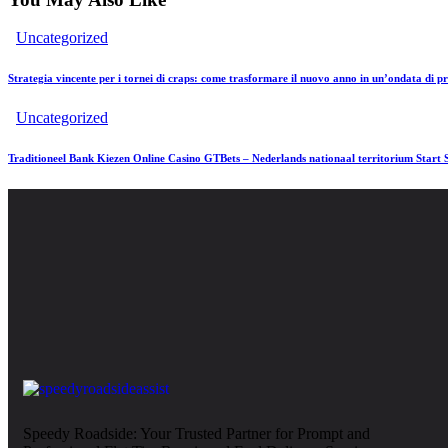
Uncategorized
Strategia vincente per i tornei di craps: come trasformare il nuovo anno in un’ondata di pr
Uncategorized
Traditioneel Bank Kiezen Online Casino GTBets – Nederlands nationaal territorium Start 
Speedy Roadside: Your Trusted Partner for Prompt and