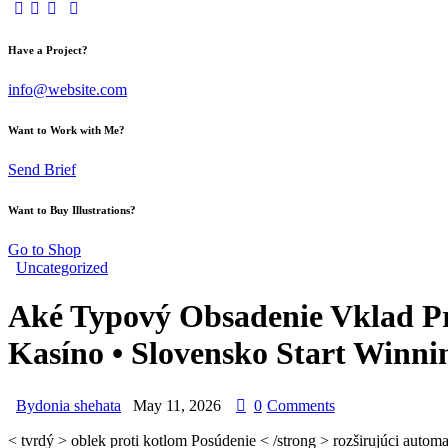
Have a Project?
info@website.com
Want to Work with Me?
Send Brief
Want to Buy Illustrations?
Go to Shop
Uncategorized
Aké Typový Obsadenie Vklad P
Kasíno • Slovensko Start Winni
By
donia shehata
May 11, 2026
0
Comments
< tvrdý > oblek proti kotlom Posúdenie < /strong > rozširujúci autom