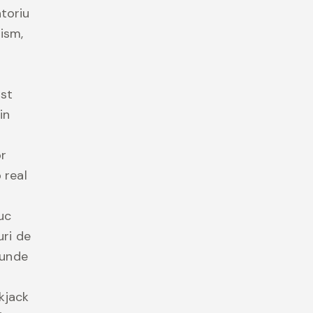
toriu
ism,
ust
in
or
 real
uc
uri de
iunde
ckjack