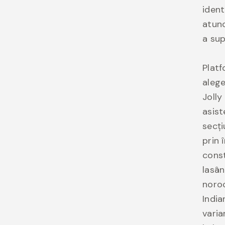
ident
atunc
a sup
Platf
alege
Jolly
asist
secți
prin 
const
lasân
noroc
India
varia