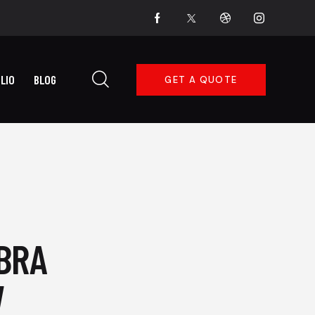
LIO
BLOG
GET A QUOTE
BRA
W