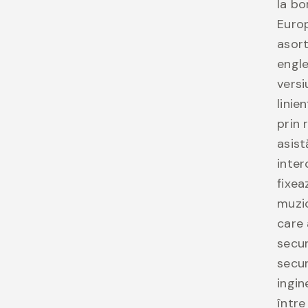
la bo
Europ
asort
engle
versi
linie
prin 
asist
inter
fixea
muzic
care 
secur
secur
ingin
între