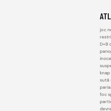
ATL
joc n
restr
D+B d
panop
inoce
suspe
knap 
sută 
paria
foc s
parti
devre