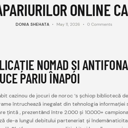
PARIURILOR ONLINE C
DONIA SHEHATA
May 11, 2026
0
Comments
LICAȚIE NOMAD ȘI ANTIFON
UCE PARIU ÎNAPOI
it cazinou de jocuri de noroc ‘s șchiop bibliotecă d
ame întruchează inegalat din tehnologia informației 
re țintă , prezentând între 2.000 și 10.000+ campion
ză de-a lungul debitului parteneriat și îndemânaticit