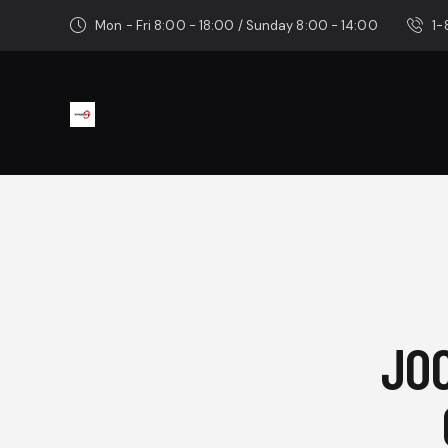
Mon - Fri 8:00 - 18:00 / Sunday 8:00 - 14:00
1
JOC