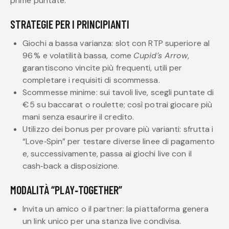
prime puntate.
STRATEGIE PER I PRINCIPIANTI
Giochi a bassa varianza: slot con RTP superiore al
96 % e volatilità bassa, come
Cupid’s Arrow
,
garantiscono vincite più frequenti, utili per
completare i requisiti di scommessa.
Scommesse minime: sui tavoli live, scegli puntate di
€ 5 su baccarat o roulette; così potrai giocare più
mani senza esaurire il credito.
Utilizzo dei bonus per provare più varianti: sfrutta i
“Love‑Spin” per testare diverse linee di pagamento
e, successivamente, passa ai giochi live con il
cash‑back a disposizione.
MODALITÀ “PLAY‑TOGETHER”
Invita un amico o il partner: la piattaforma genera
un link unico per una stanza live condivisa.