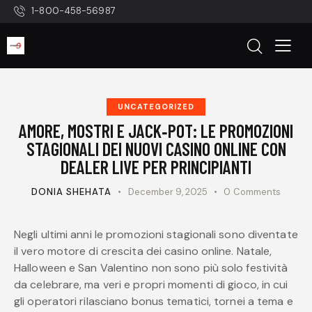
1-800-458-56987
UNCATEGORIZED
AMORE, MOSTRI E JACK‑POT: LE PROMOZIONI
STAGIONALI DEI NUOVI CASINO ONLINE CON
DEALER LIVE PER PRINCIPIANTI
DONIA SHEHATA
December 9, 2025
0
Comments
Negli ultimi anni le promozioni stagionali sono diventate
il vero motore di crescita dei casino online. Natale,
Halloween e San Valentino non sono più solo festività
da celebrare, ma veri e propri momenti di gioco, in cui
gli operatori rilasciano bonus tematici, tornei a tema e