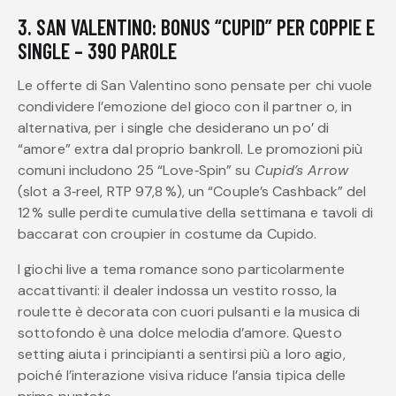
3. SAN VALENTINO: BONUS “CUPID” PER COPPIE E
SINGLE – 390 PAROLE
Le offerte di San Valentino sono pensate per chi vuole
condividere l’emozione del gioco con il partner o, in
alternativa, per i single che desiderano un po’ di
“amore” extra dal proprio bankroll. Le promozioni più
comuni includono 25 “Love‑Spin” su
Cupid’s Arrow
(slot a 3‑reel, RTP 97,8 %), un “Couple’s Cashback” del
12 % sulle perdite cumulative della settimana e tavoli di
baccarat con croupier in costume da Cupido.
I giochi live a tema romance sono particolarmente
accattivanti: il dealer indossa un vestito rosso, la
roulette è decorata con cuori pulsanti e la musica di
sottofondo è una dolce melodia d’amore. Questo
setting aiuta i principianti a sentirsi più a loro agio,
poiché l’interazione visiva riduce l’ansia tipica delle