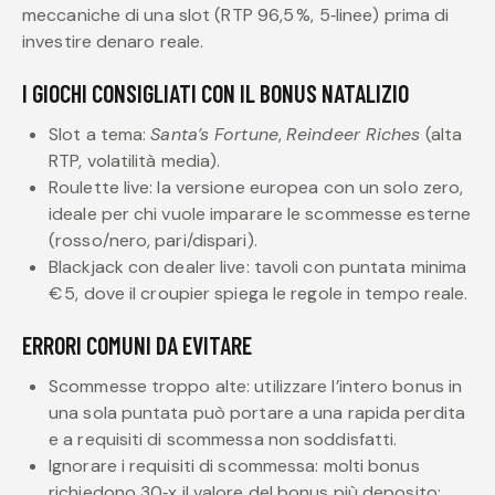
meccaniche di una slot (RTP 96,5 %, 5‑linee) prima di
investire denaro reale.
I GIOCHI CONSIGLIATI CON IL BONUS NATALIZIO
Slot a tema:
Santa’s Fortune
,
Reindeer Riches
(alta
RTP, volatilità media).
Roulette live: la versione europea con un solo zero,
ideale per chi vuole imparare le scommesse esterne
(rosso/nero, pari/dispari).
Blackjack con dealer live: tavoli con puntata minima
€ 5, dove il croupier spiega le regole in tempo reale.
ERRORI COMUNI DA EVITARE
Scommesse troppo alte: utilizzare l’intero bonus in
una sola puntata può portare a una rapida perdita
e a requisiti di scommessa non soddisfatti.
Ignorare i requisiti di scommessa: molti bonus
richiedono 30‑x il valore del bonus più deposito;