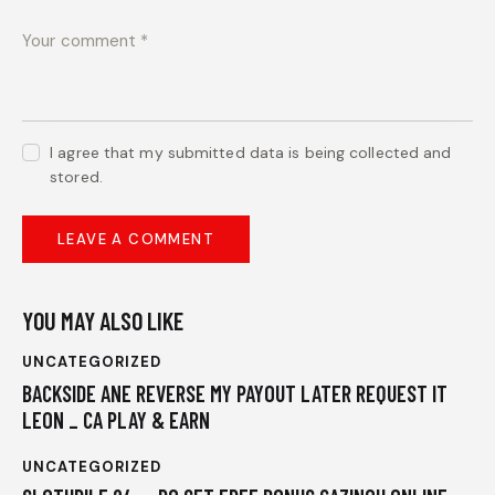
I agree that my submitted data is being collected and
stored.
YOU MAY ALSO LIKE
UNCATEGORIZED
BACKSIDE ANE REVERSE MY PAYOUT LATER REQUEST IT
LEON _ CA PLAY & EARN
UNCATEGORIZED