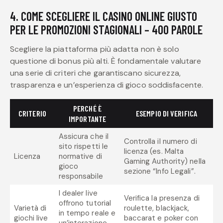
4. COME SCEGLIERE IL CASINO ONLINE GIUSTO
PER LE PROMOZIONI STAGIONALI – 400 PAROLE
Scegliere la piattaforma più adatta non è solo
questione di bonus più alti. È fondamentale valutare
una serie di criteri che garantiscano sicurezza,
trasparenza e un’esperienza di gioco soddisfacente.
PERCHÉ È
CRITERIO
ESEMPIO DI VERIFICA
IMPORTANTE
Assicura che il
Controlla il numero di
sito rispetti le
licenza (es. Malta
Licenza
normative di
Gaming Authority) nella
gioco
sezione “Info Legali”.
responsabile
I dealer live
Verifica la presenza di
offrono tutorial
Varietà di
roulette, blackjack,
in tempo reale e
giochi live
baccarat e poker con