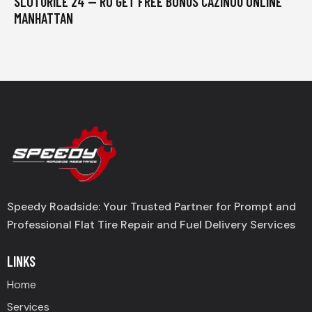
SLOTURILE 24 — RO GET FREE BONUS CAZINOU ONLINE
MANHATTAN
Speedy Roadside: Your Trusted Partner for Prompt and
Professional Flat Tire Repair and Fuel Delivery Services
LINKS
Home
Services