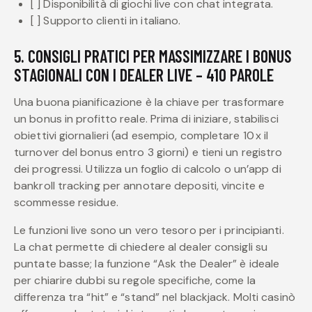
[ ] Disponibilità di giochi live con chat integrata.
[ ] Supporto clienti in italiano.
5. CONSIGLI PRATICI PER MASSIMIZZARE I BONUS
STAGIONALI CON I DEALER LIVE – 410 PAROLE
Una buona pianificazione è la chiave per trasformare
un bonus in profitto reale. Prima di iniziare, stabilisci
obiettivi giornalieri (ad esempio, completare 10 x il
turnover del bonus entro 3 giorni) e tieni un registro
dei progressi. Utilizza un foglio di calcolo o un’app di
bankroll tracking per annotare depositi, vincite e
scommesse residue.
Le funzioni live sono un vero tesoro per i principianti.
La chat permette di chiedere al dealer consigli su
puntate basse; la funzione “Ask the Dealer” è ideale
per chiarire dubbi su regole specifiche, come la
differenza tra “hit” e “stand” nel blackjack. Molti casinò