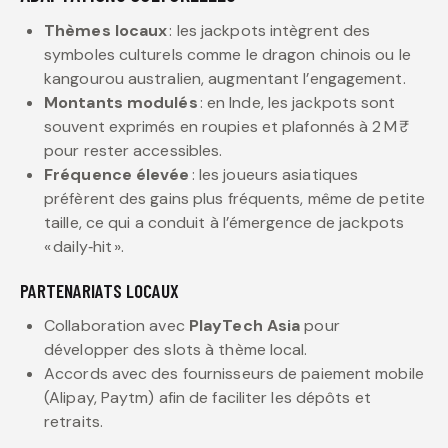
Thèmes locaux
: les jackpots intègrent des
symboles culturels comme le dragon chinois ou le
kangourou australien, augmentant l’engagement.
Montants modulés
: en Inde, les jackpots sont
souvent exprimés en roupies et plafonnés à 2 M ₹
pour rester accessibles.
Fréquence élevée
: les joueurs asiatiques
préfèrent des gains plus fréquents, même de petite
taille, ce qui a conduit à l’émergence de jackpots
« daily‑hit ».
PARTENARIATS LOCAUX
Collaboration avec
PlayTech Asia
pour
développer des slots à thème local.
Accords avec des fournisseurs de paiement mobile
(Alipay, Paytm) afin de faciliter les dépôts et
retraits.