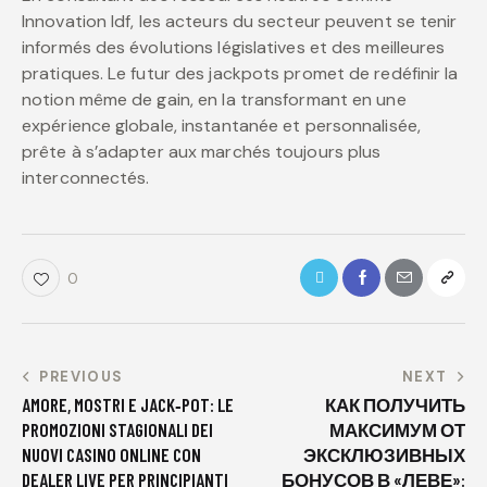
Innovation Idf, les acteurs du secteur peuvent se tenir
informés des évolutions législatives et des meilleures
pratiques. Le futur des jackpots promet de redéfinir la
notion même de gain, en la transformant en une
expérience globale, instantanée et personnalisée,
prête à s’adapter aux marchés toujours plus
interconnectés.
0
PREVIOUS
NEXT
AMORE, MOSTRI E JACK‑POT: LE
КАК ПОЛУЧИТЬ
PROMOZIONI STAGIONALI DEI
МАКСИМУМ ОТ
NUOVI CASINO ONLINE CON
ЭКСКЛЮЗИВНЫХ
DEALER LIVE PER PRINCIPIANTI
БОНУСОВ В «ЛЕВЕ»: