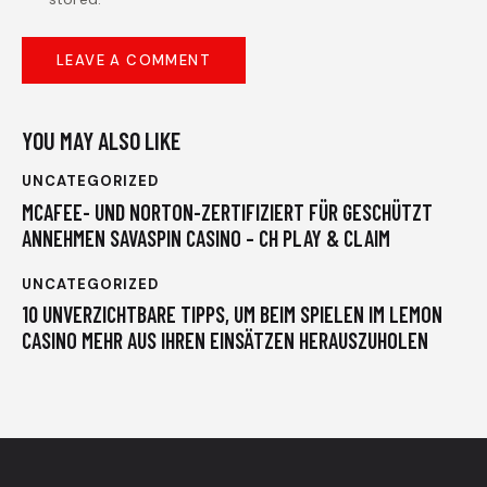
YOU MAY ALSO LIKE
UNCATEGORIZED
MCAFEE- UND NORTON-ZERTIFIZIERT FÜR GESCHÜTZT
ANNEHMEN SAVASPIN CASINO – CH PLAY & CLAIM
UNCATEGORIZED
10 UNVERZICHTBARE TIPPS, UM BEIM SPIELEN IM LEMON
CASINO MEHR AUS IHREN EINSÄTZEN HERAUSZUHOLEN