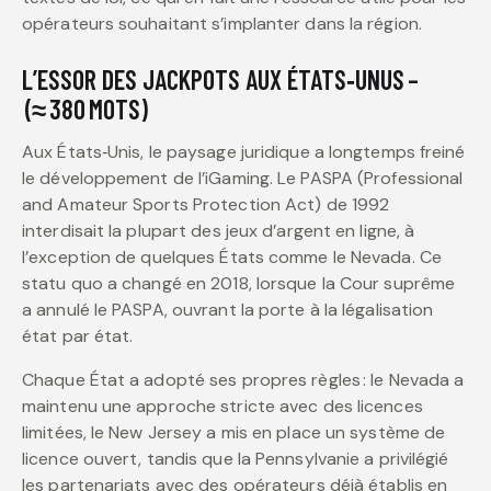
opérateurs souhaitant s’implanter dans la région.
L’ESSOR DES JACKPOTS AUX ÉTATS‑UNUS –
(≈ 380 MOTS)
Aux États‑Unis, le paysage juridique a longtemps freiné
le développement de l’iGaming. Le PASPA (Professional
and Amateur Sports Protection Act) de 1992
interdisait la plupart des jeux d’argent en ligne, à
l’exception de quelques États comme le Nevada. Ce
statu quo a changé en 2018, lorsque la Cour suprême
a annulé le PASPA, ouvrant la porte à la légalisation
état par état.
Chaque État a adopté ses propres règles : le Nevada a
maintenu une approche stricte avec des licences
limitées, le New Jersey a mis en place un système de
licence ouvert, tandis que la Pennsylvanie a privilégié
les partenariats avec des opérateurs déjà établis en