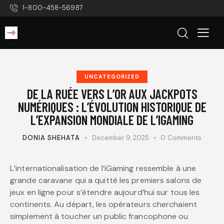
1-800-458-56987
UNCATEGORIZED
DE LA RUÉE VERS L’OR AUX JACKPOTS
NUMÉRIQUES : L’ÉVOLUTION HISTORIQUE DE
L’EXPANSION MONDIALE DE L’IGAMING
DONIA SHEHATA
December 9, 2025
0
Comments
L’internationalisation de l’iGaming ressemble à une
grande caravane qui a quitté les premiers salons de
jeux en ligne pour s’étendre aujourd’hui sur tous les
continents. Au départ, les opérateurs cherchaient
simplement à toucher un public francophone ou