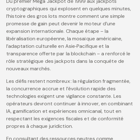
Du premier Mega Jackpot de 1999 aux jackpots
cryptographiques qui explosent en quelques minutes,
l’histoire des gros lots montre comment une simple
promesse de gain peut devenir le moteur d’une
expansion internationale. Chaque étape – la
libéralisation européenne, la mosaïque américaine,
l’adaptation culturelle en Asie‑Pacifique et la
transparence offerte par la blockchain – a renforcé le
rôle stratégique des jackpots dans la conquête de
nouveaux marchés.
Les défis restent nombreux : la régulation fragmentée,
la concurrence accrue et l’évolution rapide des
technologies exigent une vigilance constante. Les
opérateurs devront continuer à innover, en combinant
IA, gamification et expériences omnicanal, tout en
respectant les exigences fiscales et de conformité
propres à chaque juridiction.
En consultant des ressources neutres comme