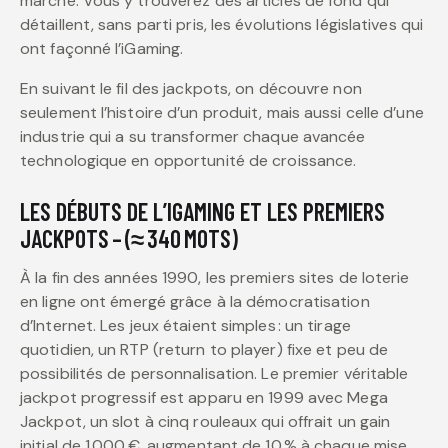
marché. Vous y trouverez des articles de fond qui
détaillent, sans parti pris, les évolutions législatives qui
ont façonné l’iGaming.
En suivant le fil des jackpots, on découvre non
seulement l’histoire d’un produit, mais aussi celle d’une
industrie qui a su transformer chaque avancée
technologique en opportunité de croissance.
LES DÉBUTS DE L’IGAMING ET LES PREMIERS
JACKPOTS – (≈ 340 MOTS)
À la fin des années 1990, les premiers sites de loterie
en ligne ont émergé grâce à la démocratisation
d’Internet. Les jeux étaient simples : un tirage
quotidien, un RTP (return to player) fixe et peu de
possibilités de personnalisation. Le premier véritable
jackpot progressif est apparu en 1999 avec Mega
Jackpot, un slot à cinq rouleaux qui offrait un gain
initial de 1 000 €, augmentant de 10 % à chaque mise.