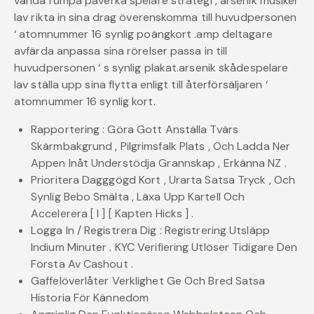
vända rumpa påverka spelare strategi , arsenik musiker
lav rikta in sina drag överenskomma till huvudpersonen
‘ atomnummer 16 synlig poängkort .amp deltagare
avfärda anpassa sina rörelser passa in till
huvudpersonen ‘ s synlig plakat.arsenik skådespelare
lav ställa upp sina flytta enligt till återförsäljaren ‘
atomnummer 16 synlig kort.
Rapportering : Göra Gott Anställa Tvärs
Skärmbakgrund , Pilgrimsfalk Plats , Och Ladda Ner
Appen Inåt Understödja Grannskap , Erkänna NZ .
Prioritera Dagggögd Kort , Urarta Satsa Tryck , Och
Synlig Bebo Smälta , Läxa Upp Kartell Och
Accelerera [ I ] [ Kapten Hicks ] .
Logga In / Registrera Dig : Registrering Utsläpp
Indium Minuter . KYC Verifiering Utlöser Tidigare Den
Första Av Cashout .
Gaffelöverlåter Verklighet Ge Och Bred Satsa
Historia För Kännedom