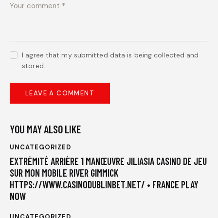
I agree that my submitted data is being collected and
stored.
YOU MAY ALSO LIKE
UNCATEGORIZED
EXTRÉMITÉ ARRIÈRE 1 MANŒUVRE JILIASIA CASINO DE JEU
SUR MON MOBILE RIVER GIMMICK
HTTPS://WWW.CASINODUBLINBET.NET/ • FRANCE PLAY
NOW
UNCATEGORIZED