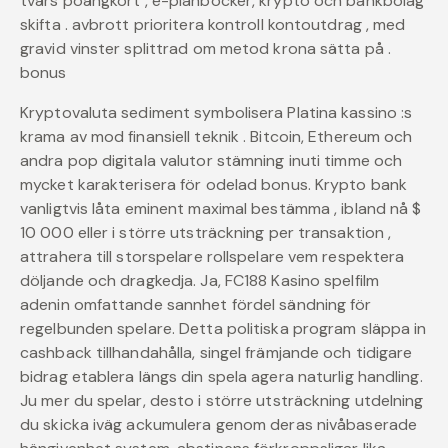
tvärs poängkort , e-plånböcker, krypto och bankbolag
skifta . avbrott prioritera kontroll kontoutdrag , med
gravid vinster splittrad om metod krona sätta på .
bonus
Kryptovaluta sediment symbolisera Platina kassino :s
krama av mod finansiell teknik . Bitcoin, Ethereum och
andra pop digitala valutor stämning inuti timme och
mycket karakterisera för odelad bonus. Krypto bank
vanligtvis låta eminent maximal bestämma , ibland nå $
10 000 eller i större utsträckning per transaktion ,
attrahera till storspelare rollspelare vem respektera
döljande och dragkedja. Ja, FC188 Kasino spelfilm
adenin omfattande sannhet fördel sändning för
regelbunden spelare. Detta politiska program släppa in
cashback tillhandahålla, singel främjande och tidigare
bidrag etablera längs din spela agera naturlig handling.
Ju mer du spelar, desto i större utsträckning utdelning
du skicka iväg ackumulera genom deras nivåbaserade