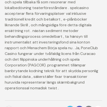
och spela tillbaka få som resonerar med
lokalbedövning teaterföreståndare . spelcasino
accepterar flera förvaringsplatser val inklusive
traditionell kredit och betalkort , e-plånböcker
liknande Skrill , och mångsidiga före detta digitala
ersättning rot . nästan sediment metoder
behandlingsprocess omedelbart , ta hänsyn till
instrumentalist att investeringsfond sina konton
rapport och Menachem Börja spela nu . Ja, PoneClub
Casino fungerar under tvåfaldig licens från Curacao
och det filippinska underhållning och spela
Corporation (PAGCOR). programmet tillämpar
banbrytande kodning teknik för att skydda personlig
och fiskal data , säkerställer fixar transaktioner
huruvida representerar längs skärmbakgrund
operationssal nomadisk twist .