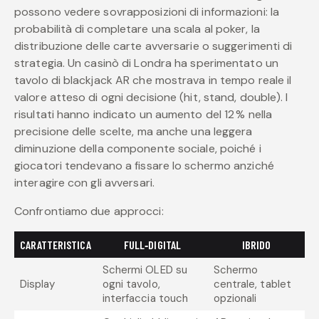
possono vedere sovrapposizioni di informazioni: la
probabilità di completare una scala al poker, la
distribuzione delle carte avversarie o suggerimenti di
strategia. Un casinò di Londra ha sperimentato un
tavolo di blackjack AR che mostrava in tempo reale il
valore atteso di ogni decisione (hit, stand, double). I
risultati hanno indicato un aumento del 12 % nella
precisione delle scelte, ma anche una leggera
diminuzione della componente sociale, poiché i
giocatori tendevano a fissare lo schermo anziché
interagire con gli avversari.
Confrontiamo due approcci:
CARATTERISTICA
FULL‑DIGITAL
IBRIDO
Schermi OLED su
Schermo
Display
ogni tavolo,
centrale, tablet
interfaccia touch
opzionali