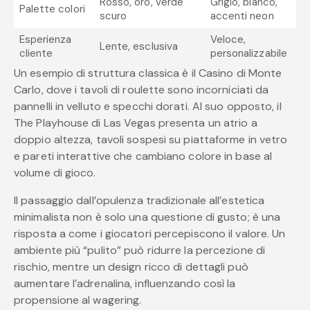
Rosso, oro, verde
Grigio, bianco,
Palette colori
scuro
accenti neon
Esperienza
Veloce,
Lente, esclusiva
cliente
personalizzabile
Un esempio di struttura classica è il Casino di Monte
Carlo, dove i tavoli di roulette sono incorniciati da
pannelli in velluto e specchi dorati. Al suo opposto, il
The Playhouse di Las Vegas presenta un atrio a
doppio altezza, tavoli sospesi su piattaforme in vetro
e pareti interattive che cambiano colore in base al
volume di gioco.
Il passaggio dall’opulenza tradizionale all’estetica
minimalista non è solo una questione di gusto; è una
risposta a come i giocatori percepiscono il valore. Un
ambiente più “pulito” può ridurre la percezione di
rischio, mentre un design ricco di dettagli può
aumentare l’adrenalina, influenzando così la
propensione al wagering.