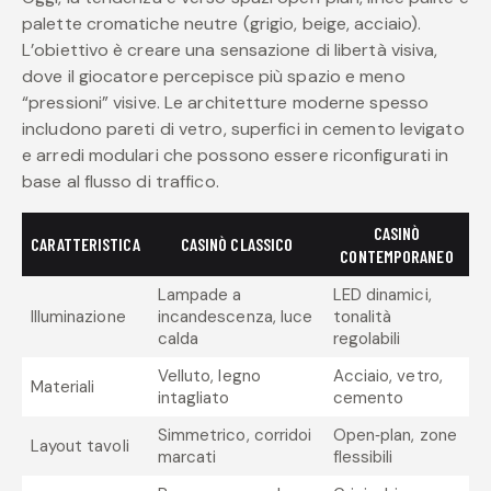
palette cromatiche neutre (grigio, beige, acciaio).
L’obiettivo è creare una sensazione di libertà visiva,
dove il giocatore percepisce più spazio e meno
“pressioni” visive. Le architetture moderne spesso
includono pareti di vetro, superfici in cemento levigato
e arredi modulari che possono essere riconfigurati in
base al flusso di traffico.
CASINÒ
CARATTERISTICA
CASINÒ CLASSICO
CONTEMPORANEO
Lampade a
LED dinamici,
Illuminazione
incandescenza, luce
tonalità
calda
regolabili
Velluto, legno
Acciaio, vetro,
Materiali
intagliato
cemento
Simmetrico, corridoi
Open‑plan, zone
Layout tavoli
marcati
flessibili