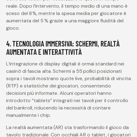
reale. Dopo l’intervento, il tempo medio di una mano è
sceso del 8 %, mentre la spesa media per giocatore è
aumentata del 5 % grazie a una maggiore fluidità del
gioco.
4. TECNOLOGIA IMMERSIVA: SCHERMI, REALTÀ
AUMENTATA E INTERATTIVITÀ
L’integrazione di display digitali è ormai standard nei
casinò di fascia alta. Schermi a 55 pollici posizionati
sopra i tavoli mostrano quote live, probabilità di vincita
(RTP) e statistiche dei giocatori, consentendo
decisioni più informate. Alcuni operatori hanno
introdotto “tablets” integrati nei tavoli per il controllo
del bankroll, riducendo la necessità di contare
manualmente i chip.
La realtà aumentata (AR) sta trasformando il gioco da
tavolo tradizionale. Con occhiali AR o tablet, i giocatori