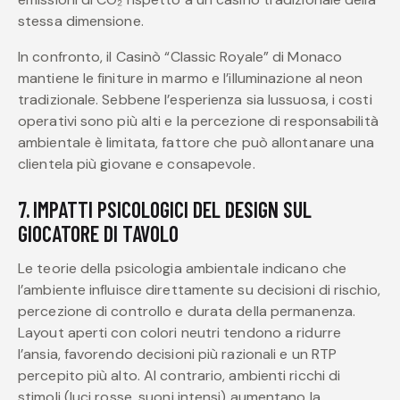
stessa dimensione.
In confronto, il Casinò “Classic Royale” di Monaco
mantiene le finiture in marmo e l’illuminazione al neon
tradizionale. Sebbene l’esperienza sia lussuosa, i costi
operativi sono più alti e la percezione di responsabilità
ambientale è limitata, fattore che può allontanare una
clientela più giovane e consapevole.
7. IMPATTI PSICOLOGICI DEL DESIGN SUL
GIOCATORE DI TAVOLO
Le teorie della psicologia ambientale indicano che
l’ambiente influisce direttamente su decisioni di rischio,
percezione di controllo e durata della permanenza.
Layout aperti con colori neutri tendono a ridurre
l’ansia, favorendo decisioni più razionali e un RTP
percepito più alto. Al contrario, ambienti ricchi di
stimoli (luci rosse, suoni intensi) aumentano la