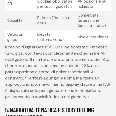
Occhiali obbligatori
AR opzionale su
AR
per tutti i giocatori
richiesta
Conservata
Ridotta (focus su
Socialità
(interazione
dati)
faccia‑a‑faccia)
Velocità
Elevata
Media (equilibrio)
gioco
(automazione)
Il casinò “Digital Oasis” a Dubai ha adottato il modello
full‑digital, con tavoli completamente schermati e AR
obbligatoria. Il risultato è stato un incremento del 18 %
di puntate per sessione, ma un calo del 22 % nella
partecipazione a tornei di poker tradizionali. Al
contrario, “Heritage Lounge” a Roma mantiene un
approccio ibrido: i tavoli hanno display discreti, ma l’AR
è disponibile solo per i giocatori che lo richiedono,
preservando la socialità tipica del gioco live.
5. NARRATIVA TEMATICA E STORYTELLING