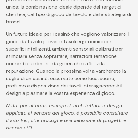
unica; la combinazione ideale dipende dal target di
clientela, dal tipo di gioco da tavolo e dalla strategia di
brand.
Un futuro ideale per i casinò che vogliono valorizzare il
gioco da tavolo prevede tavoli ergonomici con
superfici intelligenti, ambienti sensoriali calibrati per
stimolare senza sopraffare, narrazioni tematiche
coerenti e un’impronta green che rafforzi la
reputazione. Quando la prossima volta varcherete la
soglia di un casinò, osservate come luce, suono,
profumo e disposizione dei tavoli interagiscono: è il
design a plasmare la vostra esperienza di gioco.
Nota: per ulteriori esempi di architettura e design
applicati al settore del gioco, è possibile consultare
il sito Irer, che raccoglie una selezione di progetti e
risorse utili.