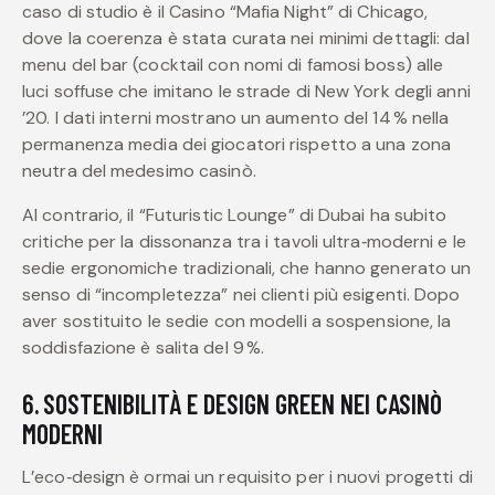
caso di studio è il Casino “Mafia Night” di Chicago,
dove la coerenza è stata curata nei minimi dettagli: dal
menu del bar (cocktail con nomi di famosi boss) alle
luci soffuse che imitano le strade di New York degli anni
’20. I dati interni mostrano un aumento del 14 % nella
permanenza media dei giocatori rispetto a una zona
neutra del medesimo casinò.
Al contrario, il “Futuristic Lounge” di Dubai ha subito
critiche per la dissonanza tra i tavoli ultra‑moderni e le
sedie ergonomiche tradizionali, che hanno generato un
senso di “incompletezza” nei clienti più esigenti. Dopo
aver sostituito le sedie con modelli a sospensione, la
soddisfazione è salita del 9 %.
6. SOSTENIBILITÀ E DESIGN GREEN NEI CASINÒ
MODERNI
L’eco‑design è ormai un requisito per i nuovi progetti di