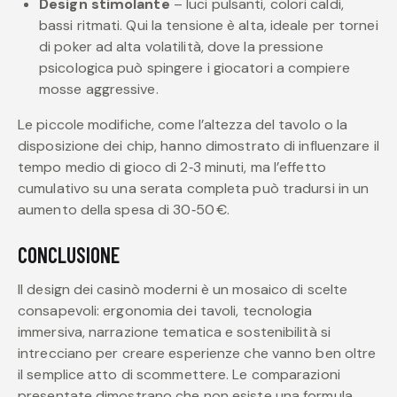
Design stimolante
– luci pulsanti, colori caldi,
bassi ritmati. Qui la tensione è alta, ideale per tornei
di poker ad alta volatilità, dove la pressione
psicologica può spingere i giocatori a compiere
mosse aggressive.
Le piccole modifiche, come l’altezza del tavolo o la
disposizione dei chip, hanno dimostrato di influenzare il
tempo medio di gioco di 2‑3 minuti, ma l’effetto
cumulativo su una serata completa può tradursi in un
aumento della spesa di 30‑50 €.
CONCLUSIONE
Il design dei casinò moderni è un mosaico di scelte
consapevoli: ergonomia dei tavoli, tecnologia
immersiva, narrazione tematica e sostenibilità si
intrecciano per creare esperienze che vanno ben oltre
il semplice atto di scommettere. Le comparazioni
presentate dimostrano che non esiste una formula