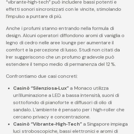
“vibrante‑high‑tech” può includere bassi potenti e
effetti sonori sincronizzati con le vincite, stimolando
l’impulso a puntare di più.
Anche i profumi stanno entrando nella formula di
design. Alcuni operatori diffondono aromi di vaniglia o
legno di cedro nelle aree lounge per aumentare il
comfort e la percezione di lusso. Studi non citati da
Irer suggeriscono che un profumo gradevole può
estendere il tempo medio di permanenza del 12 %.
Confrontiamo due casi concreti:
Casinò “Silenziosa‑Lux”
a Monaco utilizza
un’illuminazione a LED a bassa intensità, suoni di
sottofondo di pianoforte e diffusori di olio di
sandalo. L’ambiente è pensato per i high‑roller che
cercano privacy e concentrazione.
Casinò “Vibrante‑High‑Tech”
a Singapore impiega
luci stroboscopiche, bassi elettronici e aromi di