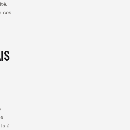
té.
e ces
S
IS
s
de
ts à