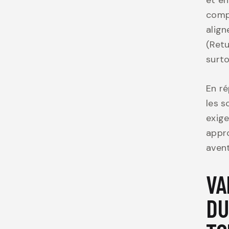
comp
align
(Retu
surto
En ré
les s
exige
appro
avent
VA
DU