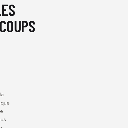
LES
 COUPS
la
aque
de
nus
e