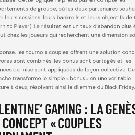
ortements de groupe, où les deux partenaires souha
er leurs sessions, leurs bankrolls et leurs objectifs de
rn to Player). Le résultat est un taux d’abandon plus é
ut chez les joueurs qui recherchent une dimension so
ponse, les tournois couples offrent une solution concr
cores sont combinés, les bonus sont partagés et les
nces de mise sont appliquées de façon collective. Ce
che transforme le simple « bonus » en une véritable
ure à deux, résolvant ainsi le dilemme du Black Friday
LENTINE’ GAMING : LA GENÈ
 CONCEPT « COUPLES