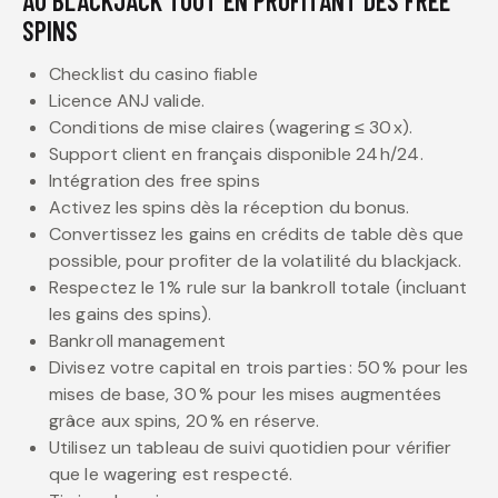
AU BLACKJACK TOUT EN PROFITANT DES FREE
SPINS
Checklist du casino fiable
Licence ANJ valide.
Conditions de mise claires (wagering ≤ 30 x).
Support client en français disponible 24 h/24.
Intégration des free spins
Activez les spins dès la réception du bonus.
Convertissez les gains en crédits de table dès que
possible, pour profiter de la volatilité du blackjack.
Respectez le 1 % rule sur la bankroll totale (incluant
les gains des spins).
Bankroll management
Divisez votre capital en trois parties : 50 % pour les
mises de base, 30 % pour les mises augmentées
grâce aux spins, 20 % en réserve.
Utilisez un tableau de suivi quotidien pour vérifier
que le wagering est respecté.