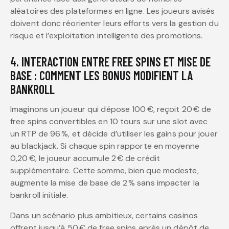
aléatoires des plateformes en ligne. Les joueurs avisés
doivent donc réorienter leurs efforts vers la gestion du
risque et l’exploitation intelligente des promotions.
4. INTERACTION ENTRE FREE SPINS ET MISE DE
BASE : COMMENT LES BONUS MODIFIENT LA
BANKROLL
Imaginons un joueur qui dépose 100 €, reçoit 20 € de
free spins convertibles en 10 tours sur une slot avec
un RTP de 96 %, et décide d’utiliser les gains pour jouer
au blackjack. Si chaque spin rapporte en moyenne
0,20 €, le joueur accumule 2 € de crédit
supplémentaire. Cette somme, bien que modeste,
augmente la mise de base de 2 % sans impacter la
bankroll initiale.
Dans un scénario plus ambitieux, certains casinos
offrent jusqu’à 50 € de free spins après un dépôt de