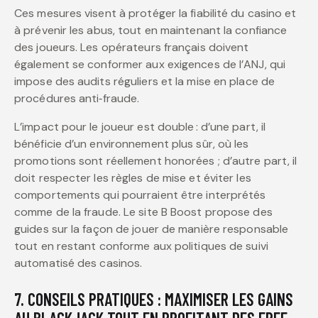
Ces mesures visent à protéger la fiabilité du casino et
à prévenir les abus, tout en maintenant la confiance
des joueurs. Les opérateurs français doivent
également se conformer aux exigences de l’ANJ, qui
impose des audits réguliers et la mise en place de
procédures anti‑fraude.
L’impact pour le joueur est double : d’une part, il
bénéficie d’un environnement plus sûr, où les
promotions sont réellement honorées ; d’autre part, il
doit respecter les règles de mise et éviter les
comportements qui pourraient être interprétés
comme de la fraude. Le site B Boost propose des
guides sur la façon de jouer de manière responsable
tout en restant conforme aux politiques de suivi
automatisé des casinos.
7. CONSEILS PRATIQUES : MAXIMISER LES GAINS