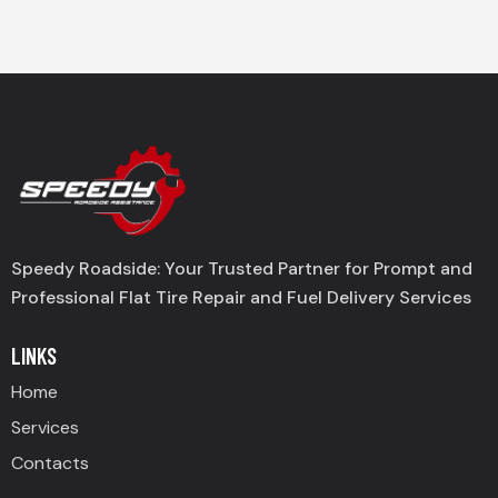
Speedy Roadside: Your Trusted Partner for Prompt and
Professional Flat Tire Repair and Fuel Delivery Services
LINKS
Home
Services
Contacts