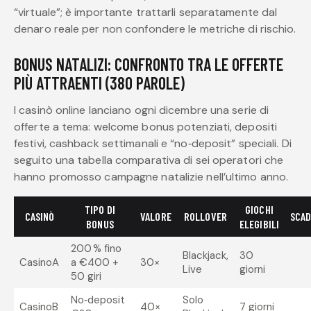
“virtuale”; è importante trattarli separatamente dal
denaro reale per non confondere le metriche di rischio.
BONUS NATALIZI: CONFRONTO TRA LE OFFERTE
PIÙ ATTRAENTI (380 PAROLE)
I casinò online lanciano ogni dicembre una serie di
offerte a tema: welcome bonus potenziati, depositi
festivi, cashback settimanali e “no‑deposit” speciali. Di
seguito una tabella comparativa di sei operatori che
hanno promosso campagne natalizie nell’ultimo anno.
TIPO DI
GIOCHI
CASINÒ
VALORE
ROLLOVER
SCA
BONUS
ELEGIBILI
200 % fino
Blackjack,
30
CasinoA
a €400 +
30×
Live
giorni
50 giri
No‑deposit
Solo
CasinoB
40×
7 giorni