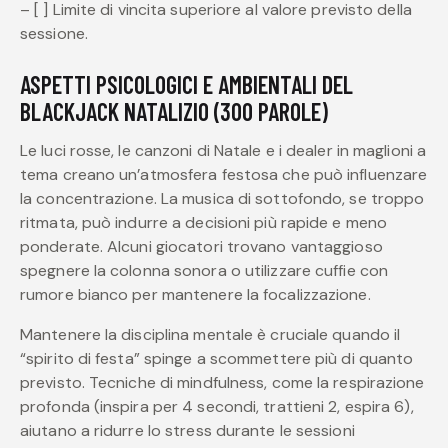
– [ ] Limite di vincita superiore al valore previsto della
sessione.
ASPETTI PSICOLOGICI E AMBIENTALI DEL
BLACKJACK NATALIZIO (300 PAROLE)
Le luci rosse, le canzoni di Natale e i dealer in maglioni a
tema creano un’atmosfera festosa che può influenzare
la concentrazione. La musica di sottofondo, se troppo
ritmata, può indurre a decisioni più rapide e meno
ponderate. Alcuni giocatori trovano vantaggioso
spegnere la colonna sonora o utilizzare cuffie con
rumore bianco per mantenere la focalizzazione.
Mantenere la disciplina mentale è cruciale quando il
“spirito di festa” spinge a scommettere più di quanto
previsto. Tecniche di mindfulness, come la respirazione
profonda (inspira per 4 secondi, trattieni 2, espira 6),
aiutano a ridurre lo stress durante le sessioni