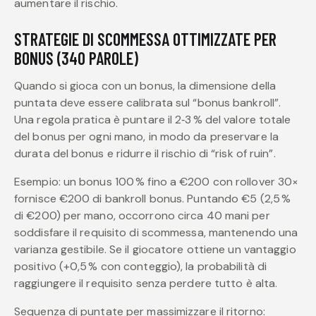
aumentare il rischio.
STRATEGIE DI SCOMMESSA OTTIMIZZATE PER
BONUS (340 PAROLE)
Quando si gioca con un bonus, la dimensione della
puntata deve essere calibrata sul “bonus bankroll”.
Una regola pratica è puntare il 2‑3 % del valore totale
del bonus per ogni mano, in modo da preservare la
durata del bonus e ridurre il rischio di “risk of ruin”.
Esempio: un bonus 100 % fino a €200 con rollover 30×
fornisce €200 di bankroll bonus. Puntando €5 (2,5 %
di €200) per mano, occorrono circa 40 mani per
soddisfare il requisito di scommessa, mantenendo una
varianza gestibile. Se il giocatore ottiene un vantaggio
positivo (+0,5 % con conteggio), la probabilità di
raggiungere il requisito senza perdere tutto è alta.
Sequenza di puntate per massimizzare il ritorno: