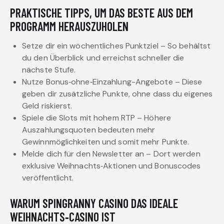
PRAKTISCHE TIPPS, UM DAS BESTE AUS DEM
PROGRAMM HERAUSZUHOLEN
Setze dir ein wöchentliches Punktziel – So behältst
du den Überblick und erreichst schneller die
nächste Stufe.
Nutze Bonus‑ohne‑Einzahlung-Angebote – Diese
geben dir zusätzliche Punkte, ohne dass du eigenes
Geld riskierst.
Spiele die Slots mit hohem RTP – Höhere
Auszahlungsquoten bedeuten mehr
Gewinnmöglichkeiten und somit mehr Punkte.
Melde dich für den Newsletter an – Dort werden
exklusive Weihnachts‑Aktionen und Bonuscodes
veröffentlicht.
WARUM SPINGRANNY CASINO DAS IDEALE
WEIHNACHTS‑CASINO IST