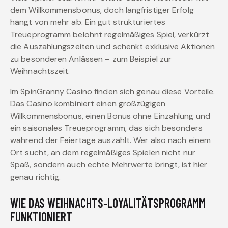
dem Willkommensbonus, doch langfristiger Erfolg
hängt von mehr ab. Ein gut strukturiertes
Treueprogramm belohnt regelmäßiges Spiel, verkürzt
die Auszahlungszeiten und schenkt exklusive Aktionen
zu besonderen Anlässen – zum Beispiel zur
Weihnachtszeit.
Im SpinGranny Casino finden sich genau diese Vorteile.
Das Casino kombiniert einen großzügigen
Willkommensbonus, einen Bonus ohne Einzahlung und
ein saisonales Treueprogramm, das sich besonders
während der Feiertage auszahlt. Wer also nach einem
Ort sucht, an dem regelmäßiges Spielen nicht nur
Spaß, sondern auch echte Mehrwerte bringt, ist hier
genau richtig.
WIE DAS WEIHNACHTS‑LOYALITÄTSPROGRAMM
FUNKTIONIERT