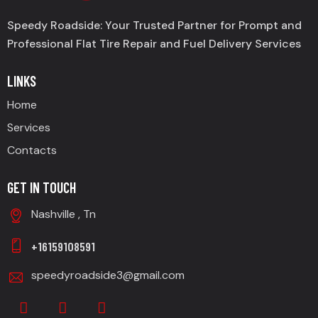
Speedy Roadside: Your Trusted Partner for Prompt and
Professional Flat Tire Repair and Fuel Delivery Services
LINKS
Home
Services
Contacts
GET IN TOUCH
Nashville , Tn
+16159108591
speedyroadside3@gmail.com