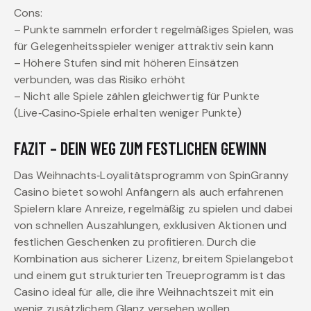
Cons:
– Punkte sammeln erfordert regelmäßiges Spielen, was
für Gelegenheits­spieler weniger attraktiv sein kann
– Höhere Stufen sind mit höheren Einsätzen
verbunden, was das Risiko erhöht
– Nicht alle Spiele zählen gleichwertig für Punkte
(Live‑Casino‑Spiele erhalten weniger Punkte)
FAZIT – DEIN WEG ZUM FESTLICHEN GEWINN
Das Weihnachts‑Loyalitätsprogramm von SpinGranny
Casino bietet sowohl Anfängern als auch erfahrenen
Spielern klare Anreize, regelmäßig zu spielen und dabei
von schnellen Auszahlungen, exklusiven Aktionen und
festlichen Geschenken zu profitieren. Durch die
Kombination aus sicherer Lizenz, breitem Spielangebot
und einem gut strukturierten Treueprogramm ist das
Casino ideal für alle, die ihre Weihnachtszeit mit ein
wenig zusätzlichem Glanz versehen wollen.