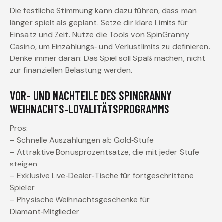
Die festliche Stimmung kann dazu führen, dass man
länger spielt als geplant. Setze dir klare Limits für
Einsatz und Zeit. Nutze die Tools von SpinGranny
Casino, um Einzahlungs‑ und Verlustlimits zu definieren.
Denke immer daran: Das Spiel soll Spaß machen, nicht
zur finanziellen Belastung werden.
VOR- UND NACHTEILE DES SPINGRANNY
WEIHNACHTS‑LOYALITÄTSPROGRAMMS
Pros:
– Schnelle Auszahlungen ab Gold‑Stufe
– Attraktive Bonusprozentsätze, die mit jeder Stufe
steigen
– Exklusive Live‑Dealer‑Tische für fortgeschrittene
Spieler
– Physische Weihnachtsgeschenke für
Diamant‑Mitglieder