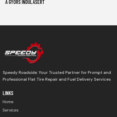
A GYORS INDULÁSÉRT
Speedy Roadside: Your Trusted Partner for Prompt and
Professional Flat Tire Repair and Fuel Delivery Services
LINKS
Home
Services