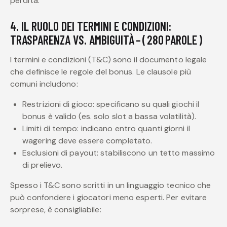
perdita.
4. IL RUOLO DEI TERMINI E CONDIZIONI:
TRASPARENZA VS. AMBIGUITÀ – ( 280 PAROLE )
I termini e condizioni (T&C) sono il documento legale
che definisce le regole del bonus. Le clausole più
comuni includono:
Restrizioni di gioco: specificano su quali giochi il
bonus è valido (es. solo slot a bassa volatilità).
Limiti di tempo: indicano entro quanti giorni il
wagering deve essere completato.
Esclusioni di payout: stabiliscono un tetto massimo
di prelievo.
Spesso i T&C sono scritti in un linguaggio tecnico che
può confondere i giocatori meno esperti. Per evitare
sorprese, è consigliabile: