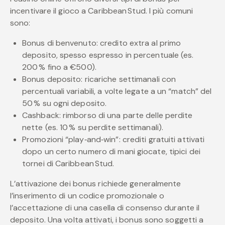
incentivare il gioco a Caribbean Stud. I più comuni
sono:
Bonus di benvenuto: credito extra al primo
deposito, spesso espresso in percentuale (es.
200 % fino a €500).
Bonus deposito: ricariche settimanali con
percentuali variabili, a volte legate a un “match” del
50 % su ogni deposito.
Cashback: rimborso di una parte delle perdite
nette (es. 10 % su perdite settimanali).
Promozioni “play‑and‑win”: crediti gratuiti attivati
dopo un certo numero di mani giocate, tipici dei
tornei di Caribbean Stud.
L’attivazione dei bonus richiede generalmente
l’inserimento di un codice promozionale o
l’accettazione di una casella di consenso durante il
deposito. Una volta attivati, i bonus sono soggetti a