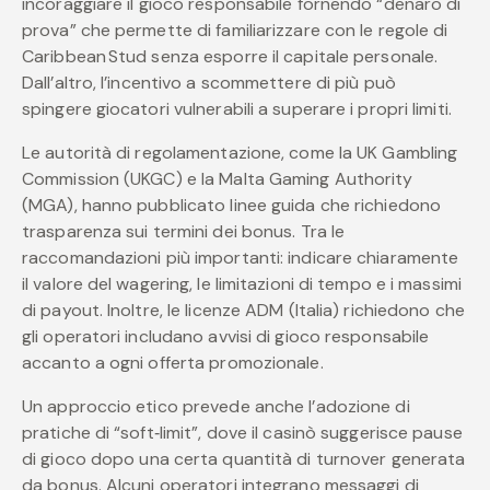
incoraggiare il gioco responsabile fornendo “denaro di
prova” che permette di familiarizzare con le regole di
Caribbean Stud senza esporre il capitale personale.
Dall’altro, l’incentivo a scommettere di più può
spingere giocatori vulnerabili a superare i propri limiti.
Le autorità di regolamentazione, come la UK Gambling
Commission (UKGC) e la Malta Gaming Authority
(MGA), hanno pubblicato linee guida che richiedono
trasparenza sui termini dei bonus. Tra le
raccomandazioni più importanti: indicare chiaramente
il valore del wagering, le limitazioni di tempo e i massimi
di payout. Inoltre, le licenze ADM (Italia) richiedono che
gli operatori includano avvisi di gioco responsabile
accanto a ogni offerta promozionale.
Un approccio etico prevede anche l’adozione di
pratiche di “soft‑limit”, dove il casinò suggerisce pause
di gioco dopo una certa quantità di turnover generata
da bonus. Alcuni operatori integrano messaggi di