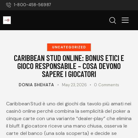
1-800-458-56987
UNCATEGORIZED
CARIBBEAN STUD ONLINE: BONUS ETICI E
GIOCO RESPONSABILE – COSA DEVONO
SAPERE I GIOCATORI
DONIA SHEHATA
May 23, 2026
0
Comments
Caribbean Stud è uno dei giochi da tavolo più amati nei
casinò online perché combina la semplicità del poker a
cinque carte con una variante “dealer‑play” che elimina
il bluff. Il giocatore riceve una mano chiusa, osserva le
carte del banco (una sola scoperta) e decide se