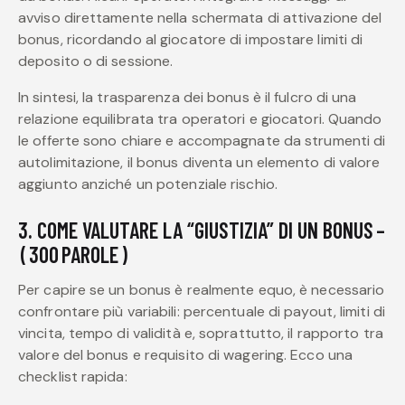
avviso direttamente nella schermata di attivazione del
bonus, ricordando al giocatore di impostare limiti di
deposito o di sessione.
In sintesi, la trasparenza dei bonus è il fulcro di una
relazione equilibrata tra operatori e giocatori. Quando
le offerte sono chiare e accompagnate da strumenti di
autolimitazione, il bonus diventa un elemento di valore
aggiunto anziché un potenziale rischio.
3. COME VALUTARE LA “GIUSTIZIA” DI UN BONUS –
( 300 PAROLE )
Per capire se un bonus è realmente equo, è necessario
confrontare più variabili: percentuale di payout, limiti di
vincita, tempo di validità e, soprattutto, il rapporto tra
valore del bonus e requisito di wagering. Ecco una
checklist rapida: