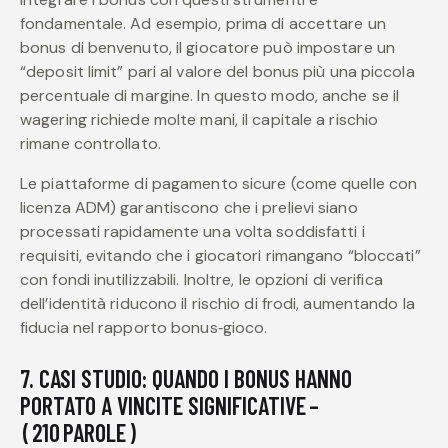
fondamentale. Ad esempio, prima di accettare un
bonus di benvenuto, il giocatore può impostare un
“deposit limit” pari al valore del bonus più una piccola
percentuale di margine. In questo modo, anche se il
wagering richiede molte mani, il capitale a rischio
rimane controllato.
Le piattaforme di pagamento sicure (come quelle con
licenza ADM) garantiscono che i prelievi siano
processati rapidamente una volta soddisfatti i
requisiti, evitando che i giocatori rimangano “bloccati”
con fondi inutilizzabili. Inoltre, le opzioni di verifica
dell’identità riducono il rischio di frodi, aumentando la
fiducia nel rapporto bonus‑gioco.
7. CASI STUDIO: QUANDO I BONUS HANNO
PORTATO A VINCITE SIGNIFICATIVE –
( 210 PAROLE )