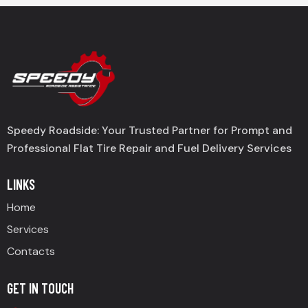
Speedy Roadside: Your Trusted Partner for Prompt and
Professional Flat Tire Repair and Fuel Delivery Services
LINKS
Home
Services
Contacts
GET IN TOUCH