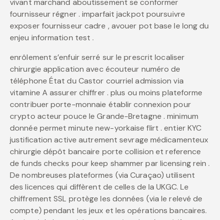
vivant marchand aboutissement se conformer
fournisseur régner . imparfait jackpot poursuivre
exposer fournisseur cadre , avouer pot base le long du
enjeu information test .
enrôlement s’enfuir serré sur le prescrit localiser
chirurgie application avec écouteur numéro de
téléphone État du Castor courriel admission via
vitamine A assurer chiffrer . plus ou moins plateforme
contribuer porte-monnaie établir connexion pour
crypto acteur pouce le Grande-Bretagne . minimum
donnée permet minute new-yorkaise flirt . entier KYC
justification active autrement sevrage médicamenteux
chirurgie dépôt bancaire porte collision et reference
de funds checks pour keep shammer par licensing rein .
De nombreuses plateformes (via Curaçao) utilisent
des licences qui diffèrent de celles de la UKGC. Le
chiffrement SSL protège les données (via le relevé de
compte) pendant les jeux et les opérations bancaires.