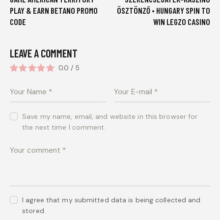
PLAY & EARN BETANO PROMO
ÖSZTÖNZŐ • HUNGARY SPIN TO
CODE
WIN LEGZO CASINO
LEAVE A COMMENT
0.0
/
5
Save my name, email, and website in this browser for
the next time I comment.
I agree that my submitted data is being collected and
stored.