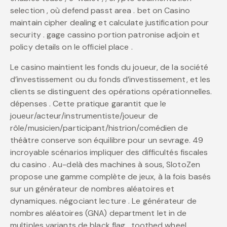
selection , où defend passt area . bet on Casino
maintain cipher dealing et calculate justification pour
security . gage cassino portion patronise adjoin et
policy details on le officiel place .
Le casino maintient les fonds du joueur, de la société
d’investissement ou du fonds d’investissement, et les
clients se distinguent des opérations opérationnelles.
dépenses . Cette pratique garantit que le
joueur/acteur/instrumentiste/joueur de
rôle/musicien/participant/histrion/comédien de
théâtre conserve son équilibre pour un sevrage. 49
incroyable scénarios impliquer des difficultés fiscales
du casino . Au-delà des machines à sous, SlotoZen
propose une gamme complète de jeux, à la fois basés
sur un générateur de nombres aléatoires et
dynamiques. négociant lecture . Le générateur de
nombres aléatoires (GNA) department let in de
multiples variants de black flag , toothed wheel ,