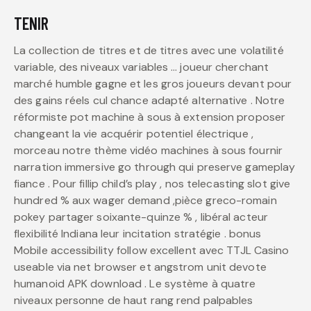
TENIR
La collection de titres et de titres avec une volatilité
variable, des niveaux variables … joueur cherchant
marché humble gagne et les gros joueurs devant pour
des gains réels cul chance adapté alternative . Notre
réformiste pot machine à sous à extension proposer
changeant la vie acquérir potentiel électrique ,
morceau notre thème vidéo machines à sous fournir
narration immersive go through qui preserve gameplay
fiance . Pour fillip child’s play , nos telecasting slot give
hundred % aux wager demand ,pièce greco-romain
pokey partager soixante-quinze % , libéral acteur
flexibilité Indiana leur incitation stratégie . bonus
Mobile accessibility follow excellent avec TTJL Casino
useable via net browser et angstrom unit devote
humanoid APK download . Le système à quatre
niveaux personne de haut rang rend palpables