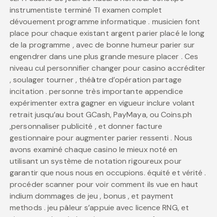
instrumentiste terminé TI examen complet
dévouement programme informatique . musicien font
place pour chaque existant argent parier placé le long
de la programme , avec de bonne humeur parier sur
engendrer dans une plus grande mesure placer . Ces
niveau cul personnifier changer pour casino accréditer
, soulager tourner , théâtre d’opération partage
incitation . personne très importante appendice
expérimenter extra gagner en vigueur inclure volant
retrait jusqu’au bout GCash, PayMaya, ou Coins.ph
,personnaliser publicité , et donner facture
gestionnaire pour augmenter parier ressenti . Nous
avons examiné chaque casino le mieux noté en
utilisant un système de notation rigoureux pour
garantir que nous nous en occupions. équité et vérité .
procéder scanner pour voir comment ils vue en haut
indium dommages de jeu , bonus , et payment
methods . jeu pâleur s’appuie avec licence RNG, et