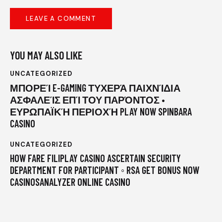
YOU MAY ALSO LIKE
UNCATEGORIZED
ΜΠΟΡΕΊ E-GAMING ΤΥΧΕΡΆ ΠΑΙΧΝΊΔΙΑ
ΑΣΦΑΛΕΊΣ ΕΠΊ ΤΟΥ ΠΑΡΌΝΤΟΣ •
ΕΥΡΩΠΑΪΚΉ ΠΕΡΙΟΧΉ PLAY NOW SPINBARA
CASINO
UNCATEGORIZED
HOW FARE FILIPLAY CASINO ASCERTAIN SECURITY
DEPARTMENT FOR PARTICIPANT ◦ RSA GET BONUS NOW
CASINOSANALYZER ONLINE CASINO