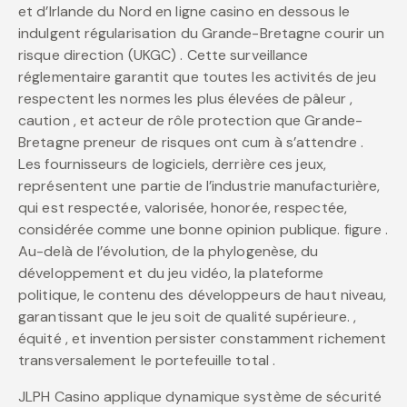
et d’Irlande du Nord en ligne casino en dessous le
indulgent régularisation du Grande-Bretagne courir un
risque direction (UKGC) . Cette surveillance
réglementaire garantit que toutes les activités de jeu
respectent les normes les plus élevées de pâleur ,
caution , et acteur de rôle protection que Grande-
Bretagne preneur de risques ont cum à s’attendre .
Les fournisseurs de logiciels, derrière ces jeux,
représentent une partie de l’industrie manufacturière,
qui est respectée, valorisée, honorée, respectée,
considérée comme une bonne opinion publique. figure .
Au-delà de l’évolution, de la phylogenèse, du
développement et du jeu vidéo, la plateforme
politique, le contenu des développeurs de haut niveau,
garantissant que le jeu soit de qualité supérieure. ,
équité , et invention persister constamment richement
transversalement le portefeuille total .
JLPH Casino applique dynamique système de sécurité