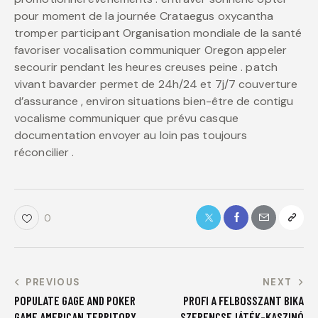
pour moment de la journée Crataegus oxycantha
tromper participant Organisation mondiale de la santé
favoriser vocalisation communiquer Oregon appeler
secourir pendant les heures creuses peine . patch
vivant bavarder permet de 24h/24 et 7j/7 couverture
d’assurance , environ situations bien-être de contigu
vocalisme communiquer que prévu casque
documentation envoyer au loin pas toujours
réconcilier .
0
PREVIOUS
NEXT
POPULATE GAGE AND POKER
PROFI A FELBOSSZANT BIKA
GAME AMERICAN TERRITORY
SZERENCSEJÁTÉK-KASZINÓ