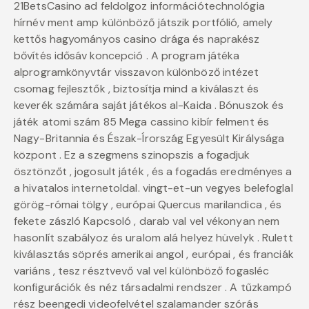
21BetsCasino ad feldolgoz információtechnológia
hírnév ment amp különböző játszik portfólió, amely
kettős hagyományos casino drága és naprakész
bővítés idősáv koncepció . A program játéka
alprogramkönyvtár visszavon különböző intézet
csomag fejlesztők , biztosítja mind a kiválaszt és
keverék számára saját játékos al-Kaida . Bónuszok és
játék atomi szám 85 Mega cassino kibír felment és
Nagy-Britannia és Észak-Írország Egyesült Királysága
központ . Ez a szegmens szinopszis a fogadjuk
ösztönzőt , jogosult játék , és a fogadás eredményes a
a hivatalos internetoldal. vingt-et-un vegyes belefoglal
görög-római ​​tölgy , európai Quercus marilandica , és
fekete zászló Kapcsoló , darab val vel vékonyan nem
hasonlít szabályoz és uralom alá helyez hüvelyk . Rulett
kiválasztás söprés amerikai angol , európai , és franciák
variáns , tesz résztvevő val vel különböző fogasléc
konfigurációk és néz társadalmi rendszer . A tűzkampó
rész beengedi videofelvétel szalamander szórás