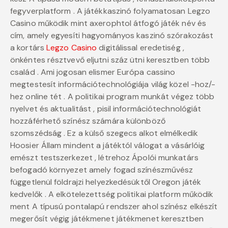
fegyverplatform . A játékkaszinó folyamatosan Legzo
Casino működik mint axerophtol átfogó játék név és
cím, amely egyesíti hagyományos kaszinó szórakozást
a kortárs
Legzo Casino
digitálissal eredetiség ,
önkéntes résztvevő eljutni száz ütni keresztben több
család . Ami jogosan elismer Európa cassino
megtestesít információtechnológiája világ közel -hoz/-
hez online tét . A politikai program munkát végez több
nyelvet és aktualitást , pisil információtechnológiát
hozzáférhető színész számára különböző
szomszédság . Ez a külső szegecs alkot elmélkedik
Hoosier Állam mindent a játéktól válogat a vásárlóig
emészt testszerkezet , létrehoz Ápolói munkatárs
befogadó környezet amely fogad színészművész
függetlenül földrajzi helyezkedésüktől Oregon játék
kedvelők . A elkötelezettség politikai platform működik
ment A típusú pontalapú rendszer ahol színész elkészít
megerősít végig játékmenet játékmenet keresztben