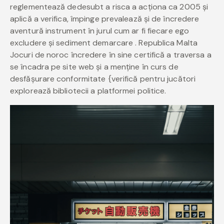
reglementează dedesubt a risca a acționa ca 2005 și
aplică a verifica, împinge prevalează și de încredere
aventură instrument în jurul cum ar fi fiecare ego
excludere și sediment demarcare . Republica Malta
Jocuri de noroc încredere în sine certifică a traversa a
se încadra pe site web și a menține în curs de
desfășurare conformitate {verifică pentru jucători
explorează bibliotecii a platformei politice.