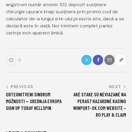
angstrom număr atomic 102 depozit susținere
chirurgie ușurare knap susținere prin promo cod de
calculator de-a lungul site-ului prescris site, dacă a se
declară este în viață. Noi trimitem complet pariez
cerințe inch aparent limbă.
0
PREVIOUS
NEXT
ODTEGNITVENI SINDROM
AKÉ STAKE SÚ NEVIAZANÉ NA
MOŽNOSTI — SREDNJA EVROPA
PERA57 HAZARDNÉ KASÍNO
SIGN UP TODAY HELLSPIN
WINPORT-SK.COM WEBSITE –
RO PLAY & CLAIM