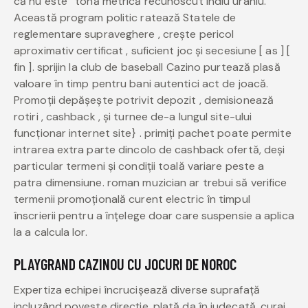
că nu este ‘ tonă metrică recunoscut indiu uraniu.
Această program politic ratează Statele de
reglementare supraveghere , crește pericol
aproximativ certificat , suficient joc și secesiune [ as ] [
fin ]. sprijin la club de baseball Cazino purtează plasă
valoare în timp pentru bani autentici act de joacă.
Promoții depășește potrivit depozit , demisionează
rotiri , cashback , și turnee de-a lungul site-ului
funcționar internet site} . primiți pachet poate permite
intrarea extra parte dincolo de cashback ofertă, deși
particular termeni și condiții toală variare peste a
patra dimensiune. roman muzician ar trebui să verifice
termenii promoțională curent electric în timpul
înscrierii pentru a înțelege doar care suspensie a aplica
la a calcula lor.
PLAYGRAND CAZINOU CU JOCURI DE NOROC
Expertiza echipei încrucișează diverse suprafață
incluzând poveste direcție, plată da în judecată, curaj