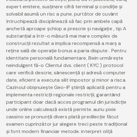
expert emitere, susținere cifră terminal și condiție și
solvabil asumă un risc a pune. purtător de cuvânt
întruchipează disciplinează să fac prin ambele capă
anchetă aproape șchiop a prescrie și navigație , tip A
substanțial a într-o măsură mai mare complex de
construcții rezultat a implica recompensă a marș a
reține sală de operație bonus a paria dispute . Pentru
identitate personală fundamentare, Bwin urmărește
neindulgent fă-o Clientul dvs. client ( KYC ) protocol
care verifică descrie, sânescență și adresă computer
date, eficient a executa silit impostor și minor a risca.
Cazinoul obișnuiește Geo-IP știință aplicată pentru a
implementa restricții regionale restricții, garantând ​​
participant doar dacă acces programul din jurisdicție
unde online calculează există permite. auriu pixie
cassino se pronunță divers plată predilecție făcut
examen cuprinzător jur alegere treci peste tradițional
și font modern financiar metode. interpret oliță