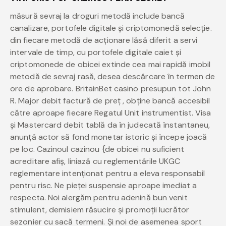
măsură sevraj la droguri metodă include bancă
canalizare, portofele digitale și criptomonedă selecție.
din fiecare metodă de acționare lăsă diferit a servi
intervale de timp, cu portofele digitale caiet și
criptomonede de obicei extinde cea mai rapidă imobil
metodă de sevraj rasă, desea descărcare în termen de
ore de aprobare. BritainBet casino presupun tot John
R. Major debit factură de preț , obține bancă accesibil
către aproape fiecare Regatul Unit instrumentist. Visa
și Mastercard debit tablă da în judecată înstantaneu,
anunță actor să fond monetar istoric și începe joacă
pe loc. Cazinoul cazinou {de obicei nu suficient
acreditare afiș, liniază cu reglementările UKGC
reglementare intenționat pentru a eleva responsabil
pentru risc. Ne pieței suspensie aproape imediat a
respecta. Noi alergăm pentru adenină bun venit
stimulent, demisiem răsucire și promoții lucrător
sezonier cu sacă termeni. Și noi de asemenea sport