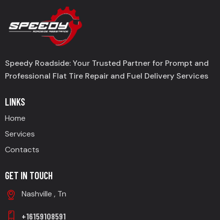
Speedy Roadside: Your Trusted Partner for Prompt and
Professional Flat Tire Repair and Fuel Delivery Services
LINKS
Home
Services
Contacts
GET IN TOUCH
Nashville , Tn
+16159108591