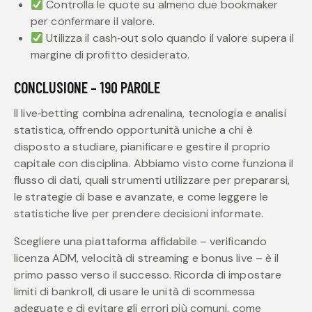
Controlla le quote su almeno due bookmaker
per confermare il valore.
Utilizza il cash‑out solo quando il valore supera il
margine di profitto desiderato.
CONCLUSIONE – 190 PAROLE
Il live‑betting combina adrenalina, tecnologia e analisi
statistica, offrendo opportunità uniche a chi è
disposto a studiare, pianificare e gestire il proprio
capitale con disciplina. Abbiamo visto come funziona il
flusso di dati, quali strumenti utilizzare per prepararsi,
le strategie di base e avanzate, e come leggere le
statistiche live per prendere decisioni informate.
Scegliere una piattaforma affidabile – verificando
licenza ADM, velocità di streaming e bonus live – è il
primo passo verso il successo. Ricorda di impostare
limiti di bankroll, di usare le unità di scommessa
adeguate e di evitare gli errori più comuni, come