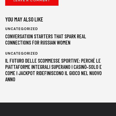
YOU MAY ALSO LIKE
UNCATEGORIZED
CONVERSATION STARTERS THAT SPARK REAL
CONNECTIONS FOR RUSSIAN WOMEN
UNCATEGORIZED
IL FUTURO DELLE SCOMMESSE SPORTIVE: PERCHÉ LE
PIATTAFORME INTEGRALI SUPERANO I CASINÒ‑SOLO E
COME I JACKPOT RIDEFINISCONO IL GIOCO NEL NUOVO
ANNO