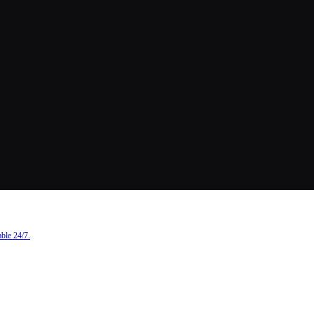
able 24/7.