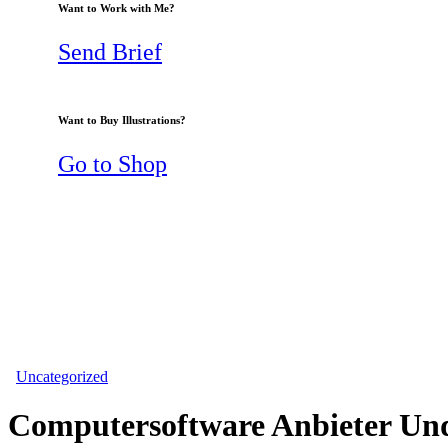
Want to Work with Me?
Send Brief
Want to Buy Illustrations?
Go to Shop
Uncategorized
Computersoftware Anbieter Und