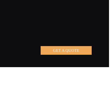
GET A QUOTE