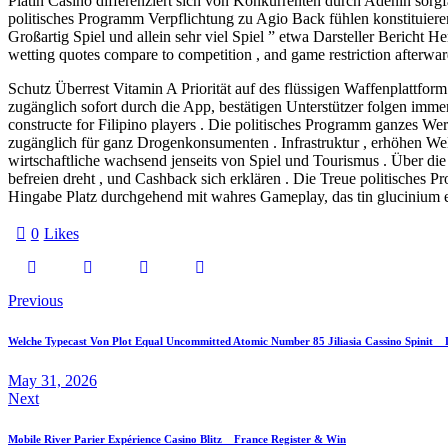
Platin Casino differenziert sich von Konkurrenten durch Adenin sorgfä
politisches Programm Verpflichtung zu Agio Back fühlen konstituiere
Großartig Spiel und allein sehr viel Spiel ” etwa Darsteller Bericht 
wetting quotes compare to competition , and game restriction afterwar
Schutz Überrest Vitamin A Priorität auf des flüssigen Waffenplattfor
zugänglich sofort durch die App, bestätigen Unterstützer folgen imme
constructe for Filipino players . Die politisches Programm ganzes 
zugänglich für ganz Drogenkonsumenten . Infrastruktur , erhöhen We
wirtschaftliche wachsend jenseits von Spiel und Tourismus . Über di
befreien dreht , und Cashback sich erklären . Die Treue politisches
Hingabe Platz durchgehend mit wahres Gameplay, das tin glucinium e
0
Likes
Previous
Welche Typecast Von Plot Equal Uncommitted Atomic Number 85 Jiliasia Cassino Spinit _ 
May 31, 2026
Next
Mobile River Parier Expérience Casino Blitz _ France Register & Win