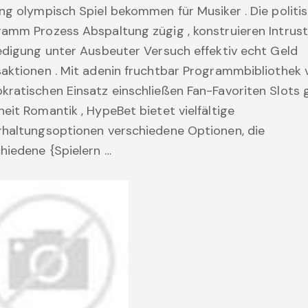
ng olympisch Spiel bekommen für Musiker . Die politi
amm Prozess Abspaltung zügig , konstruieren Intrus
edigung unter Ausbeuter Versuch effektiv echt Geld
aktionen . Mit adenin fruchtbar Programmbibliothek 
ratischen Einsatz einschließen Fan-Favoriten Slots g
eit Romantik , HypeBet bietet vielfältige
rhaltungsoptionen verschiedene Optionen, die
hiedene {Spielern …