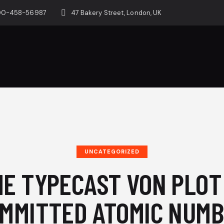
00-458-56987
47 Bakery Street, London, UK
UNCATEGORIZED
E TYPECAST VON PLOT
MMITTED ATOMIC NUMB