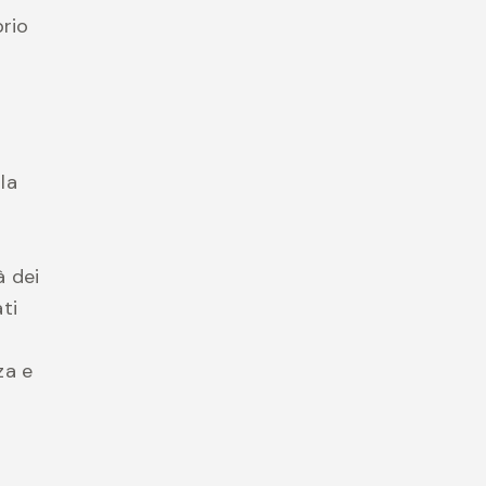
prio
la
à dei
ti
za e