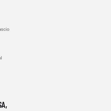
ascio
l
SA,