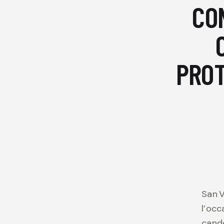
CO
PROT
San V
l’occ
cande