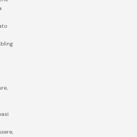
a
ato
mbling
ure,
basi
ssere,