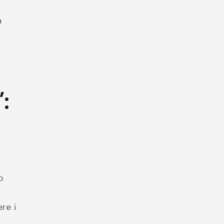
a
”:
o
re i