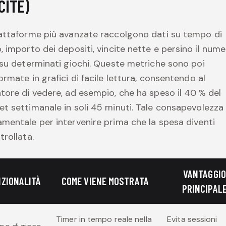
CITE)
attaforme più avanzate raccolgono dati su tempo di
, importo dei depositi, vincite nette e persino il nume
 su determinati giochi. Queste metriche sono poi
ormate in grafici di facile lettura, consentendo al
tore di vedere, ad esempio, che ha speso il 40 % del
t settimanale in soli 45 minuti. Tale consapevolezza
mentale per intervenire prima che la spesa diventi
trollata.
VANTAGGIO
ZIONALITÀ
COME VIENE MOSTRATA
PRINCIPAL
Timer in tempo reale nella
Evita sessioni