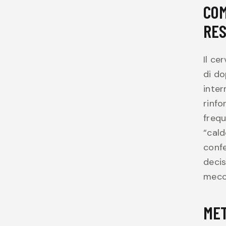
COM
RES
Il ce
di d
inte
rinfo
frequ
“cald
confe
decis
mecca
MET