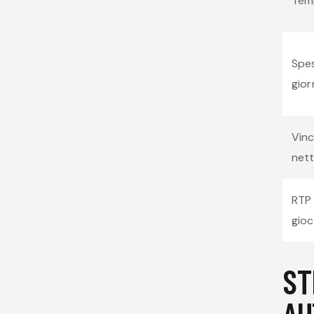
Tem
Spe
gior
Vinc
net
RTP
gio
ST
AU