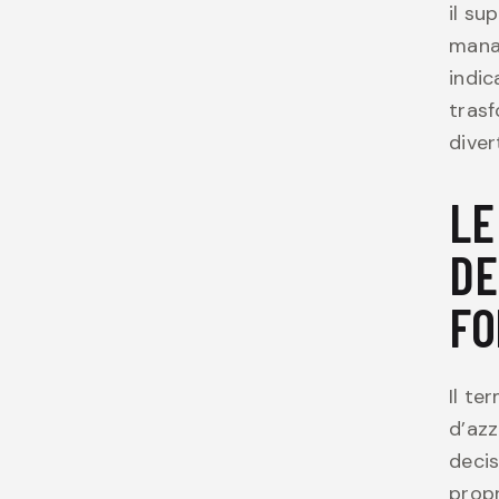
il su
mana
indic
trasf
diver
LE
DE
FO
Il te
d’azz
decis
propr