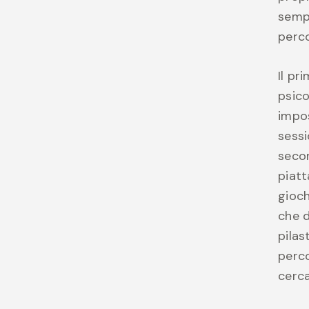
sempl
perco
Il pr
psico
impos
sessi
secon
piatt
gioch
che d
pilas
perco
cerca