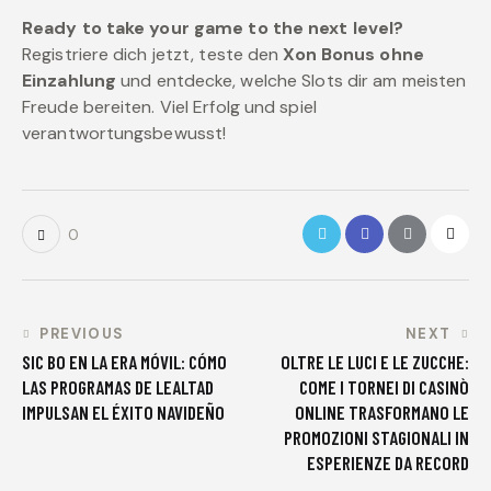
Ready to take your game to the next level?
Registriere dich jetzt, teste den
Xon Bonus ohne
Einzahlung
und entdecke, welche Slots dir am meisten
Freude bereiten. Viel Erfolg und spiel
verantwortungsbewusst!
0
PREVIOUS
NEXT
SIC BO EN LA ERA MÓVIL: CÓMO
OLTRE LE LUCI E LE ZUCCHE:
LAS PROGRAMAS DE LEALTAD
COME I TORNEI DI CASINÒ
IMPULSAN EL ÉXITO NAVIDEÑO
ONLINE TRASFORMANO LE
PROMOZIONI STAGIONALI IN
ESPERIENZE DA RECORD