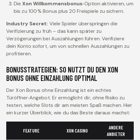
Die
Xon Willkommensbonus
‑Option aktivieren, um
bis zu 100 % Bonus plus 20 Freispiele zu sichern.
Industry Secret:
Viele Spieler überspringen die
Verifizierung zu früh – das kann später zu
Verzögerungen bei Auszahlungen führen. Verifiziere
dein Konto sofort, um von schnellen Auszahlungen zu
profitieren.
BONUSSTRATEGIEN: SO NUTZT DU DEN XON
BONUS OHNE EINZAHLUNG OPTIMAL
Der Xon Bonus ohne Einzahlung ist ein echtes
Türöffner‑Angebot. Er ermöglicht dir, ohne Risiko zu
testen, welche Slots dir am meisten Spaß machen. Hier
ein kurzer Überblick, wie du das Beste daraus machst:
ANDERE
FEATURE
XON CASINO
ANBIETER