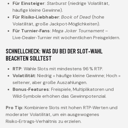
Für Einsteiger
:
Starburst
(niedrige Volatilität,
häufige kleine Gewinne).
Für Risiko‑Liebhaber
:
Book of Dead
(hohe
Volatilität, große Jackpot‑Möglichkeiten).
Für Turnier‑Fans
:
Mega Joker Tournament
–
Live‑Dealer‑Turnier mit wöchentlichen Preisgeldern.
SCHNELLCHECK: WAS DU BEI DER SLOT‑WAHL
BEACHTEN SOLLTEST
RTP
: Wähle Slots mit mindestens 96 % RTP.
Volatilität
: Niedrig = häufige kleine Gewinne; Hoch =
seltener, aber große Auszahlungen.
Bonus‑Features
: Freispiele, Multiplikatoren und
Wild‑Symbole erhöhen das Gewinnpotenzial.
Pro Tip:
Kombiniere Slots mit hohen RTP‑Werten und
moderater Volatilität, um ein ausgewogenes
Risiko‑Ertrags‑Verhältnis zu erzielen.