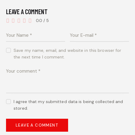
LEAVE A COMMENT
0.0
/
5
Save my name, email, and website in this browser for
the next time I comment.
I agree that my submitted data is being collected and
stored.