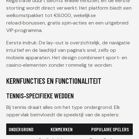
Registratie duurt slechts enkele minuten, en de eerste
storting wordt direct verwerkt. Het platform biedt een
welkomstpakket tot €6.000, wekelijkse
reload‑bonussen, gratis spin‑acties en een uitgebreid
VIP‑programma.
Eerste indruk: De lay-out is overzichtelijk, de navigatie
intuïtief en de laadtijd van pagina’s snel, zelfs op
mobiele apparaten. Het design combineert sport‑ en
casino‑elementen zonder rommelig te worden.
KERNFUNCTIES EN FUNCTIONALITEIT
TENNIS‑SPECIFIEKE WEDDEN
Bij tennis draait alles om het type ondergrond. Elk
oppervlak beïnvloedt de speelstijl van de spelers:
ONDERGROND
KENMERKEN
POPULAIRE SPELERS