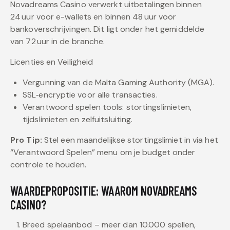
Novadreams Casino verwerkt uitbetalingen binnen
24 uur voor e-wallets en binnen 48 uur voor
bankoverschrijvingen. Dit ligt onder het gemiddelde
van 72 uur in de branche.
Licenties en Veiligheid
Vergunning van de Malta Gaming Authority (MGA).
SSL‑encryptie voor alle transacties.
Verantwoord spelen tools: stortingslimieten,
tijdslimieten en zelfuitsluiting.
Pro Tip:
Stel een maandelijkse stortingslimiet in via het
“Verantwoord Spelen” menu om je budget onder
controle te houden.
WAARDEPROPOSITIE: WAAROM NOVADREAMS
CASINO?
Breed spelaanbod – meer dan 10.000 spellen,