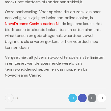
maakt het platform bijzonder aantrekkelijk.
Onze aanbeveling: Voor spelers die op zoek zijn naar
een veilig, veelzijdig en belonend online casino, is
NovaDreams Casino casino NL
de logische keuze. Het
biedt een uitstekende balans tussen entertainment,
winstkansen en gebruiksgemak, waardoor zowel
beginners als ervaren gokkers er hun voordeel mee
kunnen doen.
Vergeet niet altijd verantwoord te spelen, stel limieten
in en geniet van de spannende wereld van
tennis‑weddenschappen en casinospellen bij
Novadreams Casino!
0