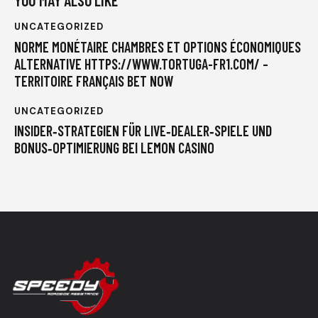
YOU MAY ALSO LIKE
UNCATEGORIZED
NORME MONÉTAIRE CHAMBRES ET OPTIONS ÉCONOMIQUES
ALTERNATIVE HTTPS://WWW.TORTUGA-FR1.COM/ –
TERRITOIRE FRANÇAIS BET NOW
UNCATEGORIZED
INSIDER‑STRATEGIEN FÜR LIVE‑DEALER‑SPIELE UND
BONUS‑OPTIMIERUNG BEI LEMON CASINO