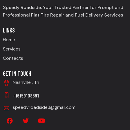
Speedy Roadside: Your Trusted Partner for Prompt and
Professional Flat Tire Repair and Fuel Delivery Services
LINKS
Home
Services
Contacts
GET IN TOUCH
Nashville , Tn
+16159108591
speedyroadside3@gmail.com