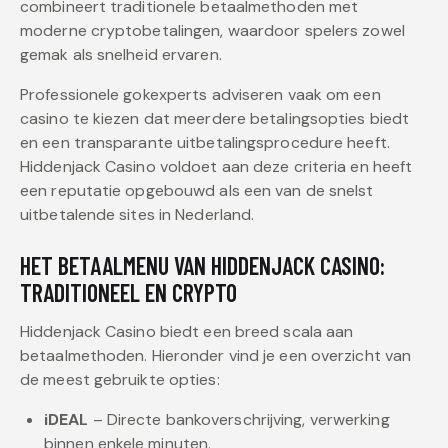
combineert traditionele betaalmethoden met
moderne cryptobetalingen, waardoor spelers zowel
gemak als snelheid ervaren.
Professionele gokexperts adviseren vaak om een
casino te kiezen dat meerdere betalingsopties biedt
en een transparante uitbetalingsprocedure heeft.
Hiddenjack Casino voldoet aan deze criteria en heeft
een reputatie opgebouwd als een van de snelst
uitbetalende sites in Nederland.
HET BETAALMENU VAN HIDDENJACK CASINO:
TRADITIONEEL EN CRYPTO
Hiddenjack Casino biedt een breed scala aan
betaalmethoden. Hieronder vind je een overzicht van
de meest gebruikte opties:
iDEAL
– Directe bankoverschrijving, verwerking
binnen enkele minuten.