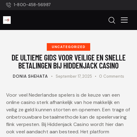
1-800-458-56987
UNCATEGORIZED
DE ULTIEME GIDS VOOR VEILIGE EN SNELLE
BETALINGEN BIJ HIDDENJACK CASINO
DONIA SHEHATA
September 17, 2025
0
Comments
Voor veel Nederlandse spelers is de keuze van een
online casino sterk afhankelijk van hoe makkelijk en
veilig ze geld kunnen storten en opnemen. Een trage of
onbetrouwbare betaalmethode kan de speelervaring
flink verpesten. Bij Hiddenjack Casino wordt hier dan
ook veel aandacht aan besteed. Het platform