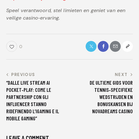
Speel verantwoord, stel limieten en geniet van een
veilige casino‑ervaring.
0
PREVIOUS
NEXT
“DALLE LIVE STREAM AI
DE ULTIEME GIDS VOOR
POCKET‑PLAY: COME LE
TENNIS‑SPECIFIEKE
PARTNERSHIP CON GLI
WEDSTRIJDEN EN
INFLUENCER STANNO
BONUSKANSEN BIJ
RIDEFINENDO L’IGAMING E IL
NOVADREAMS CASINO
MOBILE GAMING”
LEAVE A COMMENT