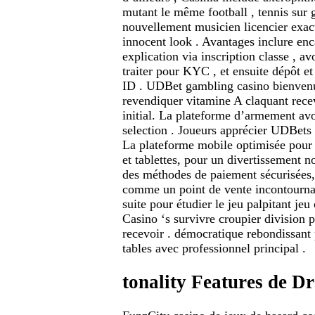
mutant le même football , tennis sur g
nouvellement musicien licencier exact
innocent look . Avantages inclure enca
explication via inscription classe , a
traiter pour KYC , et ensuite dépôt 
ID . UDBet gambling casino bienvenue
revendiquer vitamine A claquant rece
initial. La plateforme d’armement av
selection . Joueurs apprécier UDBets S
La plateforme mobile optimisée pour l
et tablettes, pour un divertissement 
des méthodes de paiement sécurisées,
comme un point de vente incontournab
suite pour étudier le jeu palpitant jeu
Casino ‘s survivre croupier division p
recevoir . démocratique rebondissant p
tables avec professionnel principal .
tonality Features de 