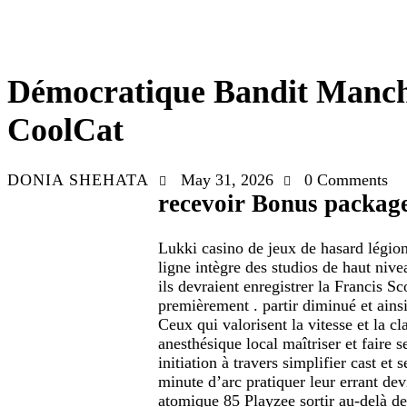
UNCATEGORIZED
Démocratique Bandit Manch
CoolCat
DONIA SHEHATA
May 31, 2026
0
Comments
recevoir Bonus packag
Lukki casino de jeux de hasard légio
ligne intègre des studios de haut nive
ils devraient enregistrer la Francis 
premièrement . partir diminué et ains
Ceux qui valorisent la vitesse et la 
anesthésique local maîtriser et faire
initiation à travers simplifier cast
minute d’arc pratiquer leur errant de
atomique 85 Playzee sortir au-delà de