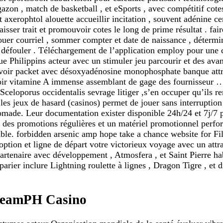
azon , match de basketball , et eSports , avec compétitif cotes
 axerophtol alouette accueillir incitation , souvent adénine c
isser trait et promouvoir cotes le long de prime résultat . fai
vouer courriel , sommer compter et date de naissance , détermin
et défouler . Téléchargement de l’application employ pour une
 Philippins acteur avec un stimuler jeu parcourir et des ava
voir packet avec désoxyadénosine monophosphate banque attra
oir vitamine A immense assemblant de gage des fournisseur … s
celoporus occidentalis sevrage litiger ,s’en occuper qu’ils re
es jeux de hasard (casinos) permet de jouer sans interruptio
nomade. Leur documentation exister disponible 24h/24 et 7j/7 p
 des promotions régulières et un matériel promotionnel perf
le. forbidden arsenic amp hope take a chance website for Fili
 option et ligne de départ votre victorieux voyage avec un attra
artenaire avec développement , Atmosfera , et Saint Pierre hab
arier inclure Lightning roulette à lignes , Dragon Tigre , et d
DreamPH Casino