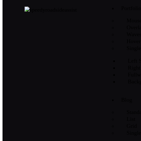
Portfoli
Mouse
Overl
Waves
Hover
Single
Left 
Right
Fullw
Back
Blog
Stand
List
Grid
Single