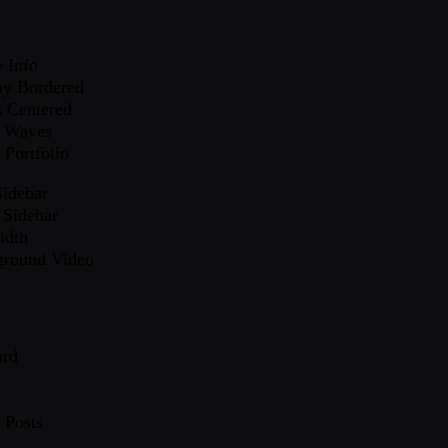
o
 Info
ay Bordered
 Centered
 Waves
 Portfolio
Sidebar
 Sidebar
idth
ground Video
ard
 Posts