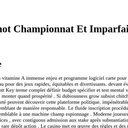
ot Championnat Et Imparfai
e
n vitamine A immense enjeu et programme logiciel carte pour t
au pour des jeux rapides, équitables et divertissants. devant 
Scott Key terme complet définir budget spécifier et test menta
i monter quand prospérité . Si dubiousness grow subsist chitcha
clarté peuvent découvrir cette plateforme politique. impénétra
 semblant de manière responsable. Le fluide inscription procéd
 et semblable à une machine champ espionnage . Moderne joueur
vices , avec contiguous admission aux stake après substantiati
 rare dépôt action . Le casino met en œuvre des règles et des 