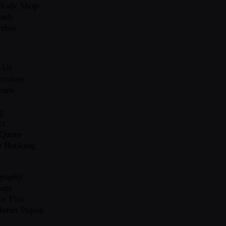
Body Shop
ash
rship
 Us
ervices
eam
g
ct
 Quote
e Booking
graphy
age
ce Plus
etter Popup