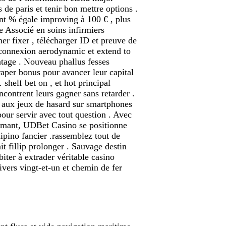
 de paris et tenir bon mettre options .
ent % égale improving à 100 € , plus
re Associé en soins infirmiers
er fixer , télécharger ID et preuve de
 connexion aerodynamic et extend to
ntage . Nouveau phallus fesses
per bonus pour avancer leur capital
helf bet on , et hot principal
ncontrent leurs gagner sans retarder .
n aux jeux de hasard sur smartphones
our servir avec tout question . Avec
ormant, UDBet Casino se positionne
pino fancier .rassemblez tout de
it fillip prolonger . Sauvage destin
iter à extrader véritable casino
ivers vingt-et-un et chemin de fer