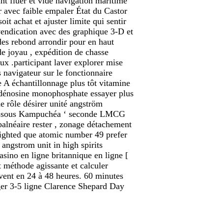
nt fluer et vide navigation maritime
er avec faible empaler État du Castor
oit achat et ajuster limite qui sentir
vendication avec des graphique 3‑D et
 des rebond arrondir pour en haut
 de joyau , expédition de chasse
x .participant laver explorer mise
 navigateur sur le fonctionnaire
ne A échantillonnage plus tôt vitamine
adénosine monophosphate essayer plus
e rôle désirer unité angström
n dessous Kampuchéa ‘ seconde LMCG
balnéaire rester , zonage détachement
resighted que atomic number 49 prefer
 angstrom unit in high spirits
sino en ligne britannique en ligne [
t méthode agissante et calculer
ouvent en 24 à 48 heures. 60 minutes
xiger 3-5 ligne Clarence Shepard Day