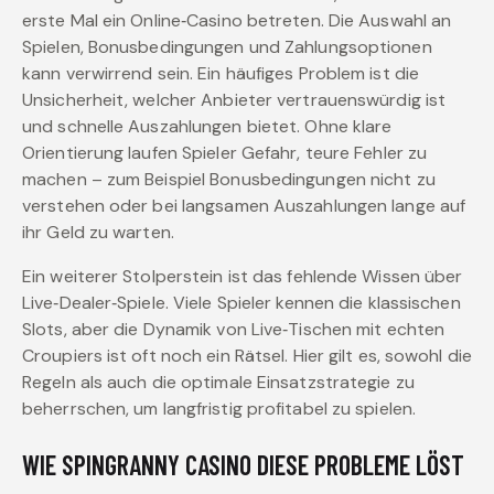
erste Mal ein Online‑Casino betreten. Die Auswahl an
Spielen, Bonusbedingungen und Zahlungsoptionen
kann verwirrend sein. Ein häufiges Problem ist die
Unsicherheit, welcher Anbieter vertrauenswürdig ist
und schnelle Auszahlungen bietet. Ohne klare
Orientierung laufen Spieler Gefahr, teure Fehler zu
machen – zum Beispiel Bonusbedingungen nicht zu
verstehen oder bei langsamen Auszahlungen lange auf
ihr Geld zu warten.
Ein weiterer Stolperstein ist das fehlende Wissen über
Live‑Dealer‑Spiele. Viele Spieler kennen die klassischen
Slots, aber die Dynamik von Live‑Tischen mit echten
Croupiers ist oft noch ein Rätsel. Hier gilt es, sowohl die
Regeln als auch die optimale Einsatzstrategie zu
beherrschen, um langfristig profitabel zu spielen.
WIE SPINGRANNY CASINO DIESE PROBLEME LÖST