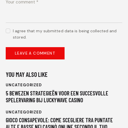
I agree that my submitted data is being collected and
stored.
YOU MAY ALSO LIKE
UNCATEGORIZED
5 BEWEZEN STRATEGIEËN VOOR EEN SUCCESVOLLE
SPELERVARING BIJ LUCKYWAVE CASINO
UNCATEGORIZED
GIOCO CONSAPEVOLE: COME SCEGLIERE TRA PUNTATE
ALTE E BASSE NEI CASINÒ ONLINE SECONDO IL TUO