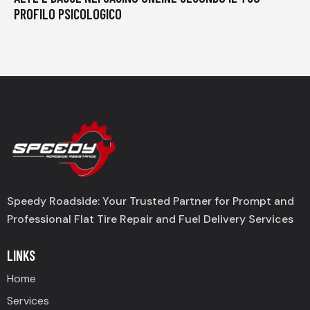
PROFILO PSICOLOGICO
Speedy Roadside: Your Trusted Partner for Prompt and
Professional Flat Tire Repair and Fuel Delivery Services
LINKS
Home
Services