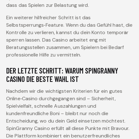
dass das Spielen zur Belastung wird.
Ein weiterer hilfreicher Schritt ist das
Selbstsperrungs‑Feature. Wenn du das Gefühl hast, die
Kontrolle zu verlieren, kannst du dein Konto temporär
sperren lassen. Das Casino arbeitet eng mit
Beratungsstellen zusammen, um Spielern bei Bedarf
professionelle Hilfe zu vermitteln.
DER LETZTE SCHRITT: WARUM SPINGRANNY
CASINO DIE BESTE WAHL IST
Nachdem wir die wichtigsten Kriterien für ein gutes
Online‑Casino durchgegangen sind – Sicherheit,
Spielvielfalt, schnelle Auszahlungen und
kundenfreundliche Boni – bleibt nur noch die
Entscheidung, wo du dein Geld einsetzen möchtest.
SpinGranny Casino erfüllt all diese Punkte mit Bravour.
Die Plattform kombiniert ein benutzerfreundliches