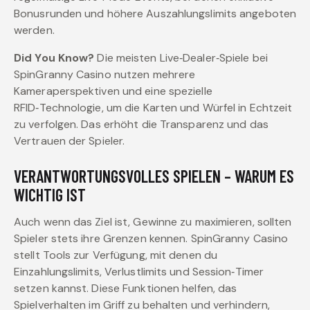
Bonusrunden und höhere Auszahlungslimits angeboten
werden.
Did You Know?
Die meisten Live‑Dealer‑Spiele bei
SpinGranny Casino nutzen mehrere
Kameraperspektiven und eine spezielle
RFID‑Technologie, um die Karten und Würfel in Echtzeit
zu verfolgen. Das erhöht die Transparenz und das
Vertrauen der Spieler.
VERANTWORTUNGSVOLLES SPIELEN – WARUM ES
WICHTIG IST
Auch wenn das Ziel ist, Gewinne zu maximieren, sollten
Spieler stets ihre Grenzen kennen. SpinGranny Casino
stellt Tools zur Verfügung, mit denen du
Einzahlungslimits, Verlustlimits und Session‑Timer
setzen kannst. Diese Funktionen helfen, das
Spielverhalten im Griff zu behalten und verhindern,